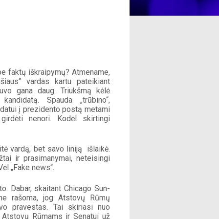
a be faktų iškraipymų? Atmename, 
aus“ vardas kartu pateikiant 
buvo gana daug. Triukšmą kėlė 
kandidatą. Spauda „trūbino“, 
datui į prezidento postą metami 
irdėti nenori. Kodėl skirtingi 
vardą, bet savo liniją  išlaikė. 
ai ir prasimanymai, neteisingi 
Vėl „Fake news“. 
o. Dabar, skaitant Chicago Sun-
ame rašoma, jog Atstovų Rūmų 
 pravestas. Tai skiriasi nuo 
i Atstovų Rūmams ir Senatui už 