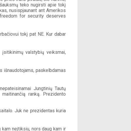
šauksmų teko nugirsti apie tokį 
nkas, nusispjaunant ant Amerikos 
 freedom for security deserves 
bačiovui tokį pat NE. Kur dabar 
itikinimų valstybių veiksmai, 
os išnaudotojams, paskelbdamas 
nepateisinamai Jungtinių Tautų 
 maitinančią ranką. Prezidento 
kaitalo. Juk ne prezidentas kuria 
g kam neįtiksiu, nors daug kam ir 