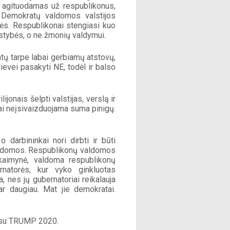
ą, agituodamas už respublikonus, 
. Demokratų valdomos valstijos 
ės. Respublikonai stengiasi kuo 
alstybės, o ne žmonių valdymui.
atų tarpe labai gerbiamų atstovų, 
ievei pasakyti NE, todėl ir balso 
jonais šelpti valstijas, verslą ir 
i neįsivaizduojama suma pinigų. 
darbininkai nori dirbti ir būti 
 valdomos. Respublikonų valdomos 
kaimynė, valdoma respublikonų 
natorės, kur vyko ginkluotas 
, nes jų gubernatoriai reikalauja 
ar daugiau. Mat jie demokratai. 
A. su TRUMP 2020. 