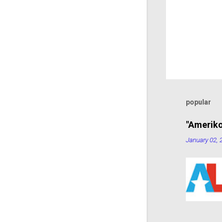
popular
"Ameriko
January 02, 