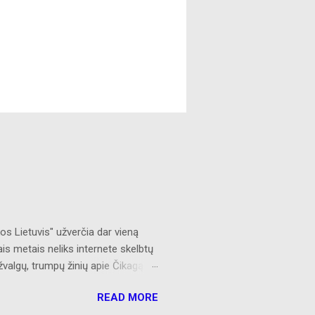
s Lietuvis" užverčia dar vieną
ais metais neliks internete skelbtų
žvalgų, trumpų žinių apie Čikagą
 AL prisijungusiems skaitytojams.
READ MORE
s