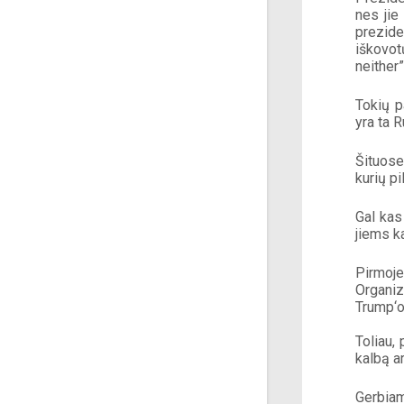
nes jie
prezide
iškovot
neither”
Tokių p
yra ta 
Šituose
kurių pi
Gal kas
jiems k
Pirmoje
Organiz
Trump‘o
Toliau,
kalbą a
Gerbiam