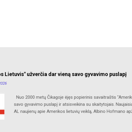
s Lietuvis" užverčia dar vieną savo gyvavimo puslapį
2026
Nuo 2000 metų Čikagoje ėjęs popierinis savaitraštis "Ameriko
savo gyvavimo puslapį ir atsisveikina su skaitytojais. Naujaisi
AL naujienų apie Amerikos lietuvių veiklą, Albino Hofmano ap
bei jos priemiesčius. Dėkojame savo seniems ir neseniai prie
Ačiū už palaikymą ir meilę lietuviškam žodžiui. Bronius Abruti