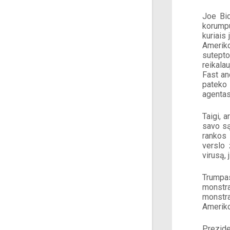
Joe Bid
korumpu
kuriais 
Ameriko
sutepto
reikala
Fast an
pateko 
agentas
Taigi, 
savo są
rankos 
verslo 
virusą,
Trumpas
monstra
monstra
Ameriko
Prezide