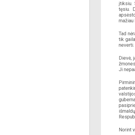
įtiksiu
tęsiu. 
apsėsto
mažiau 
Tad nėr
tik gail
neverti.
Dievė, j
žmones,
Ji nepaa
Pirmini
patenki
valstij
gubern
pasipri
išmaldų
Respubl
Norint 