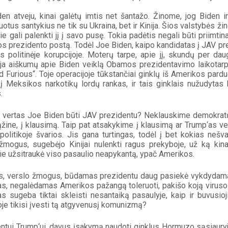
en atveju, kinai galėtų imtis net šantažo. Žinome, jog Biden ir
otus santykius ne tik su Ukraina, bet ir Kinija. Šios valstybės ži
jie gali palenkti jį į savo pusę. Tokia padėtis negali būti priimtin
s prezidento postą. Todėl Joe Biden, kaipo kandidatas į JAV pr
s politinėje korupcijoje. Moterų tarpe, apie jį, skundų per da
uja aiškumų apie Biden veiklą Obamos prezidentavimo laikotarp
d Furious“. Toje operacijoje tūkstančiai ginklų iš Amerikos parduo
į Meksikos narkotikų lordų rankas, ir tais ginklais nužudytas
.
ar vertas Joe Biden būti JAV prezidentu? Neklauskime demokratų 
žine, į klausimą. Taip pat atsakykime į klausimą ar Trump‘as ve
politikoje švarios. Jis gana turtingas, todėl į bet kokias nešva
žmogus, sugebėjo Kinijai nulenkti ragus prekyboje, už ką kinai
 jie užsitraukė viso pasaulio neapykantą, ypač Amerikos. 
, verslo žmogus, būdamas prezidentu daug pasiekė vykdydamas
s, negalėdamas Amerikos pažangą toleruoti, pakišo koją viruso p
s sugeba tiktai skleisti nesantaiką pasaulyje, kaip ir buvusioji
je tikisi įvesti tą atgyvenusį komunizmą?
ntui Trump‘ui, davus įsakymą naudoti ginklus Hormuzo sąsiauryje 