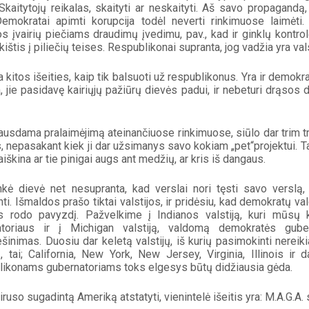
. Skaitytojų reikalas, skaityti ar neskaityti. Aš savo propagand
Demokratai apimti korupcija todėl neverti rinkimuose laimėti
s įvairių piečiams draudimų įvedimu, pav., kad ir ginklų kontrol
kištis į piliečių teises. Respublikonai supranta, jog vadžia yra v
a kitos išeities, kaip tik balsuoti už respublikonus. Yra ir demokr
a, jie pasidavę kairiųjų pažiūrų dievės padui, ir nebeturi drąsos d
ausdama pralaimėjimą ateinančiuose rinkimuose, siūlo dar trim trili
 nepasakant kiek ji dar užsimanys savo kokiam „pet“projektui. Ta
iškina ar tie pinigai augs ant medžių, ar kris iš dangaus.
nkė dievė net nesupranta, kad verslai nori tęsti savo verslą, o 
nti. Išmaldos prašo tiktai valstijos, ir pridėsiu, kad demokratų
os rodo pavyzdį. Pažvelkime į Indianos valstiją, kuri mūsų 
atoriaus ir į Michigan valstiją, valdomą demokratės guber
ešinimas. Duosiu dar keletą valstijų, iš kurių pasimokinti nereikia
, tai; California, New York, New Jersey, Virginia, Illinois ir d
ikonams gubernatoriams toks elgesys būtų didžiausia gėda.
viruso sugadintą Ameriką atstatyti, vienintelė išeitis yra: M.A.G.