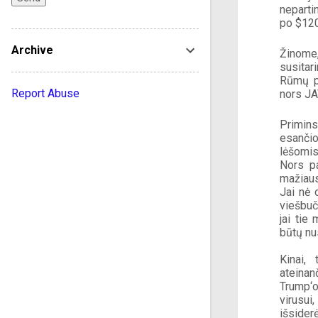
neparti
po $120
Archive
Žinome,
susitari
Rūmų pi
Report Abuse
nors JA
Primins
esančio
lėšomis
Nors pa
mažiausi
Jai nė 
viešbuč
jai tie
būtų nu
Kinai, 
ateinan
Trump‘o
virusui
išsider