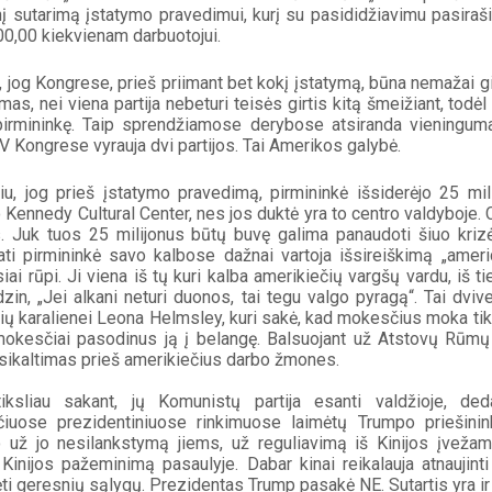
nį sutarimą įstatymo pravedimui, kurį su pasididžiavimu pasiraši
0,00 kiekvienam darbuotojui.
 jog Kongrese, prieš priimant bet kokį įstatymą, būna nemažai gi
mas, nei viena partija nebeturi teisės girtis kitą šmeižiant, todėl
rmininkę. Taip sprendžiamose derybose atsiranda vieningumas
V Kongrese vyrauja dvi partijos. Tai Amerikos galybė.
iu, jog prieš įstatymo pravedimą, pirmininkė išsiderėjo 25 mil
 Kennedy Cultural Center, nes jos duktė yra to centro valdyboje.
. Juk tuos 25 milijonus būtų buvę galima panaudoti šiuo kriz
ti pirmininkė savo kalbose dažnai vartoja išsireiškimą „america
ai rūpi. Ji viena iš tų kuri kalba amerikiečių vargšų vardu, iš tie
dzin, „Jei alkani neturi duonos, tai tegu valgo pyragą“. Tai dvive
ių karalienei Leona Helmsley, kuri sakė, kad mokesčius moka tikt
 mokesčiai pasodinus ją į belangę. Balsuojant už Atstovų Rūmų p
sikaltimas prieš amerikiečius darbo žmones. 
tiksliau sakant, jų Komunistų partija esanti valdžioje, de
čiuose prezidentiniuose rinkimuose laimėtų Trumpo priešinin
 už jo nesilankstymą jiems, už reguliavimą iš Kinijos įvežamų 
, Kinijos pažeminimą pasaulyje. Dabar kinai reikalauja atnaujint
ėti geresnių sąlygų. Prezidentas Trump pasakė NE. Sutartis yra ir k