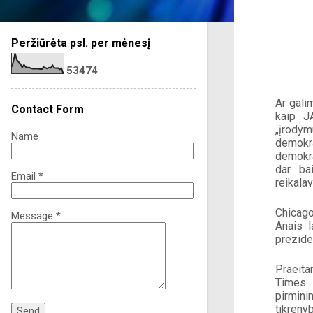
Peržiūrėta psl. per mėnesį
5
3
4
7
4
Ar gali
Contact Form
kaip J
„įrodym
Name
demokr
demokra
dar bai
Email
*
reikalav
Chicago
Message
*
Anais l
prezide
Praeita
Times 
pirmin
tikreny