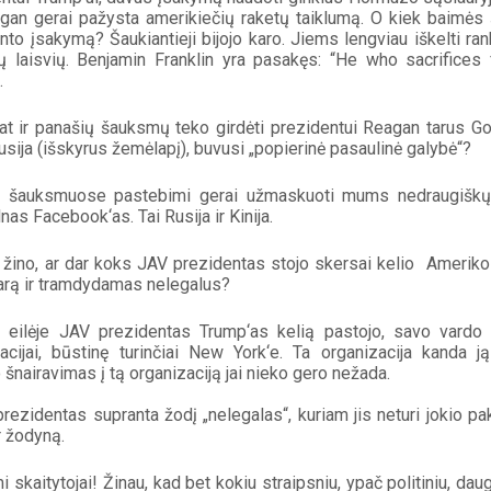
 gan gerai pažysta amerikiečių raketų taiklumą. O kiek baimės 
nto įsakymą? Šaukiantieji bijojo karo. Jiems lengviau iškelti ra
ų laisvių. Benjamin Franklin yra pasakęs: “He who sacrifices
.
at ir panašių šauksmų teko girdėti prezidentui Reagan tarus Gor
Rusija (išskyrus žemėlapį), buvusi „popierinė pasaulinė galybė“?
 šauksmuose pastebimi gerai užmaskuoti mums nedraugiškų įs
lnas Facebook‘as. Tai Rusija ir Kinija.
 žino, ar dar koks JAV prezidentas stojo skersai kelio  Amerik
arą ir tramdydamas nelegalus? 
 eilėje JAV prezidentas Trump‘as kelią pastojo, savo vardo 
acijai, būstinę turinčiai New York‘e. Ta organizacija kanda ją
 šnairavimas į tą organizaciją jai nieko gero nežada.
 prezidentas supranta žodį „nelegalas“, kuriam jis neturi jokio pa
r žodyną.
i skaitytojai! Žinau, kad bet kokiu straipsniu, ypač politiniu, dau