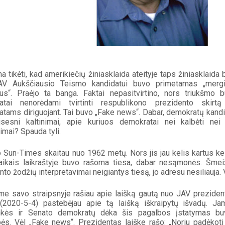
ma tikėti, kad amerikiečių žiniasklaida ateityje taps žiniasklaid
AV Aukščiausio Teismo kandidatui buvo primetamas „mergiši
us“. Praėjo ta banga. Faktai nepasitvirtino, nors triukšmo 
atai nenorėdami tvirtinti respublikono prezidento skirtą 
tams diriguojant. Tai buvo „Fake news“. Dabar, demokratų kandi
sesni kaltinimai, apie kuriuos demokratai nei kalbėti nei g
imai? Spauda tyli. 
 Sun-Times skaitau nuo 1962 metų. Nors jis jau kelis kartus keitė 
aikais laikraštyje buvo rašoma tiesa, dabar nesąmonės. Šmeižt
nto žodžių interpretavimai neigiantys tiesą, jo adresu nesiliauja. 
me savo straipsnyje rašiau apie laišką gautą nuo JAV prezident
(2020-5-4) pastebėjau apie tą laišką iškraipytų išvadų. J
inkės ir Senato demokratų dėka šis pagalbos įstatymas buvo
bės. Vėl „Fake news“. Prezidentas laiške rašo: „Noriu padėkot