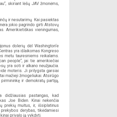
au“, skiriant lėšų JAV žmonėms, 
nčų ir nesutarimų. Kai pasiektas 
 nėra jokio pagrindo girti Atstovų 
. Amerikietiškas vieningumas, 
ijonus dolerių dėl Washington‘e 
 Centras yra išlaikomas Kongreso 
ės metu tauresniems reikalams. 
n people“, jai tie amerikiečiai 
sų yra soti ir alkano neužjaučia. 
idė moteris. Ji prilygsta garsiai 
ai mažieji žmogeliukai. Atsirūgo 
irmininkę ir demokratų partiją, 
da didžiausias pastangas, kad 
kas Joe Biden. Kinai nekenčia 
prekių muitus, ir, išsiplatinus 
i prekybos derybas, tikėdamiesi 
inai privalo ją vykdyti.