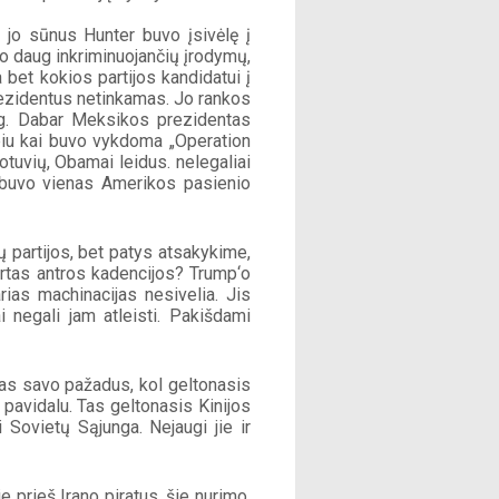
 jo sūnus Hunter buvo įsivėlę į 
no daug inkriminuojančių įrodymų, 
a bet kokios partijos kandidatui į 
ezidentus netinkamas. Jo rankos 
ug. Dabar Meksikos prezidentas 
iu kai buvo vykdoma „Operation 
tuvių, Obamai leidus. nelegaliai 
 buvo vienas Amerikos pasienio 
partijos, bet patys atsakykime, 
rtas antros kadencijos? Trump‘o 
rias machinacijas nesivelia. Jis 
 negali jam atleisti. Pakišdami 
 savo pažadus, kol geltonasis 
avidalu. Tas geltonasis Kinijos 
 Sovietų Sąjunga. Nejaugi jie ir 
prieš Irano piratus, šie nurimo, 