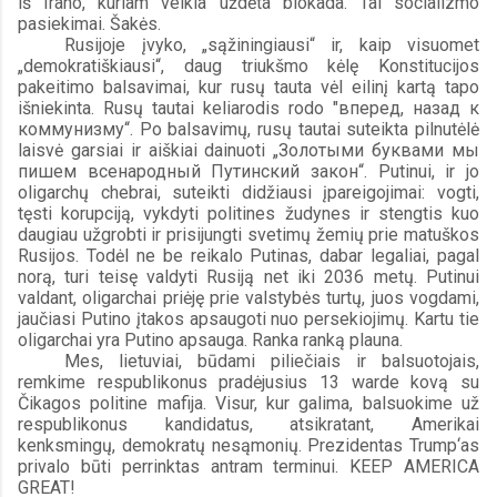
iš Irano, kuriam veikia uždėta blokada. Tai socializmo 
pasiekimai. Šakės. 
Rusijoje įvyko, „sąžiningiausi“ ir, kaip visuomet 
„demokratiškiausi“, daug triukšmo kėlę Konstitucijos 
pakeitimo balsavimai, kur rusų tauta vėl eilinį kartą tapo 
išniekinta. Rusų tautai keliarodis rodo "вперед, назад к 
коммунизму“. Po balsavimų, rusų tautai suteikta pilnutėlė 
laisvė garsiai ir aiškiai dainuoti „Золотыми буквами мы 
пишем всенародный Путинский закон“. Putinui, ir jo 
oligarchų chebrai, suteikti didžiausi įpareigojimai: vogti, 
tęsti korupciją, vykdyti politines žudynes ir stengtis kuo 
daugiau užgrobti ir prisijungti svetimų žemių prie matuškos 
Rusijos. Todėl ne be reikalo Putinas, dabar legaliai, pagal 
norą, turi teisę valdyti Rusiją net iki 2036 metų. Putinui 
valdant, oligarchai priėję prie valstybės turtų, juos vogdami, 
jaučiasi Putino įtakos apsaugoti nuo persekiojimų. Kartu tie 
oligarchai yra Putino apsauga. Ranka ranką plauna. 
Mes, lietuviai, būdami piliečiais ir balsuotojais, 
remkime respublikonus pradėjusius 13 warde kovą su 
Čikagos politine mafija. Visur, kur galima, balsuokime už 
respublikonus kandidatus, atsikratant, Amerikai 
kenksmingų, demokratų nesąmonių. Prezidentas Trump‘as 
privalo būti perrinktas antram terminui. KEEP AMERICA 
GREAT!