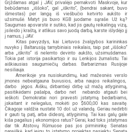
Grįždamas atgal į JAV, privalėjo pernakvoti Maskvoje, kur 
bebūdamas „iššoko“, gal „iškrito“, (bendrai sakant, buvo 
išmestas) per langą iš viešbučio ketvirto aukšto ir 
užsimušė. Matyt jis buvo KGB juodame sąraše. Už ką? 
Saugumas apsvarstė ir sutiko, kad jis gautų reikalingą vizą, 
įsileido į kraštą, ir atlikus savo juodą darbą, karste išlydėjo jį 
į namus, į JAV.
Kitas pavyzdys, kai Lietuvos žvalgybos karininkas 
nuvyko į Baltarusiją tarnybiniais reikalais, taip pat „iššoko“ 
arba „iškrito“ iš nelemto devinto aukšto, užsimušdamas. 
Tokia pat istorija pasikartojo ir su Lenkijos žurnalistu. Tai 
aiškiausias saugumiečių darbas. Barbarizmas Rusijoje 
nesiliauja.
Amerikoje yra nusiskundimų, kad mažesnės verslo 
įmonės nebeatgauna buvusios, arba naujos reikalingos,  
darbo  jėgos. Aišku, dirbantieji dirbę už mažą atlyginimą, 
pasitikėdami pašalpa, darbo net  nebando atgauti bei 
ieškoti. Demokratai nori pravesti įstatymą bedarbiams, 
įskaitant ir nelegalus, mokėti po $600,00 kas savaitę. 
Čikagoje valdžia nustatė 10 dol. už valandą. Geriau nedirbti 
ir gauti tą patį, arba didesnį, atlyginimą. Tai kas galų gale 
kiša pagalius į ekonomijos ratus? Gerai, kad toks įstatymas 
dar tik Atstovų Rūmuose pas jos pirmininkę. Senatas 
pareiškė, kad jeigu to įstatymo projektas pasiektų Senatą 