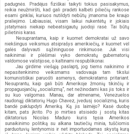
padugnės. Pradėjus fiziškai taikyti tokius pasisakymus, 
reikia neužmiršti, kad gali pradėti kalbėti piliečių rankose 
esami ginklai, kuriuos nutildyti nebūtų įmanoma be kraujo 
praliejimo. Labiausiai, visam laikui nukentėtų ir jokiais 
įstatymais niekaip nebeatsigautų juodoji rasė. Tai būtų 
pilietinis karas.
Nesuprantama, kaip ir kuomet demokratai už savo 
niekšingus veiksmus atsiprašys amerikiečių, ir kuomet vėl 
galės dalyvauti sąžininguose rinkimuose. Juk visi 
naikinimai ir plėšimai vyko demokratų gubernatorių 
valdomose valstijose, o kaltinami respublikonai.
Jau girdime viešąją paslaptį, jog tiems naikinimo ir 
nepasitenkinimo veiksmams vadovauja tam tikslui 
komunistiškai paruošti asmenys, demokratams pritariant. 
Nesuprantu, kaip gali būti Amerikoje žmonių tikinčių ir 
propaguojančių „socializmą“, net nežinodami kas jis toks ir 
su kuo valgomas. Manau, dar atmename, Venezuelos 
raudonąjį diktatorių Hugo Chavez, įvedusį socializmą, kuris 
bandė paklupdyti Ameriką. Ką jis laimėjo? Kasė duobę 
kitam, pats įkrito. Po jo mirties atsisėdo į sostą kitas 
diktatorius Nicolas Maduro kuris tęsia Amerikos 
sunaikinimo politiką su alkana tautiečių minia, tuščiomis 
parduotuvių lentynomis ir net importuodamas skystą kurą 