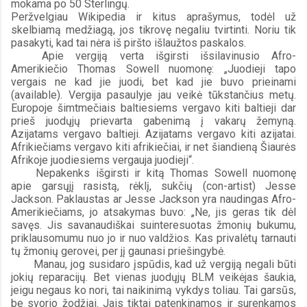
mokama po 50 Sterlingų.
Peržvelgiau Wikipedia ir kitus aprašymus, todėl už 
skelbiamą medžiagą, jos tikrovę negaliu tvirtinti. Noriu tik 
pasakyti, kad tai nėra iš piršto išlaužtos paskalos.
Apie vergiją verta išgirsti išsilavinusio Afro-
Amerikiečio Thomas Sowell nuomonę: „Juodieji tapo 
vergais ne kad jie juodi, bet kad jie buvo prieinami 
(available). Vergija pasaulyje jau veikė tūkstančius metų. 
Europoje šimtmečiais baltiesiems vergavo kiti baltieji dar 
prieš juodųjų prievarta gabenimą į vakarų žemyną. 
Azijatams vergavo baltieji. Azijatams vergavo kiti azijatai. 
Afrikiečiams vergavo kiti afrikiečiai, ir net šiandieną Šiaurės 
Afrikoje juodiesiems vergauja juodieji“.
Nepakenks išgirsti ir kitą Thomas Sowell nuomonę 
apie garsųjį rasistą, rėklį, sukčių (con-artist) Jesse 
Jackson. Paklaustas ar Jesse Jackson yra naudingas Afro-
Amerikiečiams, jo atsakymas buvo: „Ne, jis geras tik dėl 
savęs. Jis savanaudiškai suinteresuotas žmonių bukumu, 
priklausomumu nuo jo ir nuo valdžios. Kas privalėtų tarnauti 
tų žmonių gerovei, per jį gaunasi priešingybė.
Manau, jog susidaro įspūdis, kad už vergiją negali būti 
jokių reparacijų. Bet vienas juodųjų BLM veikėjas šaukia, 
jeigu negaus ko nori, tai naikinimą vykdys toliau. Tai garsūs, 
be svorio žodžiai. Jais tiktai patenkinamos ir surenkamos 