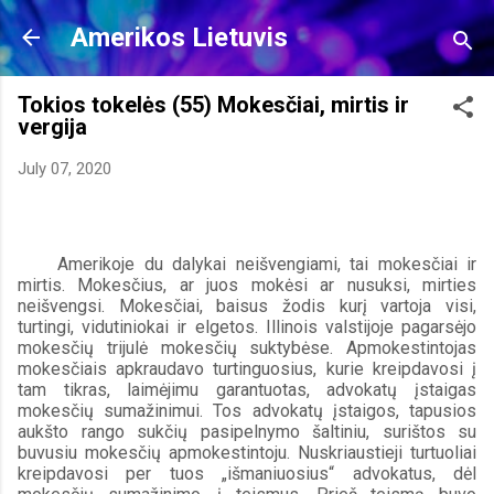
Skip to main content
Amerikos Lietuvis
Tokios tokelės (55) Mokesčiai, mirtis ir
vergija
July 07, 2020
Amerikoje du dalykai neišvengiami, tai mokesčiai ir 
mirtis. Mokesčius, ar juos mokėsi ar nusuksi, mirties 
neišvengsi. Mokesčiai, baisus žodis kurį vartoja visi, 
turtingi, vidutiniokai ir elgetos. Illinois valstijoje pagarsėjo 
mokesčių trijulė mokesčių suktybėse. Apmokestintojas 
mokesčiais apkraudavo turtinguosius, kurie kreipdavosi į 
tam tikras, laimėjimu garantuotas, advokatų įstaigas 
mokesčių sumažinimui. Tos advokatų įstaigos, tapusios 
aukšto rango sukčių pasipelnymo šaltiniu, surištos su 
buvusiu mokesčių apmokestintoju. Nuskriaustieji turtuoliai 
kreipdavosi per tuos „išmaniuosius“ advokatus, dėl 