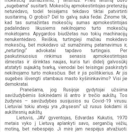
mokesčių sumažinimo, į teismus. Prieš teismą buvo 
„sugebama“ susitarti. Mokesčių apmokestintojas pretenzijų 
neturėdavo, todėl teisėjams tekdavo tiktai patvirtinti 
susitarimą. O grobis? Dėl to galvą suka fedai. Žinome tik, 
kad tas sumažintas mokesčių sumas apmokestintojas 
padalindavo likusiems nekilnojamo turto mokesčių 
mokėtojams. Apygardos biudžetas nuo tokių machinacijų 
nenukentėdavo. Reiškia, turtingieji mažiau mokėdavo 
mokesčių, bet mokėdavo už sumažinimų patarnavimus ir, 
„neturtingi“ advokatai tapdavo turtingais. Per 
paskutiniuosius rinkimus senasis apmokestintojas 
išmestas ir išrinktas naujas, kuris turi didelį galvosūkį 
atstatyti sujauktą tvarką, vienodai bei teisingai paskirstyti 
nekilnojamo turto mokesčius. Bet ir jis politikierius. Ar jis 
sugebės išvengti stambaus masto kyšininkavimo? Visi jie 
demokratai.
Pranešama, jog Rusijoje gydytojai užsiima 
savižudybėmis šokinėdami iš antro ir trečio aukštų. Tos 
žudynės – savižudybės susijusios su Covid-19 virusu. 
Lietuviai tokiu atveju yra „drąsesni“ už rusus šokdami iš 
aukštesnių aukštų. 
Lietuvis, JAV gyventojas, Edvardas Kukutis, 1970 
metais vyko į Lietuvą aplankyti savo, sergančią vėžiu, 
motiną, bet nebespėjo. Ji mirė jam nespėjus atvažiuoti. 