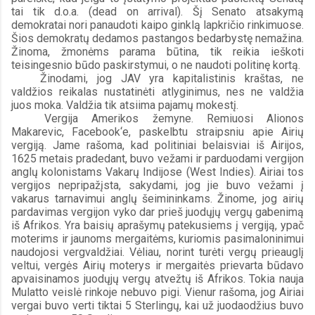
tai tik d.o.a. (dead on arrival). Šį Senato atsakymą 
demokratai nori panaudoti kaipo ginklą lapkričio rinkimuose. 
Šios demokratų dedamos pastangos bedarbystę nemažina. 
Žinoma, žmonėms parama būtina, tik reikia ieškoti 
teisingesnio būdo paskirstymui, o ne naudoti politinę kortą.
Žinodami, jog JAV yra kapitalistinis kraštas, ne 
valdžios reikalas nustatinėti atlyginimus, nes ne valdžia 
juos moka. Valdžia tik atsiima pajamų mokestį. 
Vergija Amerikos žemyne. Remiuosi Alionos 
Makarevic, Facebook‘e, paskelbtu straipsniu apie Airių 
vergiją. Jame rašoma, kad politiniai belaisviai iš Airijos, 
1625 metais pradedant, buvo vežami ir parduodami vergijon 
anglų kolonistams Vakarų Indijose (West Indies). Airiai tos 
vergijos nepripažįsta, sakydami, jog jie buvo vežami į 
vakarus tarnavimui anglų šeimininkams. Žinome, jog airių 
pardavimas vergijon vyko dar prieš juodųjų vergų gabenimą 
iš Afrikos. Yra baisių aprašymų patekusiems į vergiją, ypač 
moterims ir jaunoms mergaitėms, kuriomis pasimaloninimui 
naudojosi vergvaldžiai. Vėliau, norint turėti vergų prieauglį 
veltui, vergės Airių moterys ir mergaitės prievarta būdavo 
apvaisinamos juodųjų vergų atvežtų iš Afrikos. Tokia nauja 
Mulatto veislė rinkoje nebuvo pigi. Vienur rašoma, jog Airiai 
vergai buvo verti tiktai 5 Sterlingų, kai už juodaodžius buvo 