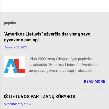
popular
"Amerikos Lietuvis" užverčia dar vieną savo
gyvavimo puslapį
January 02, 2026
Nuo 2000 metų Čikagoje ėjęs popierinis
savaitraštis "Amerikos Lietuvis" užverčia dar
vieną savo gyvavimo puslapį ir atsisveikina su
skaitytojais. Naujaisiais metais neliks internete
READ MORE
skelbtų AL naujienų apie Amerikos lietuvių
veiklą, Albino Hofmano apžvalgų, trumpų žinių
apie Čikagą bei jos priemiesčius. Dėkojame
IŠ LIETUVOS PARTIZANŲ KŪRYBOS
savo seniems ir neseniai prie AL
December 25, 2025
prisijungusiems skaitytojams. Ačiū už palaikymą