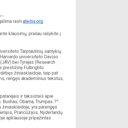
)--
alima rasti 
ateitis.org
. 
te klausimų, prašau rašykite į 
versiteto Tarptautinių santykių 
 Harvardo universiteto Daviso 
 (JAV) bei Tyrėjas (Research 
 prestižinę Fulbrighto 
rbęs žiniasklaidoje, taip pat 
ms, rengęs akademinius tekstus, 
tarėjais ir taksistais apie 
va: Bushas, Obama, Trumpas..?” 
 žiniasklaidoje, yra parengęs 
tijos, Prancūzijos, Nyderlandų 
je apklausoje pripažintas 