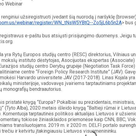
eo Webinar
renginiui užsiregistruoti įvedant šią nuorodą į naršyklę (browser
/zoom.us/webinar/register/WN_tNsW5YBtQ--Zo5jL6b5n2A
> bus g
egistravus e-paštu bus atsiųsti prisijungimo duomenys. Jeigu turi
is.org.
la yra Rytų Europos studijų centro (RESC) direktorius, Vilniaus uni
os mokslų instituto dėstytojas, Asocijuotas ekspertas (Associate)
 Eurazijos studijų centro Derybų grupėje (Negotiation Task Force)
alitiniame centre “Foreign Policy Research Institute” (JAV). Gavęs
 mokėsi Harvardo universitete JAV (2017-2018). Linas Kojala yra di
eikalų ministerijoje, vadovavęs įvairiems tarptautiniams projekta
ų monografijų bendraautorius.
s pristatė knygą “Europa? Pokalbiai su prezidentais, ministrais, pa
į” (Tyto Alba), 2020 metais išleido knygą “Baltieji rūmai ir Lietu
). Komentuoja tarptautinės politikos aktualijas Lietuvos ir užsienio
komentarų tokiose žiniasklaidos priemonėse kaip CNN, BBC, Vokie
iams transliuotojams. 2019 m. ir 2020 m. DELFI portalo surengto
i trečiu ir ketvirtu įtakingiausiu Lietuvos visuomenininku.