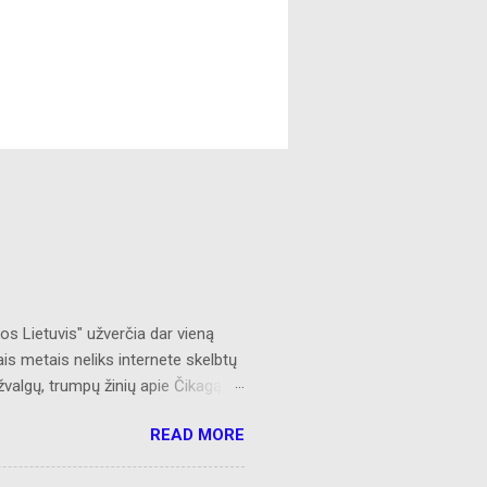
s Lietuvis" užverčia dar vieną
ais metais neliks internete skelbtų
žvalgų, trumpų žinių apie Čikagą
 AL prisijungusiems skaitytojams.
READ MORE
s