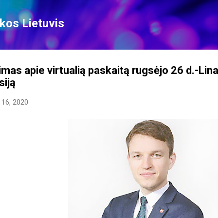
Skip to main content
kos Lietuvis
mas apie virtualią paskaitą rugsėjo 26 d.-Lina
siją
16, 2020