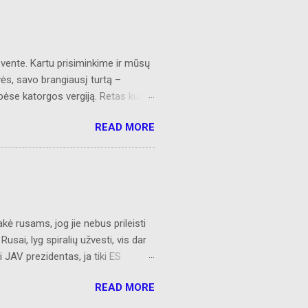
švente. Kartu prisiminkime ir mūsų
vės, savo brangiausį turtą –
ybėse katorgos vergiją. Retas kuris
omą Lietuvą. Juk jie būdami bei
READ MORE
 po eglių šakom, tap pat šventė Šv.
 Amžia garbė tebūna jiems.
ano dainą“. IŠ LIETUVOS PARTIZANŲ
 aukso, Mūs šalis ir be perlų
ė esi. Neraudok, nors žinau, kad
ėjai – Mano broliai – klajūnai
kė rusams, jog jie nebus prileisti
ai, lyg spiralių užvesti, vis dar
i JAV prezidentas, ja tiki ES
eles burnas turintieji, sugebantys
READ MORE
, asmenys. Kaip nebūtų, bet keista,
asaulinį teroristą. Amerikos