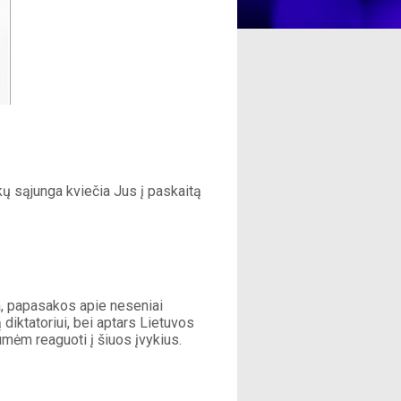
ų sąjunga kviečia Jus į paskaitą 
a, papasakos apie neseniai 
diktatoriui, bei aptars Lietuvos 
umėm reaguoti į šiuos įvykius.