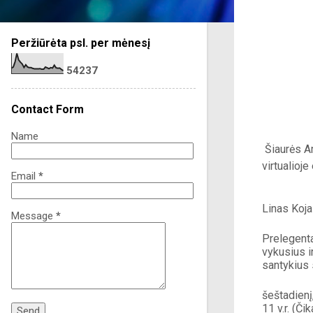
Peržiūrėta psl. per mėnesį
5
4
2
3
7
Contact Form
Name
Šiaurės Am
virtualioje
Email
*
Linas Kojal
Message
*
Prelegenta
vykusius i
santykius 
šeštadienį
11 v.r. (Či