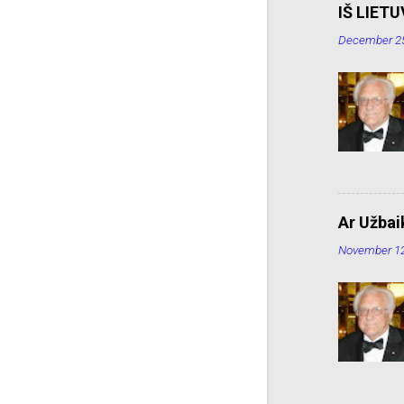
IŠ LIET
December 25
Ar Užbaik
November 12