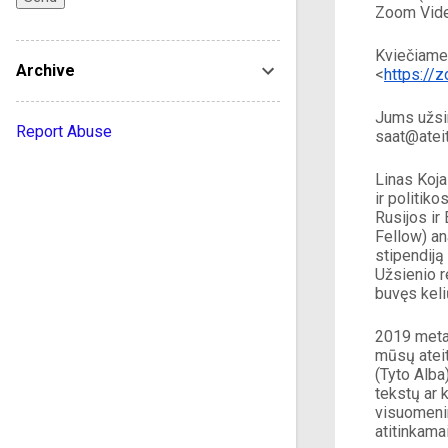
Zoom Vid
Kviečiame 
Archive
<
https:/
Jums užsir
Report Abuse
saat@ateit
Linas Koja
ir politik
Rusijos ir
Fellow) an
stipendiją
Užsienio r
buvęs keli
2019 metai
mūsų ateit
(Tyto Alba
tekstų ar 
visuomenin
atitinkama