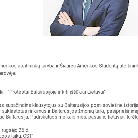
erikos ateitininkų taryba ir Šiaurės Amerikos Studentų ateitinink
 erdvėje:
a - "Protestai Baltarusijoje ir kiti iššūkiai Lietuvai"
s supažindins klausytojus su Baltarusijos post-sovietine istorij
r suklastotus rinkimus ir Baltarusijos žmonių taikų pasipriešinimą 
su Baltarusija. Padiskutuosime kaip mes, pasaulio lietuviai, turėt
, rugsėjo 26 d.
kagos laiku, CST)