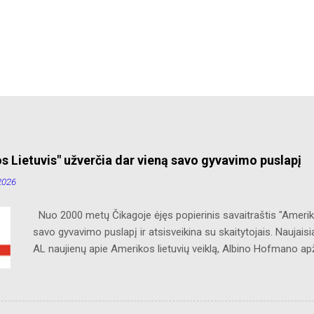
s Lietuvis" užverčia dar vieną savo gyvavimo puslapį
2026
Nuo 2000 metų Čikagoje ėjęs popierinis savaitraštis "Ameriko
savo gyvavimo puslapį ir atsisveikina su skaitytojais. Naujaisi
AL naujienų apie Amerikos lietuvių veiklą, Albino Hofmano ap
bei jos priemiesčius. Dėkojame savo seniems ir neseniai prie
Ačiū už palaikymą ir meilę lietuviškam žodžiui. Bronius Abruti