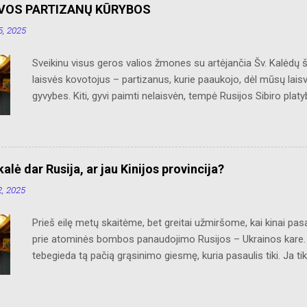
UVOS PARTIZANŲ KŪRYBOS
, 2025
Sveikinu visus geros valios žmones su artėjančia Šv. Kalėdų 
laisvės kovotojus – partizanus, kurie paaukojo, dėl mūsų lais
gyvybes. Kiti, gyvi paimti nelaisvėn, tempė Rusijos Sibiro plat
grįžo, sveikatą praradęs, bet nepalūžęs dvasioje, į Nepriklaus
šaldami ir alkani savo bunkeriuose, sniegynuose ar slepiantis
Kalėdas glausdami prie savęs savo mumylėtines – šautuvus.
Pridedu iš „Naujienų“ lakrašččio išsaugotą „Sužeisto partiz
alė dar Rusija, ar jau Kinijos provincija?
KŪRYBOS (Sužeisto partizano daina) Neparnešiu žemčiūgų, nei
, 2025
graži. Jei sugrįžtant manęs nesulauksi, Neraudok, kad našlait
kentėjai, Tavo skausmas kaip jūra gili. Aplankys Tave rudenio v
Prieš eilę metų skaitėme, bet greitai užmiršome, kai kinai pasa
laisvi... Neraudokite broliai sustoję, Nes rauda nelaimėsit...
prie atominės bombos panaudojimo Rusijos – Ukrainos kare. Rus
tebegieda tą pačią grąsinimo giesmę, kuria pasaulis tiki. Ja tik
puošeivos vadovai. Neatslieka nei NATO vadovybė. Tai visi did
tiktai garsiai kalbėti, be jokios veiklos ir atsakomybės jausmo
kad visas laisvasis pasaulis nesugeba sutvarkyti išprotėjusį p