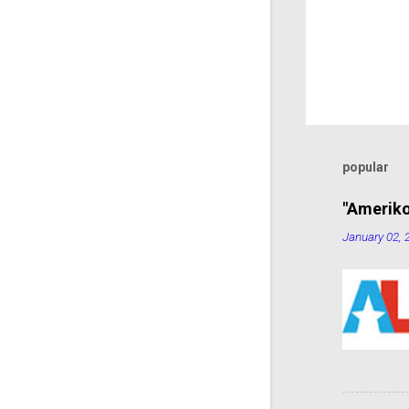
popular
"Ameriko
January 02, 