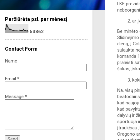
LKF prezide
nebeorgani
Peržiūrėta psl. per mėnesį
ar 
Be minėto g
5
3
8
6
2
Slidinėjimo
dieną, į Co
Contact Form
sulaukta ne
komanda 19
Name
praleisti s
šakas, įska
Email
*
kok
Na, visų pi
Message
*
beatodairiš
kad naujoji
kad pavyktų
dalyvių ir 
sportuoja i
įtraukčiau 
Oregono ar 