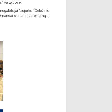
” varžybose.
ugalėtojai Niujorko “Geležinio 
 komandai skiriamą pereinamąją 