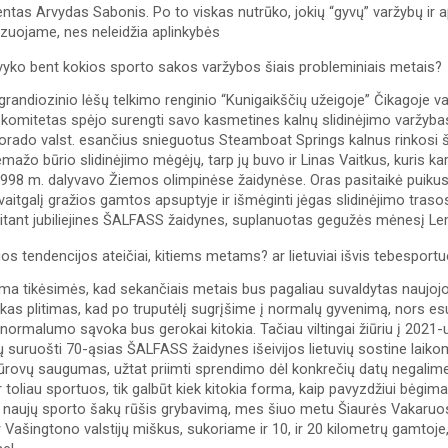
ntas Arvydas Sabonis. Po to viskas nutrūko, jokių “gyvų” varžybų ir ap
zuojame, nes neleidžia aplinkybės 
įvyko bent kokios sporto sakos varžybos šiais probleminiais metais?
randiozinio lėšų telkimo renginio “Kunigaikščių užeigoje” Čikagoje v
 komitetas spėjo surengti savo kasmetines kalnų slidinėjimo varžyba
lorado valst. esančius snieguotus Steamboat Springs kalnus rinkosi š
mažo būrio slidinėjimo mėgėjų, tarp jų buvo ir Linas Vaitkus, kuris kar
98 m. dalyvavo Žiemos olimpinėse žaidynėse. Oras pasitaikė puikus, s
avaitgalį gražios gamtos apsuptyje ir išmėginti jėgas slidinėjimo traso
itant jubiliejines ŠALFASS žaidynes, suplanuotas gegužės mėnesį Lemo
ios tendencijos ateičiai, kitiems metams? ar lietuviai išvis tebesport
rma tikėsimės, kad sekančiais metais bus pagaliau suvaldytas naujoj
kas plitimas, kad po truputėlį sugrįšime į normalų gyvenimą, nors esu, 
 normalumo sąvoka bus gerokai kitokia. Tačiau viltingai žiūriu į 2021-u
 suruošti 70-ąsias ŠALFASS žaidynes išeivijos lietuvių sostine laikom
žiūrovų saugumas, užtat priimti sprendimo dėl konkrečių datų negalime 
r toliau sportuos, tik galbūt kiek kitokia forma, kaip pavyzdžiui bėgimas
į naujų sporto šakų rūšis grybavimą, mes šiuo metu Šiaurės Vakaruose
Vašingtono valstijų miškus, sukoriame ir 10, ir 20 kilometrų gamtoje, 