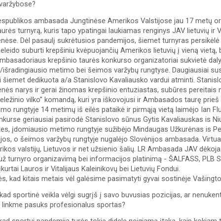
 varžybose?
espublikos ambasada Jungtinėse Amerikos Valstijose jau 17 metų o
aurės turnyrą, kuris tapo ypatingai laukiamas renginys JAV lietuvių ir 
se. Dėl pasaulį sukrėtusios pandemijos, šiemet turnyras persikėlė į v
leido suburti krepšiniu kvėpuojančių Amerikos lietuvių į vieną vietą, b
mbasadoriaus krepšinio taurės konkurso organizatoriai sukvietė dalyvi
/išradingiausio metimo bei šeimos varžybų rungtyse. Daugiausiai s
ri šiemet dedikuota a/a Stanislovo Kavaliausko vardui atminti. Stanis
ės narys ir gerai žinomas krepšinio entuziastas, subūres pereitais m
eležinio vilko” komandą, kuri yra iškovojusi ir Ambasados taurę prieš
o rungtyje 14 metimų iš eilės pataikė ir pirmąją vietą laimėjo Ian Flue
urse geriausiai pasirodė Stanislovo sūnus Gytis Kavaliauskas is Niujo
es, įdomiausio metimo rungtyje sužibėjo Mindaugas Užkurėnas is Pensi
inijos, o šeimos varžybų rungtyje nugalėjo Slovėnijos ambasada. Virtual
rikos valstijų, Lietuvos ir net užsienio šalių. LR Ambasada JAV dėkoj
ž turnyro organizavimą bei informacijos platinimą - ŠALFASS, PLB Sp
kurtai Lauros ir Vitalijaus Kaleinikovų bei Lietuvių Fondui.
ės, kad kitais metais vėl galėsime pasimatyti gyvai sostinėje Vašingt
e, kad sportinė veikla vėlgi sugrįš į savo buvusias pozicijas, ar nenuke
ia linkme pasuks profesionalus sportas?