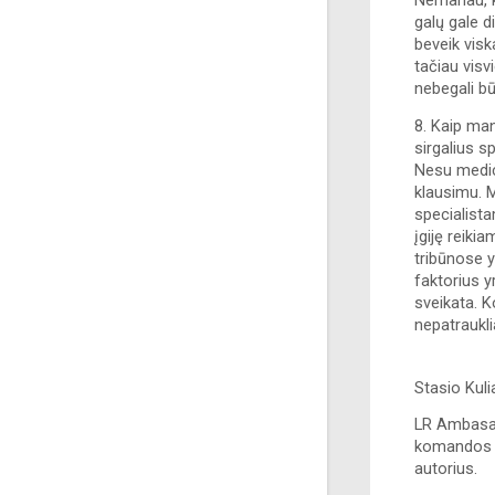
Nemanau, ka
galų gale d
beveik visk
tačiau visv
nebegali bū
8. Kaip man
sirgalius s
Nesu medici
klausimu. Me
specialista
įgiję reiki
tribūnose y
faktorius y
sveikata. K
nepatraukli
Stasio Kul
LR Ambasad
komandos l
autorius.