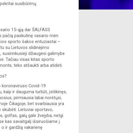
skritai susibūrimų 
asario 15-ąją dar ŠALFASS 
s pačią paskutinę vasario mėn. 
ios sporto šakos entuziastai – 
tu su Lietuvos slidinėjimo 
usirinkusieji džiaugėsi galimybe 
se. Tačiau visas kitas sporto 
nte, teko atšaukti arba atidėti.
uos?
o koronaviruso Covid-19 
kaip ir dauguma turbūt, įsitikinęs, 
osius, pirmiausia labai norėtųsi, 
oje Čikagoje, bet svarbiausia yra 
skubėti. Lietuviai sportavo, 
, golfas, galų gale žvejyba, netgi 
 kas savaitgalį išsiruošiame į 
o ir gardžią vakarienę 