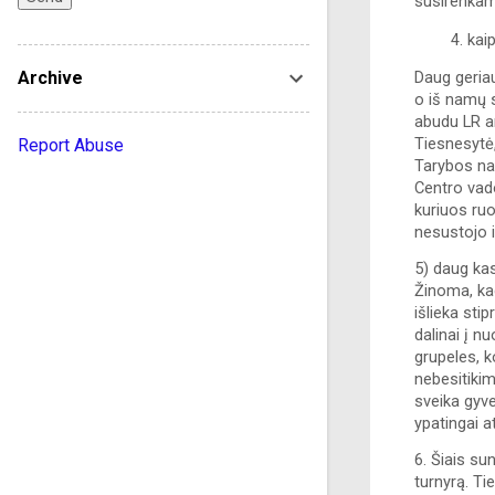
susirenkam
kai
Daug geriau
Archive
o iš namų 
abudu LR am
Tiesnesytė,
Report Abuse
Tarybos na
Centro vad
kuriuos ru
nesustojo i
5) daug kas
Žinoma, kad
išlieka sti
dalinai į 
grupeles, k
nebesitikim
sveika gyve
ypatingai a
6. Šiais su
turnyrą. Tie