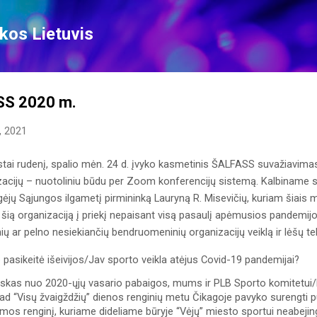
Skip to main content
kos Lietuvis
S 2020 m.
, 2021
tai rudenį, spalio mėn. 24 d. įvyko kasmetinis ŠALFASS suvažiavimas,
zacijų – nuotoliniu būdu per Zoom konferencijų sistemą. Kalbiname sta
jų Sąjungos ilgametį pirmininką Lauryną R. Misevičių, kuriam šiais m
i šią organizaciją į priekį nepaisant visą pasaulį apėmusios pandemijos, 
ų ar pelno nesiekiančių bendruomeninių organizacijų veiklą ir lėšų t
p pasikeitė išeivijos/Jav sporto veikla atėjus Covid-19 pandemijai?
iskas nuo 2020-ųjų vasario pabaigos, mums ir PLB Sporto komitetui/Li
ad “Visų žvaigždžių” dienos renginių metu Čikagoje pavyko surengti 
s renginį, kuriame dideliame būryje “Vėjų” miesto sportui neabejingų