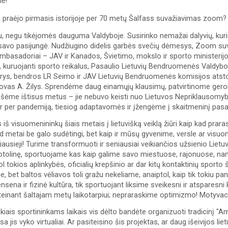
e!
p praėjo pirmasis istorijoje per 70 metų Šalfass suvažiavimas zoom?
, negu tikėjomės dauguma Valdyboje. Susirinko nemažai dalyvių, kurie
savo pasijungė. Nudžiugino didelis garbės svečių dėmesys, Zoom suva
basadoriai – JAV ir Kanados, Švietimo, mokslo ir sporto ministerijos
 kuruojanti sporto reikalus, Pasaulio Lietuvių Bendruomenės Valdybos
rys, bendros LR Seimo ir JAV Lietuvių Bendruomenės komisijos atstov
ovas A. Žilys. Sprendėme daug einamųjų klausimų, patvirtinome gerok
ošėme ištisus metus – jie nebuvo keisti nuo Lietuvos Nepriklausomy
r per pandemiją, tiesiog adaptavomės ir įžengėme į skaitmeninį pasau
 iš visuomenininkų šiais metais į lietuvišką veiklą žiūri kaip kad praras
 metai be galo sudėtingi, bet kaip ir mūsų gyvenime, versle ar visuome
priausieji! Turime transformuoti ir seniausiai veikiančios užsienio Lietu
nuotolinę, sportuojame kas kaip galime savo miestuose, rajonuose, na
ol tokios aplinkybės, oficialių krepšinio ar dar kitų kontaktinių sporto
e, bet baltos vėliavos toli gražu nekeliame, anaiptol, kaip tik tokiu pa
nsena ir fizinė kultūra, tik sportuojant liksime sveikesni ir atsparesni
teinant šaltajam metų laikotarpiui; nepraraskime optimizmo! Motyvacij
nkiais sportininkams laikais vis dėlto bandėte organizuoti tradicinį "
sa jis vyko virtualiai. Ar pasiteisino šis projektas, ar daug išeivijos lie