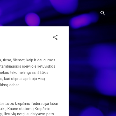
 tiesa, šiemet, kaip ir daugumos 
mbiausios išeivijoje lietuviškos 
etais teko nelengvas iššūkis 
kuri stipriai apribojo visų 
elkimą dabar
etuvos krepšinio federacijai labai 
puikų Kaune statomų Krepšinio 
 lietuvių netgi sudalyvavo pats 