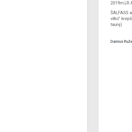
2019m.LR 
ŠALFASS arc
vilko” krep
taurę)
Dainius Ruže