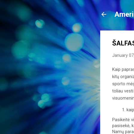
Ameri
ŠALFAS
January 07
Kaip papras
kitų organi
sporto mėgė
toliau vest
visuomenini
kai
Pasikeitė v
pasisekė, k
Namų paramo