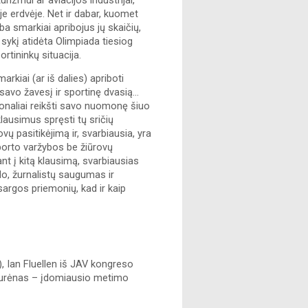
zmui ar aviacijos industrijai, 
 erdvėje. Net ir dabar, kuomet 
a smarkiai apribojus jų skaičių, 
sykį atidėta Olimpiada tiesiog 
rtininkų situacija.
rkiai (ar iš dalies) apriboti 
vo žavesį ir sportinę dvasią... 
onaliai reikšti savo nuomonę šiuo 
klausimus spręsti tų sričių 
ų pasitikėjimą ir, svarbiausia, yra 
sporto varžybos be žiūrovų 
t į kitą klausimą, svarbiausias 
lo, žurnalistų saugumas ir 
sargos priemonių, kad ir kaip 
 Ian Fluellen iš JAV kongreso 
urėnas – įdomiausio metimo 