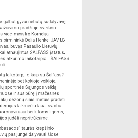
 galbūt gyvai nebūtų sudalyvavę, 
žiavimo pradžioje sveikino 
 vice-ministrė Kornelija 
 pirmininkė Dalia Henke, JAV LB 
as, buvęs Pasaulio Lietuvių 
ai atnaujintus ŠALFASS įstatus, 
bes atkūrimo laikotarpio… ŠALFASS 
lį.
tą laikotarpį, o kaip su Šalfass? 
ninėje bet kokioje veikloje, 
vių sportinės Sąjungos veiklą 
muose ir susibūrę į mažesnes 
 šakų sezonų šiais metais pradėti 
ndemijos laikmečiu labai svarbu 
 koronavirusui bei kitoms ligoms, 
os judėti nepritrūksime. 
Ambasados" taurės krepšinio 
tuvių pasijungė dalyvauti šiose 