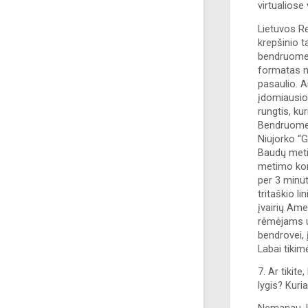
virtualiose
Lietuvos R
krepšinio t
bendruomenė
formatas ne
pasaulio. A
įdomiausio
rungtis, ku
Bendruomen
Niujorko “G
Baudų metim
metimo konk
per 3 minut
tritaškio l
įvairių Ame
rėmėjams u
bendrovei, į
Labai tikim
7. Ar tikit
lygis? Kur