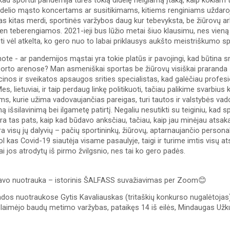
d sportui pandemija turės tokią didelę neigiamą įtaką, kaip kokiam turi
idelio mąsto koncertams ar susitikimams, kitiems renginiams uždaroje
as kitas merdi, sportinės varžybos daug kur tebevyksta, be žiūrovų arb
ien teberengiamos. 2021-ieji bus lūžio metai šiuo klausimu, nes vieną 
ti vėl atkelta, ko gero nuo to labai priklausys aukšto meistriškumo spo
ote - ar pandemijos mąstai yra tokie platūs ir pavojingi, kad būtina sma
porto arenose? Man asmeniškai sportas be žiūrovų visiškai praranda sa
nos ir sveikatos apsaugos srities specialistas, kad galėčiau profesi
s, lietuviai, ir taip perdaug linkę politikuoti, tačiau palikime svarbius 
ms, kurie užima vadovaujančias pareigas, turi tautos ir valstybės vadov
amą išsilavinimą bei ilgametę patirtį. Negaliu nesutikti su teiginiu, kad 
ra tas pats, kaip kad būdavo anksčiau, tačiau, kaip jau minėjau atsakan
ra visų jų dalyvių – pačių sportininkų, žiūrovų, aptarnaujančio persona
ol kas Covid-19 siautėja visame pasaulyje, taigi ir turime imtis visų at
ai jos atrodytų iš pirmo žvilgsnio, nes tai ko gero padės. 
iavo nuotrauka – istorinis ŠALFASS suvažiavimas per Zoom😊
os nuotraukose Gytis Kavaliauskas (tritaškių konkurso nugalėtojas),
aimėjo baudų metimo varžybas, pataikęs 14 iš eilės, Mindaugas Užk