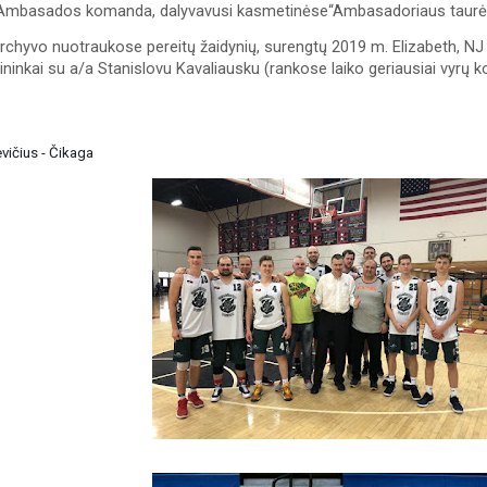
Ambasados komanda, dalyvavusi kasmetinėse“Ambasadoriaus taurės
hyvo nuotraukose pereitų žaidynių, surengtų 2019 m. Elizabeth, NJ n
šininkai su a/a Stanislovu Kavaliausku (rankose laiko geriausiai vyrų
vičius - Čikaga