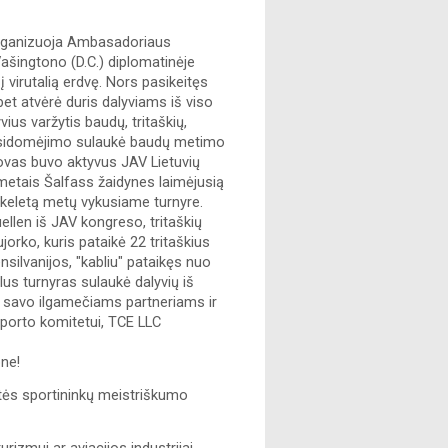
rganizuoja Ambasadoriaus 
Vašingtono (D.C.) diplomatinėje 
irutalią erdvę. Nors pasikeitęs 
et atvėrė duris dalyviams iš viso 
us varžytis baudų, tritaškių, 
usidomėjimo sulaukė baudų metimo 
lovas buvo aktyvus JAV Lietuvių 
etais Šalfass žaidynes laimėjusią 
 keletą metų vykusiame turnyre. 
llen iš JAV kongreso, tritaškių 
rko, kuris pataikė 22 tritaškius 
lvanijos, "kabliu" pataikęs nuo 
us turnyras sulaukė dalyvių iš 
a savo ilgamečiams partneriams ir 
orto komitetui, TCE LLC 
one!
ntės sportininkų meistriškumo 