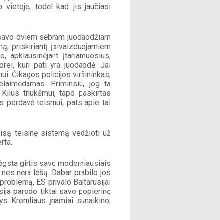
vietoje, todėl kad jis jaučiasi 
 savo dviem sėbram juodaodžiam 
ą, priskiriantį įsivaizduojamiem 
jo, apklausinėjant įtariamuosius, 
i, kuri pati yra juodaodė. Jai 
i. Čikagos policijos viršininkas, 
elaimėdamas. Priminsiu, jog ta 
Kilus triukšmui, tapo paskirtas 
 perdavė teismui, pats apie tai 
 
visą teisinę sistemą vedžioti už 
rta. 
mėgsta girtis savo moderniausiais 
 nes nėra lėšų. Dabar prabilo jos 
roblemą, ES privalo Baltarusijai 
ija parodo tiktai savo popierinę 
ys Kremliaus įnamiai sunaikino, 