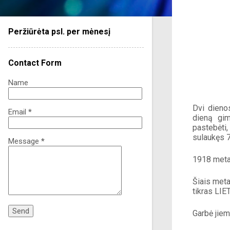
Peržiūrėta psl. per mėnesį
Contact Form
Name
Dvi dienos
Email
*
dieną gim
pastebėti
sulaukęs 
Message
*
1918 metai
Šiais meta
tikras LIE
Garbė jiem