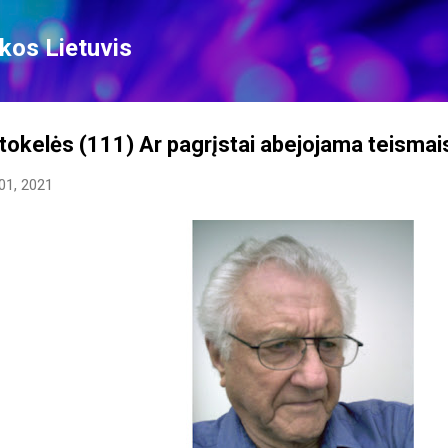
Skip to main content
kos Lietuvis
tokelės (111) Ar pagrįstai abejojama teismai
01, 2021