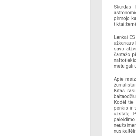
Skurdas R
astronomiš
pirmojo ka
tiktai žem
Lenkai ES 
užkariaus 
savo atžvi
šantažo pi
naftotiek
metu gali 
Apie rasi
žurnalista
Kitas ras
baltaodžiu
Kodėl tie 
penkis ir 
užstatą. P
paleidimo 
neužsimena
nusikaltėli