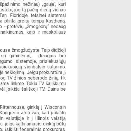
pažinimo nežinau) „gauja“, kuri 
epastebi, jog tą pačią dieną vienas 
n, Floridoje, teisinei sistemai 
a plinta greitu tempu kasdieną. 
pro –protėvių „žmogėdrų“ nedaug 
unaikinamas, kaip ir maskoliaus 
ouse žmogžudyste. Taip didžioji 
 su giminėmis,  draugais bei 
ingumo sistemoje, prisiekusiųjų 
siekusiųjų vienbalsio sutarimo. 
nešiojimą. Jeigu prokuratūra jį 
 jog TV žinios neberodo žinių, tik 
kama linkme. Tokiu TV šališkumu 
l įsikiša šališkoji TV. Daina be 
ittenhouse, ginklą į Wisconsin 
s Kongreso atstovas, kad įsikištų 
alstijoje ir į Illinois valstiją 
u, jeigu kaltinamasis ginklą būtų 
 įsikišti federalinis prokuroras. 