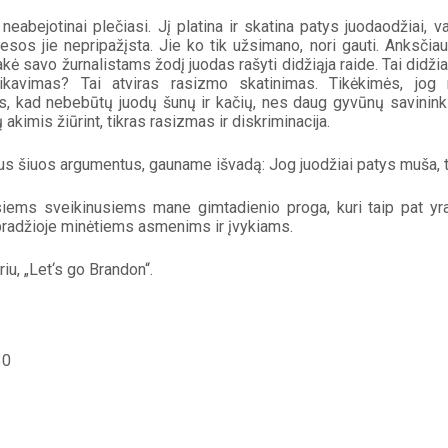
eabejotinai plečiasi. Jį platina ir skatina patys juodaodžiai, v
esos jie nepripažįsta. Jie ko tik užsimano, nori gauti. Anksčiau
kė savo žurnalistams žodį juodas rašyti didžiąja raide. Tai didž
ikavimas? Tai atviras rasizmo skatinimas. Tikėkimės, jog ne
s, kad nebebūtų juodų šunų ir kačių, nes daug gyvūnų savininkų 
akimis žiūrint, tikras rasizmas ir diskriminacija.
s šiuos argumentus, gauname išvadą: Jog juodžiai patys muša, to
siems sveikinusiems mane gimtadienio proga, kuri taip pat yra
pradžioje minėtiems asmenims ir įvykiams.
riu, „Let‘s go Brandon“.
30