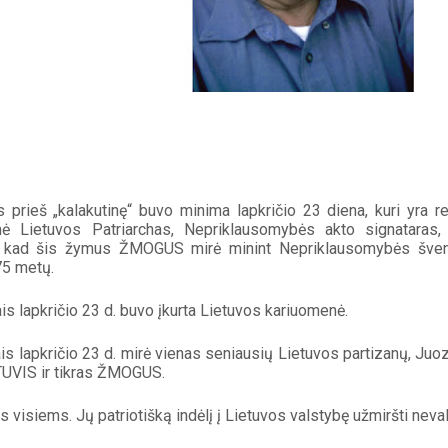
 prieš „kalakutinę“ buvo minima lapkričio 23 diena, kuri yra rei
ė Lietuvos Patriarchas, Nepriklausomybės akto signataras, 
, kad šis žymus ŽMOGUS mirė minint Nepriklausomybės šventę
75 metų.
s lapkričio 23 d. buvo įkurta Lietuvos kariuomenė.
is lapkričio 23 d. mirė vienas seniausių Lietuvos partizanų, Juo
TUVIS ir tikras ŽMOGUS.
s visiems. Jų patriotišką indėlį į Lietuvos valstybę užmiršti neval