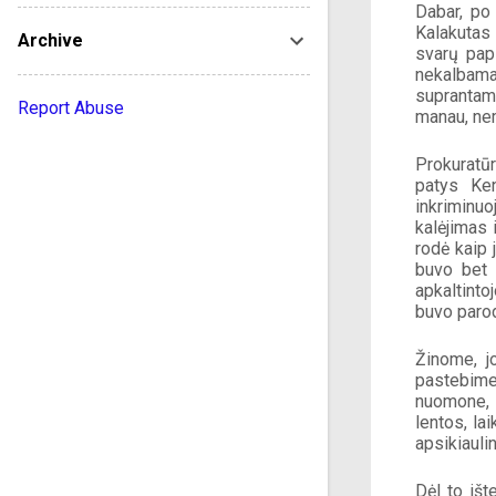
Dabar, po 
Kalakutas 
Archive
svarų papi
nekalbama
suprantama
Report Abuse
manau, nem
Prokuratūr
patys Ken
inkriminu
kalėjimas 
rodė kaip 
buvo bet 
apkaltinto
buvo parod
Žinome, jo
pastebime
nuomone, 
lentos, la
apsikiaulin
Dėl to išt