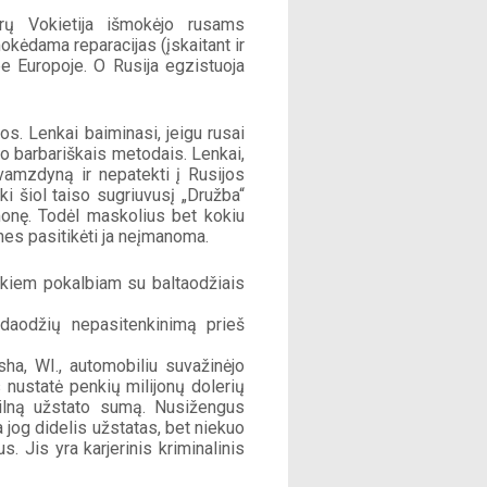
rų Vokietija išmokėjo rusams 
kėdama reparacijas (įskaitant ir 
e Europoje. O Rusija egzistuoja 
s. Lenkai baiminasi, jeigu rusai 
o barbariškais metodais. Lenkai, 
vamzdyną ir nepatekti į Rusijos 
i šiol taiso sugriuvusį „Družba“ 
onę. Todėl maskolius bet kokiu 
 nes pasitikėti ja neįmanoma. 
kiem pokalbiam su baltaodžiais 
daodžių nepasitenkinimą prieš 
ha, WI., automobiliu suvažinėjo 
nustatė penkių milijonų dolerių 
 pilną užstato sumą. Nusižengus 
og didelis užstatas, bet niekuo 
 Jis yra karjerinis kriminalinis 