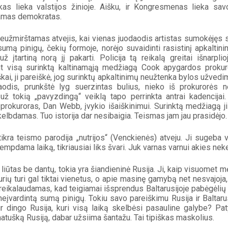
as lieka valstijos žinioje. Aišku, ir Kongresmenas lieka savo 
amas demokratas.
neužmirštamas atvejis, kai vienas juodaodis artistas sumokėjęs
umą pinigų, čekių formoje, norėjo suvaidinti rasistinį apkaltinim
už įtartiną norą jį pakarti. Policija tą reikalą greitai išnarplio
t visą surinktą kaltinamąją medžiagą Cook apygardos prokurore
škai, ji pareiškė, jog surinktų apkaltinimų neužtenka bylos užvedimu
aodis, prunkštė lyg suerzintas bulius, nieko iš prokurorės n
už tokią „pavyzdingą“ veiklą tapo perrinkta antrai kadencijai. 
prokuroras, Dan Webb, įvykio išaiškinimui. Surinktą medžiagą jis
elbdamas. Tuo istorija dar nesibaigia. Teismas jam jau prasidėjo.
tikra teismo parodija „nutrijos“ (Venckienės) atveju. Ji sugeba 
tempdama laiką, tikriausiai liks švari. Juk varnas varnui akies neke
 liūtas be dantų, tokia yra šiandieninė Rusija. Ji, kaip visuomet 
kurių turi gal tiktai vienetus, o apie masinę gamybą net nesvajoja,
reikalaudamas, kad teigiamai išsprendus Baltarusijoje pabėgėlių p
eįvardintą sumą pinigų. Tokiu savo pareiškimu Rusija ir Baltarus
r dingo Rusija, kuri visą laiką skelbėsi pasauline galybe? Pat
atušką Rusiją, dabar užsiima šantažu. Tai tipiškas maskolius.