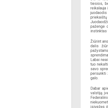
tiesios, b
reikalauja 
juodaodis 
priekaištų
Juodaodžia
pažengė ci
instinktas 
Žiūrint an
dalis žiū
pažystamai
sprendimas
Labai neai
tuo nekalti
savo spren
persunkti 
galo. 
Dabar api
valstiją į
Federalini
niekuomet 
įsivežęs i