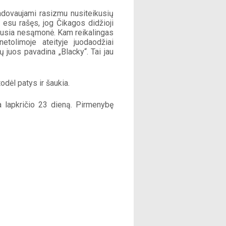
adovaujami rasizmu nusiteikusių 
 esu rašęs, jog Čikagos didžioji 
iausia nesąmonė. Kam reikalingas 
tolimoje ateityje juodaodžiai 
juos pavadina „Blacky“. Tai jau 
dėl patys ir šaukia.
 lapkričio 23 dieną. Pirmenybę 