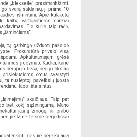
dė „blekseile“ prasimankštinti. 
go svarą saldainių, ji priima 10 
audies išmintimi. Apie kalakutą 
ų kalbą vartojantiems sunkiai 
ardavimas. Tie kurie taip rašė, 
s „išminčiams“. 
ja, tą garbingą užduotį pažeidė 
ste. Prokuratūra privalo visą 
lėpdami. Apkaltinamajam grėsė 
 turimus įrodymus. Kadrai, kurie 
s nerūpėjo tiesa, nes jų tikslas 
o prisiekusiems ėmus svarstyti 
i, ta nuslėptoji paveikslų juosta 
endimu, tapo išteisintas.
„laimėjimų“ skaičiaus. Taip pat 
ado bet kokį sąžiningumą. Mano 
ekaltai jauną žmogų, iki grabo 
, nes jie tame teisme begėdiškai 
patenkinti, nes jie nereikalauja 