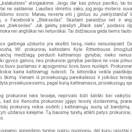
„kalakutinės“ atsigaukime. Jeigu dar kas pilvus pavilko, tai ban
tai ne saldainiai. Liaudies išmintis sako, jog jeigu moteris suval
ldomo svorio. Manau, neverta eiti į ginčus su „neklystančia“ li
, o Facebook‘e „Blekseilas“. Skaitant paraidžiui net ir angl
s „blekseilas“. Juk galėtų parašyti „Black sale“, juodasis išp
oka nei angliškai nei lietuviškai. Tai didžiausia gėda tiems tauto
os garbinga užduotis yra skelbti tiesą, nieko nenuslepiant. De
osha, WI. prokurorai, kaltindami Kyle Rittenhouse žmogžudy
ojančią medžiagą perduoti kaltinamojo gynybai, nieko nenus
iki gyvos galvos, nes prokurorai gynybai perdavė ne visai pilnus
jis buvo puolamas ir apsigynimui šovė, buvo nuslėpti. Prokuroram
kokia kaina kaltinamąjį nuteisti. Ta šėtoniška veikla paaiškėj
jo likimą. Vienam iš prisiekusiųjų pareikalavus ir įsikišus teisėju
yta prisiekusiesiems, pagal kurią kaltinamasis, prisiekusiųjų spr
g prokurorai nėra teisėjai, neprivalo būti šališki bei vaikytis 
, kad šis Kenosha prokuroras įgijęs teisinį išsilavinimą, prar
tokį prokurorą reikia sodinti į kaltinamųjų suolą už bandymą n
ikyti uždarius kalėjime. Tą bausmę turėtų atlikti patys prokurorai
o.
eisinamo sprendimo turime įvairių nuomonių, dėl kurių rasistai ne