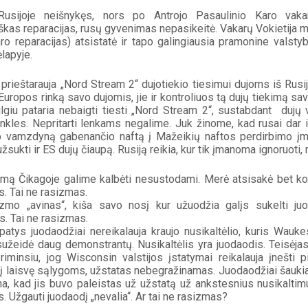
usijoje neišnykęs, nors po Antrojo Pasaulinio Karo vaka
kas reparacijas, rusų gyvenimas nepasikeitė. Vakarų Vokietija mo
ro reparacijas) atsistatė ir tapo galingiausia pramonine valstyb
ėlapyje.
prieštarauja „Nord Stream 2“ dujotiekio tiesimui dujoms iš Rusijo
Europos rinką savo dujomis, jie ir kontroliuos tą dujų tiekimą sav
lgiu pataria nebaigti tiesti „Nord Stream 2“, sustabdant  dujų 
nkles. Nepritarti lenkams negalime. Juk žinome, kad rusai dar ik
io vamzdyną gabenančio naftą į Mažeikių naftos perdirbimo įm
užsukti ir ES dujų čiaupą. Rusiją reikia, kur tik įmanoma ignoruoti,
zmą Čikagoje galime kalbėti nesustodami. Merė atsisakė bet ko
is. Tai ne rasizmas.
izmo „avinas“, kiša savo nosį kur užuodžia galįs sukelti juo
s. Tai ne rasizmas.
patys juodaodžiai nereikalauja kraujo nusikaltėlio, kuris Waukes
sužeidė daug demonstrantų. Nusikaltėlis yra juodaodis. Teisėjas 
riminsiu, jog Wisconsin valstijos įstatymai reikalauja įnešti
į laisvę sąlygoms, užstatas nebegražinamas. Juodaodžiai šaukia j
, kad jis buvo paleistas už užstatą už ankstesnius nusikaltimus.
s. Užgauti juodaodį „nevalia“. Ar tai ne rasizmas?