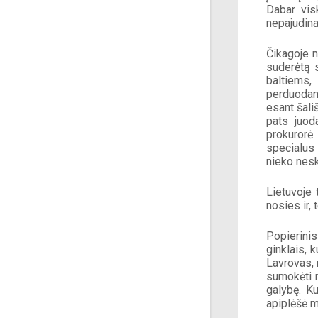
Dabar visk
nepajudin
Čikagoje 
suderėtą s
baltiems, 
perduodan
esant šali
pats juod
prokurorė 
specialus 
nieko nesk
Lietuvoje 
nosies ir, 
Popierinis
ginklais, 
Lavrovas, 
sumokėti n
galybę. Ku
apiplėšė m