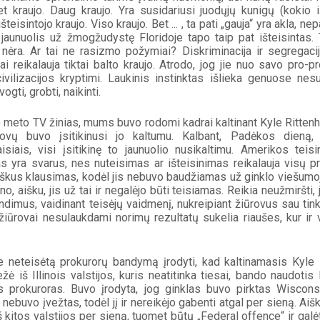
et kraujo. Daug kraujo. Yra susidariusi juodųjų kunigų (kokio iš
išteisintojo kraujo. Viso kraujo. Bet ... , ta pati „gauja“ yra akla, n
jaunuolis už žmogžudystę Floridoje tapo taip pat išteisintas. Te
 nėra. Ar tai ne rasizmo požymiai? Diskriminacija ir segregacij
i reikalauja tiktai balto kraujo. Atrodo, jog jie nuo savo pro-
vilizacijos kryptimi. Laukinis instinktas išlieka genuose nes
vogti, grobti, naikinti.
o meto TV žinias, mums buvo rodomi kadrai kaltinant Kyle Rittenh
rovų buvo įsitikinusi jo kaltumu. Kalbant, Padėkos dieną,
siais, visi įsitikinę to jaunuolio nusikaltimu. Amerikos teis
 yra svarus, nes nuteisimas ar išteisinimas reikalauja visų pri
škus klausimas, kodėl jis nebuvo baudžiamas už ginklo viešumoje 
no, aišku, jis už tai ir negalėjo būti teisiamas. Reikia neužmiršti,
dimus, vaidinant teisėjų vaidmenį, nukreipiant žiūrovus sau tin
žiūrovai nesulaukdami norimų rezultatų sukelia riaušes, kur ir vė
e neteisėtą prokurorų bandymą įrodyti, kad kaltinamasis Kyle R
vežė iš Illinois valstijos, kuris neatitinka tiesai, bando naudoti
s prokuroras. Buvo įrodyta, jog ginklas buvo pirktas Wisconsin v
nebuvo įvežtas, todėl jį ir nereikėjo gabenti atgal per sieną. Aišk
š kitos valstijos per sieną, tuomet būtų „Federal offence“ ir galėtų