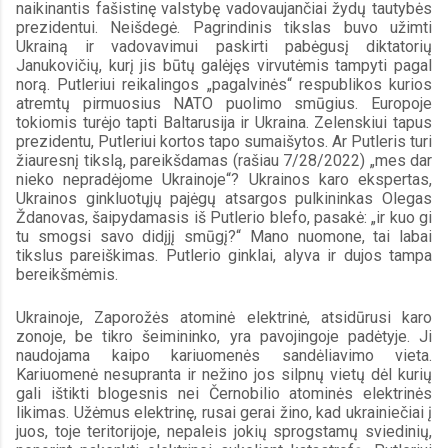
naikinantis fašistinę valstybę vadovaujančiai žydų tautybės 
prezidentui. Neišdegė. Pagrindinis tikslas buvo užimti 
Ukrainą ir vadovavimui paskirti pabėgusį diktatorių 
Janukovičių, kurį jis būtų galėjęs virvutėmis tampyti pagal 
norą. Putleriui reikalingos „pagalvinės“ respublikos kurios 
atremtų pirmuosius NATO puolimo smūgius. Europoje 
tokiomis turėjo tapti Baltarusija ir Ukraina. Zelenskiui tapus 
prezidentu, Putleriui kortos tapo sumaišytos. Ar Putleris turi 
žiauresnį tikslą, pareikšdamas (rašiau 7/28/2022) „mes dar 
nieko nepradėjome Ukrainoje“? Ukrainos karo ekspertas, 
Ukrainos ginkluotųjų pajėgų atsargos pulkininkas Olegas 
Ždanovas, šaipydamasis iš Putlerio blefo, pasakė: „ir kuo gi 
tu smogsi savo didįjį smūgį?“ Mano nuomone, tai labai 
tikslus pareiškimas. Putlerio ginklai, alyva ir dujos tampa 
bereikšmėmis.
Ukrainoje, Zaporožės atominė elektrinė, atsidūrusi karo 
zonoje, be tikro šeimininko, yra pavojingoje padėtyje. Ji 
naudojama kaipo kariuomenės sandėliavimo vieta. 
Kariuomenė nesupranta ir nežino jos silpnų vietų dėl kurių 
gali ištikti blogesnis nei Černobilio atominės elektrinės 
likimas. Užėmus elektrinę, rusai gerai žino, kad ukrainiečiai į 
juos, toje teritorijoje, nepaleis jokių sprogstamų sviedinių, 