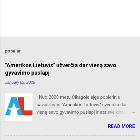
popular
"Amerikos Lietuvis" užverčia dar vieną savo
gyvavimo puslapį
January 02, 2026
Nuo 2000 metų Čikagoje ėjęs popierinis
savaitraštis "Amerikos Lietuvis" užverčia dar
vieną savo gyvavimo puslapį ir atsisveikina su
skaitytojais. Naujaisiais metais neliks internete
READ MORE
skelbtų AL naujienų apie Amerikos lietuvių
veiklą, Albino Hofmano apžvalgų, trumpų žinių