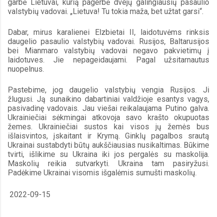
garbė Lietuvai, kurią pagerbė dvejų galingiausių pasaulio 
valstybių vadovai. „Lietuva! Tu tokia maža, bet užtat garsi“. 
Dabar, mirus karalienei Elzbietai II, laidotuvėms rinksis 
daugelio pasaulio valstybių vadovai. Rusijos, Baltarusijos 
bei Mianmaro valstybių vadovai negavo pakvietimų į 
laidotuves. Jie nepageidaujami. Pagal užsitarnautus 
nuopelnus.
Pastebime, jog daugelio valstybių vengia Rusijos. Ji 
žlugusi. Ją sunaikino dabartiniai valdžioje esantys vagys, 
pasivadinę vadovais. Jau viešai reikalaujama Putino galva. 
Ukrainiečiai sėkmingai atkovoja savo krašto okupuotas 
žemes. Ukrainiečiai sustos kai visos jų žemės bus 
išlaisvintos, įskaitant ir Krymą. Ginklų pagalbos srautą 
Ukrainai sustabdyti būtų aukščiausias nusikaltimas. Būkime 
tvirti, išlikime su Ukraina iki jos pergalės su maskolija. 
Maskolių reikia sutvarkyti. Ukraina tam pasiryžusi. 
Padėkime Ukrainai visomis išgalėmis sumušti maskolių.
2022-09-15 