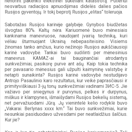
nenorint pakenkti elektrinei sukeliant katastrofą. Putleriui 
nesvarbus radiacijos apnuodijimas didelės dalies pačios 
Rusijos gyventojų. Ir tokį beprotį Rusijos „elitas“ toleruoja.
Sabotažas Rusijos karinėje galybėje. Gynybos biudžetas 
išvogtas 80%. Kaltų nėra. Kariuomenė buvo mėnesiais 
kankinama manevruose, naudojant įvairią techniką, kuri 
vėliau šturmuojant Ukrainą nebepasiteisino. Visiems 
žinomas tanko amžius, kurio nežinojo Rusijos aukščiausioji 
karinė vadovybė. Tankai buvo sudilinti per mėnesinius 
manevrus. KAMAZ-ai tai bauginančiai atrodantys 
sunkvežimiai, pasikorę purve ant ašų. Kaip tokia technika 
per pavasario mėnesius gali užpulti kaimyninę valstybę ir 
netapti sunaikinta? Rusijos karinė vadovybė nestudijavo 
Antrojo Pasaulinio karo rezultatus, kur veikė paprasčiausi ir 
primityviškiausi 3-jų tonų sunkvežimiai vadinami ЗИС-5. Jie 
važiavo per sniegynus ir purvynus, pelkes ir durpynus, 
miškus ir klampynes, išmaišydami Rusijos bekelių sistemą, 
net pervažiuodami Jūrą. Jų vienintelė kelio rodyklė buvo 
„Vakarai. Berlynas xxxx km.“ Tai buvo sunkvežimiai, kurie 
nesunkiai pasiduodavo užvesdami per neatlaidžius šalčius. 
Kur jie?