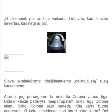
„O skambink per amžius vaikams Lietuvos, kad laisvės 
nevertas, kas negina jos“.
Šlovė ukrainiečiams, triuškinantiems „galingiausią“ rusų 
kariuomenę.
Atrodo, jog persirgome ta nelemta Corona viruso liga. 
Didelė klaida padaryta neapsirūpinant prieš ligą Corona 
alumi. Sako, Corona alus padeda. Kitą kartą būsiu 
gudresnis. O koks nevidonas nori sirgti antrą kartą? Dėl 