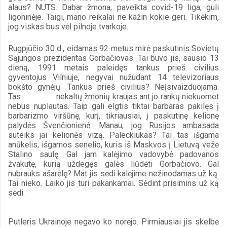
alaus? NUTS. Dabar žmona, paveikta covid-19 liga, guli 
ligoninėje. Taigi, mano reikalai ne kažin kokie geri. Tikėkim, 
jog viskas bus vėl pilnoje tvarkoje.
Rugpjūčio 30 d., eidamas 92 metus mirė paskutinis Sovietų 
Sąjungos prezidentas Gorbačiovas. Tai buvo jis, sausio 13 
dieną, 1991 metais paleidęs tankus prieš civilius 
gyventojus Vilniuje, negyvai nužudant 14 televizoriaus 
bokšto gynėjų. Tankus prieš civilius? Neįsivaizduojama. 
Tas                nekaltų žmonių kraujas ant jo rankų niekuomet 
nebus nuplautas. Taip gali elgtis tiktai barbaras pakilęs į 
barbarizmo viršūnę, kurį, tikriausiai, į paskutinę kelionę 
palydės Švenčionienė. Manau, jog Rusijos ambasada 
suteiks jai kelionės vizą. Paleckiukas? Tai tas išgama 
anūkėlis, išgamos senelio, kuris iš Maskvos į Lietuvą vežė 
Stalino saulę. Gal jam kalėjimo vadovybė padovanos 
žvakutę, kurią uždegęs galės liūdėti Gorbačiovo. Gal 
nubrauks ašarėlę? Mat jis sėdi kalėjime nežinodamas už ką. 
Tai nieko. Laiko jis turi pakankamai. Sėdint prisimins už ką 
sėdi.
Putleris Ukrainoje negavo ko norėjo. Pirmiausiai jis skelbė 