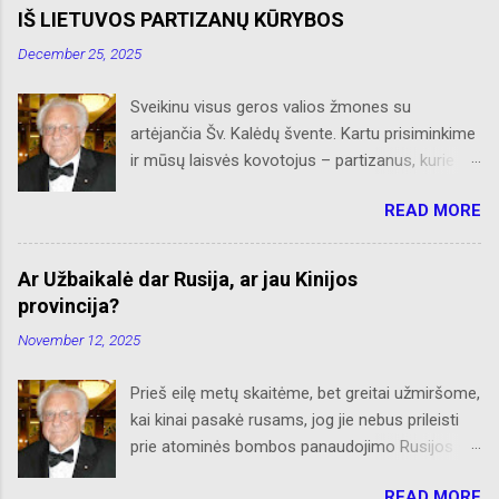
apie Čikagą bei jos priemiesčius. Dėkojame
IŠ LIETUVOS PARTIZANŲ KŪRYBOS
savo seniems ir neseniai prie AL
December 25, 2025
prisijungusiems skaitytojams. Ačiū už palaikymą
ir meilę lietuviškam žodžiui. Bronius Abrutis
Sveikinu visus geros valios žmones su
artėjančia Šv. Kalėdų švente. Kartu prisiminkime
ir mūsų laisvės kovotojus – partizanus, kurie
paaukojo, dėl mūsų laisvės, savo brangiausį
READ MORE
turtą – gyvybes. Kiti, gyvi paimti nelaisvėn,
tempė Rusijos Sibiro platybėse katorgos vergiją.
Retas kuris grįžo, sveikatą praradęs, bet
Ar Užbaikalė dar Rusija, ar jau Kinijos
nepalūžęs dvasioje, į Nepriklausomą Lietuvą.
provincija?
Juk jie būdami bei šaldami ir alkani savo
November 12, 2025
bunkeriuose, sniegynuose ar slepiantis po eglių
šakom, tap pat šventė Šv. Kalėdas glausdami
Prieš eilę metų skaitėme, bet greitai užmiršome,
prie savęs savo mumylėtines – šautuvus.
kai kinai pasakė rusams, jog jie nebus prileisti
Amžia garbė tebūna jiems. Pridedu iš „Naujienų“
prie atominės bombos panaudojimo Rusijos –
lakrašččio išsaugotą „Sužeisto partizano
Ukrainos kare. Rusai, lyg spiralių užvesti, vis dar
dainą“. IŠ LIETUVOS PARTIZANŲ KŪRYBOS
READ MORE