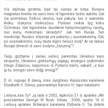
Vis dažniau girdime, kad tai vienas ar kitas Rusijos 
magnatas krenta ne savo noru iš ligoninės šešto aukšto. Gal 
čia priimtinas fizikos dėsnis, kas pakyla, tas ir nukrenta. 
Aišku, išskyrus mokesčius. Putinas veikia lyg koks 
Čičinskas. Gal ligoninėse duodama haliucinuojančių vaistų, 
nuo kurių mokomasi skraidyti? Juk ten Rusija. Ten 
maskolija. Rusijos imperija yra pakeliui į susinaikinimą. Gal, 
po susinaikinimo, rusų tauta išgirs tiesos žodį? Ar ne laikas 
Rusijai išmesti iš savo žodyno „fašizmą“?
Taigi, grįžtame į senas vėžes, paremtas Ukrainos karo 
eksperto, Ukrainos ginkluotųjų pajėgų atsargos pulkininko 
Olego Ždanovo, šaipymosi iš Putlerio blefo, sakant: „ir kuo 
gi tu, smogsi savo didįjį smūgį?“
Š. m. rugsėjo 8 dieną, mirė Jungtinės Karalystės karalienė 
Elizabeth II. Sūnus, pasivadinęs Karolis III. tapo karaliumi.
Lietuva, kas Tu? Ją rado ir 2002, lapkričio 21 d. aplankė JAV 
prezidentas George W Bush. Vėliau,  2006, spalio 16 d. 
Lietuvą aplankė Britanijos karalienė Elzbieta II. Tai didelė 