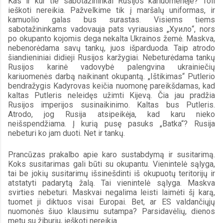
Kas ir kur tie sabotažininkai Rusijos kariuomenėje? Toli 
ieškoti nereikia. Pažvelkime tik į maršalų uniformas, ir 
kamuolio galas bus surastas. Visiems tiems 
sabotažininkams vadovauja pats vyriausias „Хуило“, nors 
po okupanto kojomis dega nekalta Ukrainos žemė. Maskva, 
nebenorėdama savų tankų, juos išparduoda. Taip atrodo 
šiandieniniai didieji Rusijos karžygiai. Nebeturėdama tankų 
Rusijos karinė vadovybė palengvina ukrainiečių 
kariuomenės darbą naikinant okupantą. „Ištikimas“ Putlerio 
bendražygis Kadyrovas keičia nuomonę pareikšdamas, kad 
kaltas Putleris neleidęs užimti Kijevą. Čia jau pradžia 
Rusijos imperijos susinaikinimo. Kaltas bus Putleris. 
Atrodo, jog Rusija atsipeikėja, kad karu nieko 
neišspendžiama. Į kurią pusę pasuks „Batka“? Rusija 
nebeturi ko jam duoti. Net ir tankų.
Prancūzas prakalbo apie karo sustabdymą ir susitarimą. 
Koks susitarimas gali būti su okupantu. Vienintelė sąlyga, 
tai be jokių susitarimų išsinešdinti iš okupuotų teritorijų ir 
atstatyti padarytą žalą. Tai vienintelė sąlyga. Maskva 
svirties nebeturi. Maskvai negalima leisti laimėti šį karą, 
tuomet ji diktuos visai Europai. Bet, ar ES valdančiųjų 
nuomonės šiuo klausimu sutampa? Parsidavėlių, dienos 
metu su žiburiu, ieškoti nereikia.