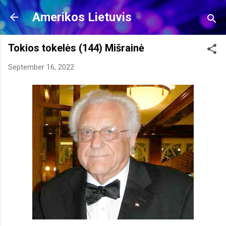
Skip to main content
Amerikos Lietuvis
Tokios tokelės (144) Mišrainė
September 16, 2022