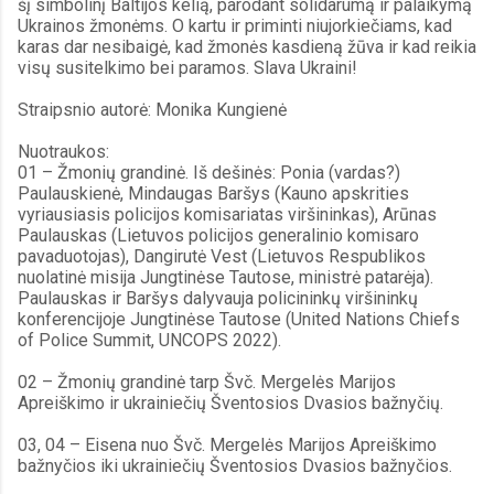
šį simbolinį Baltijos kelią, parodant solidarumą ir palaikymą 
Ukrainos žmonėms. O kartu ir priminti niujorkiečiams, kad 
karas dar nesibaigė, kad žmonės kasdieną žūva ir kad reikia 
visų susitelkimo bei paramos. Slava Ukraini!
Straipsnio autorė: Monika Kungienė
Nuotraukos:
01 – Žmonių grandinė. Iš dešinės: Ponia (vardas?) 
Paulauskienė, Mindaugas Baršys (Kauno apskrities 
vyriausiasis policijos komisariatas viršininkas), Arūnas 
Paulauskas (Lietuvos policijos generalinio komisaro 
pavaduotojas), Dangirutė Vest (Lietuvos Respublikos 
nuolatinė misija Jungtinėse Tautose, ministrė patarėja).  
Paulauskas ir Baršys dalyvauja policininkų viršininkų 
konferencijoje Jungtinėse Tautose (United Nations Chiefs 
of Police Summit, UNCOPS 2022).
02 – Žmonių grandinė tarp Švč. Mergelės Marijos 
Apreiškimo ir ukrainiečių Šventosios Dvasios bažnyčių.
03, 04 – Eisena nuo Švč. Mergelės Marijos Apreiškimo 
bažnyčios iki ukrainiečių Šventosios Dvasios bažnyčios.