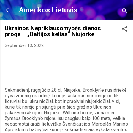
Skip to main content
Amerikos Lietuvis
Ukrainos Nepriklausomybės dienos
proga – „Baltijos kelias“ Niujorke
September 13, 2022
Sekmadienį, rugpjūčio 28 d., Niujorke, Brooklyn’e nusidriekė 
gyva žmonių grandinė, kurioje rankomis susijungė ne tik 
lietuviai bei ukrainiečiai, bet ir praeiviai niujorkiečiai, visi, 
kurie tik norėjo prisijungti prie šios gražios Ukrainos 
palaikymo akcijos. Niujorke, Williamsburge, vienam iš 
žymaus Brooklyn’o rajonų jau daugiau kaip 100 metų veikia 
nepaprastai graži lietuviška Švenčiausios Mergelės Marijos 
Apreiškimo bažnyčia, kurioje sekmadieniais vyksta šventos 