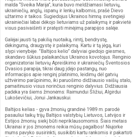
malda “Sveika Marija”, kuria buvo meldžiamasi lietuvių, 
ukrainiečių, anglų, ispanų ir lenkų kalbomis, prašė Dievo 
užtarimo ir taikos. Sugiedojus Ukrainos himną svetingieji 
ukrainiečiai labai dėkojo lietuviams už palaikymą ir pakvietė 
visus pasivaišinti ir pratęsti minėjimą parapijos salėje.
Galėjai jausti tą pakilią nuotaiką, rimtį, bendrystę, 
dėkingumą, draugystę ir palaikymą. Kartu ir tą jėgą, kuri 
slypi vienybėje. ”Baltijos kelio” dalyviai giedojo giesmes, 
skandavo šūkius palaikančius Ukrainos kovotojus. Renginio 
organizatoriai lietuvių Apreiškimo ir ukrainiečių Šventosios 
Dvasios parapija, tikrai daug įdėjo pastangų, nuo 
informacijos apie renginį platinimo, leidimų dėl gatvių 
užtvėrimo parūpinimo, iki paruošimo didžiausio vaišių stalo, 
pamaitinusio visus norinčius renginio dalyvius. Didžiausia 
padėka yra šiems žmonėms: Raimundui Šližiui, Algirdui 
Lukoševičiui, Jonui Jankauskui.
Baltijos kelias - gyva žmonių grandinė 1989 m. parodė 
pasauliui taikų trijų Baltijos valstybių Lietuvos, Latvijos ir 
Estijos žmonių siekį būti nepriklausomomis. Šiais metais 
Ukrainai ir jos žmonėms reikia mūsų pagalbos! Niujorke 
mums pavyko susirinkti, susikibti kartu rankomis ir pakartoti 