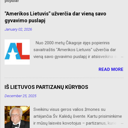
popular
"Amerikos Lietuvis" užverčia dar vieną savo
gyvavimo puslapį
January 02, 2026
Nuo 2000 metų Čikagoje ėjęs popierinis
savaitraštis "Amerikos Lietuvis" užverčia dar
vieną savo gyvavimo puslapį ir atsisveikina su
skaitytojais. Naujaisiais metais neliks internete
READ MORE
skelbtų AL naujienų apie Amerikos lietuvių
veiklą, Albino Hofmano apžvalgų, trumpų žinių
apie Čikagą bei jos priemiesčius. Dėkojame
IŠ LIETUVOS PARTIZANŲ KŪRYBOS
savo seniems ir neseniai prie AL
December 25, 2025
prisijungusiems skaitytojams. Ačiū už palaikymą
ir meilę lietuviškam žodžiui. Bronius Abrutis
Sveikinu visus geros valios žmones su
artėjančia Šv. Kalėdų švente. Kartu prisiminkime
ir mūsų laisvės kovotojus – partizanus, kurie