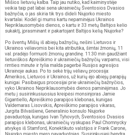
Mišios lietuvių kalba. Taip jau nutiko, kad kaiminystėje 
veikia taip pat labai sena ukrainiečių Šventosios Dvasios 
bažnyčia, o jas skiria tik trys dideli Niujorko miesto 
kvartalai. Kodėl gi mums kartu nepaminėjus Ukrainos 
Nepriklausomybės dienos, o kartu ir 33 metų Baltijos kelio 
sukaktį, įprasminant ir pakartojant Baltijos kelią Niujorke?
Po šventų Mišių iš abiejų bažnyčių, nešini Lietuvos ir 
Ukrainos vėliavomis bei kita atributika, šimtai žmonių, 11 
val. pradėjo formuoti žmonių grandinę. 11:30 min gaudžiant 
lietuviškos Apreiškimo ir ukrainiečių bažnyčių varpams, visi 
rimties minute ir tylia malda pagerbė Rusijos agresijos 
Ukrainoje aukas. Po to sekė trijų vėliavų procesija: 
Amerikos, Lietuvos ir Ukrainos, už kurių ėjo abiejų parapijų 
kunigai. Pasibaigus procesijai prie ukrainiečių bažnyčios, 
vyko Ukrainos Nepriklausomybės dienos paminėjimas. Jo 
metu į susirinkusiuosius kreipėsi monsinjoras Jamie 
Gigantiello, Apreiškimo parapijos klebonas, kunigas 
Valdemaras Lisovskis, Apreiškimo parapijos vikaras, 
Jurgita Bilvaišienė, Generalinio konsulo Niujorke 
pavaduotoja, kunigas Ivan Tyhovych, Šventosios Dvasios 
parapijos klebonas, ukrainiečių vyskupas Paul Chomnycky 
atvykęs iš Stamford, Konektikuto valstijos ir Frank Carone, 
Niujorko miesto mero pavaduotojas. Susirinkusieji bendra 