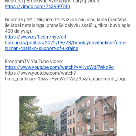
Nuoroda į Brooklyno vyskupijos darytą video:
https://vimeo.com/743989740
Nuoroda į NY1 Niujorko televizijos naujienų laida (pastaba: 
jie labai neteisingai pranešė dalyvių skaičių, tikrai buvo apie 
400 dalyvių):
https://www.ny1.com/nyc/all-
boroughs/politics/2022/08/28/brooklyn-catholics-form-
human-chain-in-support-of-ukraine
FreedomTV YouTube video:
https://www.youtube.com/watch?v=HycWdFWkz9o
https://www.youtube.com/watch?
time_continue=16&v=HycWdFWkz9o&feature=emb_logo