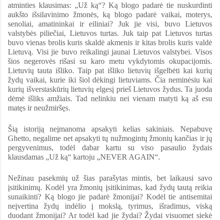
atminties klausimas: „Už ką“? Ką blogo padarė tie nuskurdinti
aukšto išsilavinimo žmonės, ką blogo padarė vaikai, moterys,
senoliai, amatininkai ir eiliniai? Juk jie visi, buvo Lietuvos
valstybės piliečiai, Lietuvos turtas. Juk taip pat Lietuvos turtas
buvo vienas brolis kuris skaldė akmenis ir kitas brolis kuris valdė
Lietuvą. Visi jie buvo reikalingi jaunai Lietuvos valstybei. Visos
šios negerovės rišasi su karo metu vykdytomis okupacijomis.
Lietuvių tauta išliko. Taip pat išliko lietuvių išgelbėti kai kurių
žydų vaikai, kurie iki šiol dėkingi lietuviams. Čia neminėsiu kai
kurių išverstaskūrių lietuvių elgesį prieš Lietuvos žydus. Ta juoda
dėmė išliks amžiais. Tad nelinkiu nei vienam matyti ką aš esu
matęs ir neužmiršęs.
Šią istoriją neįmanoma apsakyti kelias sakiniais. Nepabuvę
Ghetto, negalime net apsakyti tų nužmogintų žmonių kančias ir jų
pergyvenimus, todėl dabar kartu su viso pasaulio žydais
klausdamas „Už ką“ kartoju „NEVER AGAIN“.
Nežinau pasekmių už šias parašytas mintis, bet laikausi savo
įsitikinimų. Kodėl yra žmonių įsitikinimas, kad žydų tautą reikia
sunaikinti? Ką blogo jie padarė žmonijai? Kodėl tie antisemitai
neįvertina žydų indėlio į mokslą, tyrimus, išradimus, viską
duodant žmonijai? Ar todėl kad jie žydai? Žydai visuomet siekė