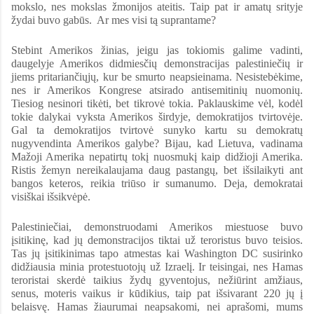
mokslo, nes mokslas žmonijos ateitis. Taip pat ir amatų srityje
žydai buvo gabūs. Ar mes visi tą suprantame?
Stebint Amerikos žinias, jeigu jas tokiomis galime vadinti,
daugelyje Amerikos didmiesčių demonstracijas palestiniečių ir
jiems pritariančiųjų, kur be smurto neapsieinama. Nesistebėkime,
nes ir Amerikos Kongrese atsirado antisemitinių nuomonių.
Tiesiog nesinori tikėti, bet tikrovė tokia. Paklauskime vėl, kodėl
tokie dalykai vyksta Amerikos širdyje, demokratijos tvirtovėje.
Gal ta demokratijos tvirtovė sunyko kartu su demokratų
nugyvendinta Amerikos galybe? Bijau, kad Lietuva, vadinama
Mažoji Amerika nepatirtų tokį nuosmukį kaip didžioji Amerika.
Ristis žemyn nereikalaujama daug pastangų, bet išsilaikyti ant
bangos keteros, reikia triūso ir sumanumo. Deja, demokratai
visiškai išsikvėpė.
Palestiniečiai, demonstruodami Amerikos miestuose buvo
įsitikinę, kad jų demonstracijos tiktai už teroristus buvo teisios.
Tas jų įsitikinimas tapo atmestas kai Washington DC susirinko
didžiausia minia protestuotojų už Izraelį. Ir teisingai, nes Hamas
teroristai skerdė taikius žydų gyventojus, nežiūrint amžiaus,
senus, moteris vaikus ir kūdikius, taip pat išsivarant 220 jų į
belaisvę. Hamas žiaurumai neapsakomi, nei aprašomi, mums