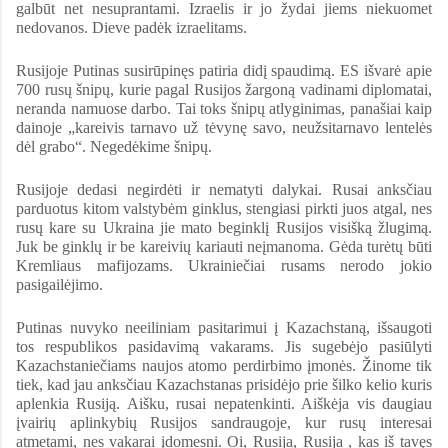
galbūt net nesuprantami. Izraelis ir jo žydai jiems niekuomet
nedovanos. Dieve padėk izraelitams.
Rusijoje Putinas susirūpinęs patiria didį spaudimą. ES išvarė apie
700 rusų šnipų, kurie pagal Rusijos žargoną vadinami diplomatai,
neranda namuose darbo. Tai toks šnipų atlyginimas, panašiai kaip
dainoje „kareivis tarnavo už tėvynę savo, neužsitarnavo lentelės
dėl grabo“. Negedėkime šnipų.
Rusijoje dedasi negirdėti ir nematyti dalykai. Rusai anksčiau
parduotus kitom valstybėm ginklus, stengiasi pirkti juos atgal, nes
rusų kare su Ukraina jie mato beginklį Rusijos visišką žlugimą.
Juk be ginklų ir be kareivių kariauti neįmanoma. Gėda turėtų būti
Kremliaus mafijozams. Ukrainiečiai rusams nerodo jokio
pasigailėjimo.
Putinas nuvyko neeiliniam pasitarimui į Kazachstaną, išsaugoti
tos respublikos pasidavimą vakarams. Jis sugebėjo pasiūlyti
Kazachstaniečiams naujos atomo perdirbimo įmonės. Žinome tik
tiek, kad jau anksčiau Kazachstanas prisidėjo prie šilko kelio kuris
aplenkia Rusiją. Aišku, rusai nepatenkinti. Aiškėja vis daugiau
įvairių aplinkybių Rusijos sandraugoje, kur rusų interesai
atmetami, nes vakarai įdomesni. Oi, Rusija, Rusija , kas iš tavęs