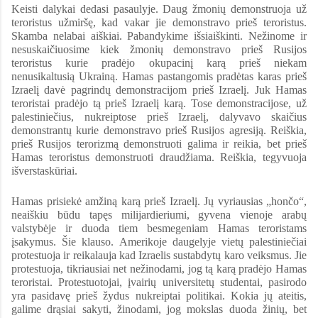
Keisti dalykai dedasi pasaulyje. Daug žmonių demonstruoja už
teroristus užmiršę, kad vakar jie demonstravo prieš teroristus.
Skamba nelabai aiškiai. Pabandykime išsiaiškinti. Nežinome ir
nesuskaičiuosime kiek žmonių demonstravo prieš Rusijos
teroristus kurie pradėjo okupacinį karą prieš niekam
nenusikaltusią Ukrainą. Hamas pastangomis pradėtas karas prieš
Izraelį davė pagrindų demonstracijom prieš Izraelį. Juk Hamas
teroristai pradėjo tą prieš Izraelį karą. Tose demonstracijose, už
palestiniečius, nukreiptose prieš Izraelį, dalyvavo skaičius
demonstrantų kurie demonstravo prieš Rusijos agresiją. Reiškia,
prieš Rusijos terorizmą demonstruoti galima ir reikia, bet prieš
Hamas teroristus demonstruoti draudžiama. Reiškia, tegyvuoja
išverstaskūriai.
Hamas prisiekė amžiną karą prieš Izraelį. Jų vyriausias „hončo“,
neaiškiu būdu tapęs milijardieriumi, gyvena vienoje arabų
valstybėje ir duoda tiem besmegeniam Hamas teroristams
įsakymus. Šie klauso. Amerikoje daugelyje vietų palestiniečiai
protestuoja ir reikalauja kad Izraelis sustabdytų karo veiksmus. Jie
protestuoja, tikriausiai net nežinodami, jog tą karą pradėjo Hamas
teroristai. Protestuotojai, įvairių universitetų studentai, pasirodo
yra pasidavę prieš žydus nukreiptai politikai. Kokia jų ateitis,
galime drąsiai sakyti, žinodami, jog mokslas duoda žinių, bet