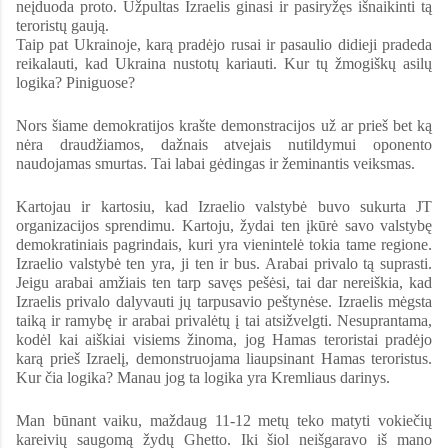
neįduoda proto. Užpultas Izraelis ginasi ir pasiryžęs išnaikinti tą
teroristų gaują.
Taip pat Ukrainoje, karą pradėjo rusai ir pasaulio didieji pradeda
reikalauti, kad Ukraina nustotų kariauti. Kur tų žmogiškų asilų
logika? Piniguose?
Nors šiame demokratijos krašte demonstracijos už ar prieš bet ką
nėra draudžiamos, dažnais atvejais nutildymui oponento
naudojamas smurtas. Tai labai gėdingas ir žeminantis veiksmas.
Kartojau ir kartosiu, kad Izraelio valstybė buvo sukurta JT
organizacijos sprendimu. Kartoju, žydai ten įkūrė savo valstybę
demokratiniais pagrindais, kuri yra vienintelė tokia tame regione.
Izraelio valstybė ten yra, ji ten ir bus. Arabai privalo tą suprasti.
Jeigu arabai amžiais ten tarp savęs pešėsi, tai dar nereiškia, kad
Izraelis privalo dalyvauti jų tarpusavio peštynėse. Izraelis mėgsta
taiką ir ramybę ir arabai privalėtų į tai atsižvelgti. Nesuprantama,
kodėl kai aiškiai visiems žinoma, jog Hamas teroristai pradėjo
karą prieš Izraelį, demonstruojama liaupsinant Hamas teroristus.
Kur čia logika? Manau jog ta logika yra Kremliaus darinys.
Man būnant vaiku, maždaug 11-12 metų teko matyti vokiečių
kareivių saugomą žydų Ghetto. Iki šiol neišgaravo iš mano