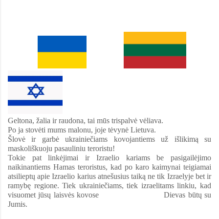
Geltona, žalia ir raudona, tai mūs trispalvė vėliava.
Po ja stovėti mums malonu, joje tėvynė Lietuva.
Šlovė ir garbė ukrainiečiams kovojantiems už išlikimą su
maskoliškuoju pasauliniu teroristu!
Tokie pat linkėjimai ir Izraelio kariams be pasigailėjimo
naikinantiems Hamas teroristus, kad po karo kaimynai teigiamai
atsilieptų apie Izraelio karius atnešusius taiką ne tik Izraelyje bet ir
ramybę regione. Tiek ukrainiečiams, tiek izraelitams linkiu, kad
visuomet jūsų laisvės kovose Dievas būtų su
Jumis.