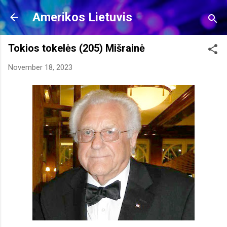
Skip to main content
Amerikos Lietuvis
Tokios tokelės (205) Mišrainė
November 18, 2023