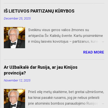
veiklą, Albino Hofmano apžvalgų, trumpų žinių
apie Čikagą bei jos priemiesčius. Dėkojame
IŠ LIETUVOS PARTIZANŲ KŪRYBOS
savo seniems ir neseniai prie AL
December 25, 2025
prisijungusiems skaitytojams. Ačiū už palaikymą
ir meilę lietuviškam žodžiui. Bronius Abrutis
Sveikinu visus geros valios žmones su
artėjančia Šv. Kalėdų švente. Kartu prisiminkime
ir mūsų laisvės kovotojus – partizanus, kurie
paaukojo, dėl mūsų laisvės, savo brangiausį
READ MORE
turtą – gyvybes. Kiti, gyvi paimti nelaisvėn,
tempė Rusijos Sibiro platybėse katorgos vergiją.
Retas kuris grįžo, sveikatą praradęs, bet
Ar Užbaikalė dar Rusija, ar jau Kinijos
nepalūžęs dvasioje, į Nepriklausomą Lietuvą.
provincija?
Juk jie būdami bei šaldami ir alkani savo
November 12, 2025
bunkeriuose, sniegynuose ar slepiantis po eglių
šakom, tap pat šventė Šv. Kalėdas glausdami
Prieš eilę metų skaitėme, bet greitai užmiršome,
prie savęs savo mumylėtines – šautuvus.
kai kinai pasakė rusams, jog jie nebus prileisti
Amžia garbė tebūna jiems. Pridedu iš „Naujienų“
prie atominės bombos panaudojimo Rusijos –
lakrašččio išsaugotą „Sužeisto partizano