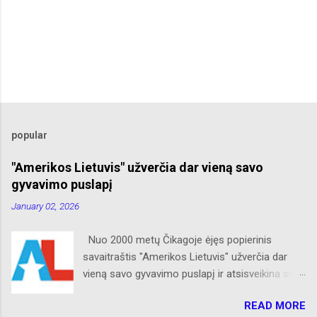
popular
"Amerikos Lietuvis" užverčia dar vieną savo
gyvavimo puslapį
January 02, 2026
Nuo 2000 metų Čikagoje ėjęs popierinis
savaitraštis "Amerikos Lietuvis" užverčia dar
vieną savo gyvavimo puslapį ir atsisveikina su
skaitytojais. Naujaisiais metais neliks internete
READ MORE
skelbtų AL naujienų apie Amerikos lietuvių