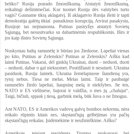
beliko? Rusija prarado žmoniškumą. Atstatyti žmoniškumą,
reikalingi dešimtmečiai. Kur tuomet Rusija dės valstybės turto
vagis? Gauname tikrą aklagatvį. Iš aklagatvio Rusija išeiti ir tapti
demokratija galėtų tiktai panaikinus korupciją. Atvirai pasakysiu,
Rusijoje tas neįmanoma. Putinas pasiryžęs atstatyti Sovietų
Sąjungą, bet nesusitvarko su dabartinėmis respublikomis. Iširs ir
jos kaip išniro Sovietų Sąjunga.
Nuskyniau baltą ramunėlę ir būriau jos žieduose. Lapeliai vienas
po kito, Putinas ar Zelenskis? Putinas ar Zelenskis? Aišku kad
laimi Putinas. Vakarai, dėl ginklų Ukrainai, duoti – neduoti, duoti
– neduoti, dabar o gal niekuomet. Posėdžiauti ir nesutarti. Ukraina
pasiduok, Rusija laimėk. Ukraina žemėlapiuose šiandieną yra,
rytoj nebus. Tiesa ne melas. Melas laimi. Taip ir pasibaigė
ramunėlės žiedo lapeliai, liaupsinę melą ir niekšybes. Jie ten,
NATO ir ES viršūnėse, bajorai ir valdžia, o mes jų „chalujai“.
Taigi, bičiuli, spjauk į tiesą, garbink melą, būk šuva o ne žmogus.
Ant NATO, ES ir Amerikos vadovų galvų bombos nekrenta, nėra
reikalo rūpintis kitais nes, skęstančiųjų gelbėjimas yra pačių
skęstančiųjų reikalas. Įsidėmėkime ir neužmirškime. Aišku?
Amerikoje, teisiant prezidentą Trumpą, prokurorai bei