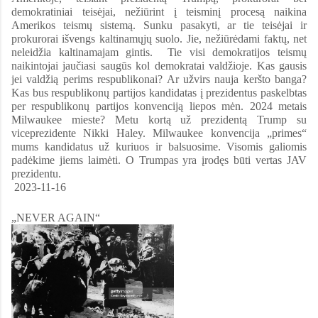
demokratiniai teisėjai, nežiūrint į teisminį procesą naikina
Amerikos teismų sistemą. Sunku pasakyti, ar tie teisėjai ir
prokurorai išvengs kaltinamųjų suolo. Jie, nežiūrėdami faktų, net
neleidžia kaltinamajam gintis. Tie visi demokratijos teismų
naikintojai jaučiasi saugūs kol demokratai valdžioje. Kas gausis
jei valdžią perims respublikonai? Ar užvirs nauja keršto banga?
Kas bus respublikonų partijos kandidatas į prezidentus paskelbtas
per respublikonų partijos konvenciją liepos mėn. 2024 metais
Milwaukee mieste? Metu kortą už prezidentą Trump su
viceprezidente Nikki Haley. Milwaukee konvencija „primes“
mums kandidatus už kuriuos ir balsuosime. Visomis galiomis
padėkime jiems laimėti. O Trumpas yra įrodęs būti vertas JAV
prezidentu.
2023-11-16
„NEVER AGAIN“