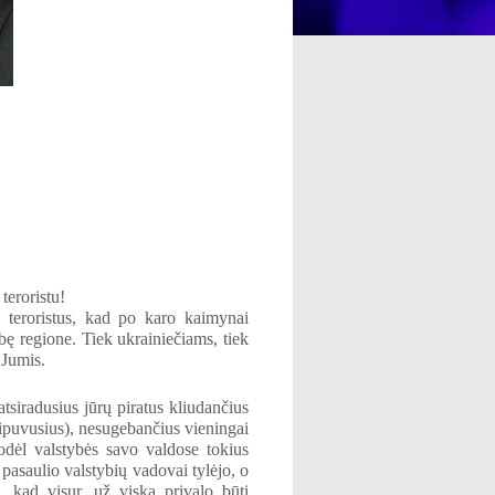
teroristu!
s teroristus, kad po karo kaimynai
mybę regione. Tiek ukrainiečiams, tiek
Jumis.
atsiradusius jūrų piratus kliudančius
pipuvusius), nesugebančius vieningai
dėl valstybės savo valdose tokius
pasaulio valstybių vadovai tylėjo, o
 kad visur, už viską privalo būti