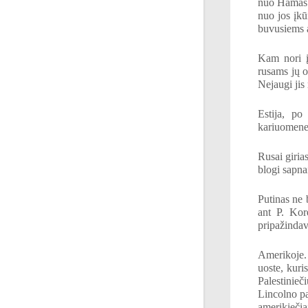
nuo Hamas t
nuo jos įkū
buvusiems 
Kam nori įt
rusams jų o
Nejaugi jis
Estija, po
kariuomenei
Rusai giria
blogi sapnai
Putinas ne 
ant P. Kor
pripažindav
Amerikoje.
uoste, kuri
Palestinieč
Lincolno pa
amerikiečia