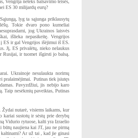
rus, Vengrija neteks balsavimo teisės,
nei ES 30 milijardų eurų?
Sąjungą, lyg ta sąjunga priklausytų
 lėšų. Tokie dvaro pono kumeliai
nesuprasdami, jog Ukrainos laisvės
ai, išlieka nepasikeitę. Vengrijos
 ES ir gal Vengrijos išėjimui iš ES.
s. Jį, ES privalėtų, nieko nelaukus
 Rusijai, ir tuomet išgirsti jo balsą.
arai. Ukrainoje nesulaukta norimų
 pralaimėjimai. Putinas tiek įsiutęs
damas. Pavyzdžiui, jis nebijo karo
ją. Taip nesėkmių paveiktas, Putinas
 Žydai nutarė, visiems laikams, kur
o kariai sustotų ir sėstų prie derybų
mą Vidurio rytuose, kalti yra Izraelio
ai būtų naujiena kai JT, jau ne pirmą
altinami? Ar už tai , kad jie ginasi