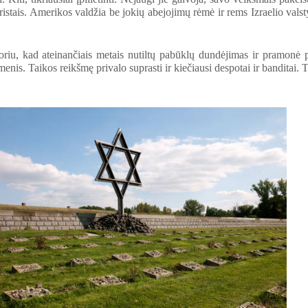
istais. Amerikos valdžia be jokių abejojimų rėmė ir rems Izraelio valst
s.
oriu, kad ateinančiais metais nutiltų pabūklų dundėjimas ir pramonė
menis. Taikos reikšmę privalo suprasti ir kiečiausi despotai ir banditai. 