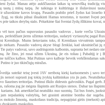
ieni žydai. Manau atėjo aukščiausias laikas tą senovišką tradiciją vis
dų tautą į mūsų tarpą. Jie taikinga ir kultūringa ir išsilavinusi ta
r užuoskime kavos kvapą. Pasaulis prabilo prieš žydus kai Izraelio 
 žygį, su tikslu pilnai išnaikinti Hamas teroristus, ir tuomet švęsti p
 prie taikos derybų stalo. Pritarkime šiai šventai žydų išlikimo kovai, nes
 vėl tuos pačius supuvusius pasaulio vadovus , kurie verčia Ukrainą 
us, perleidžiant jiems užimtas teritorijas, sudaryti vyriausybę pagal Ru
mi Kremliuje. Mums lietuviams toks, iš Kremliaus virvutėmis tampom
jo niekam. Pasaulio vadovų akyse blogi ženklai, kad ukrainiečiai jų 
. Tie patys vadovai, savo audringomis kalbomis, supranta bet nedaro nie
ną. Jie žino, jei rusai užims Ukrainą, jie eis toliau į Pabaltijį ir į 
ne tuščios kalbos. Mat Putinas savo kalboje beveik verkšlendamas sakė
utino ir juo tikinčiųjų miražas.
vedija suteikė teisę įvesti JAV neribotą kiekį kariuomenės į savo terit
 jis nenori suprasti jog tokių įvykių kaltininkas yra jis pats. Neatsili
avo šiaurines teritorijas. Putinui iškilo didesnis galvosūkis. Pagal gerb
s, rašoma jog jie mėgsta šlapintis ant Rusijos sienos. Dabar tas šlapint
 kariams. Juk amerikiečiai neatsiliks nuo suomių. Tai bus fonės, juoks
 jam nepalankių valstybių, bet grasinti atomine bomba dar sugeba
jos mokslo žmonių, maskoliaus tradicija, nepagrįstai girtis (meluoti) 
u dvokiantis maskolius.