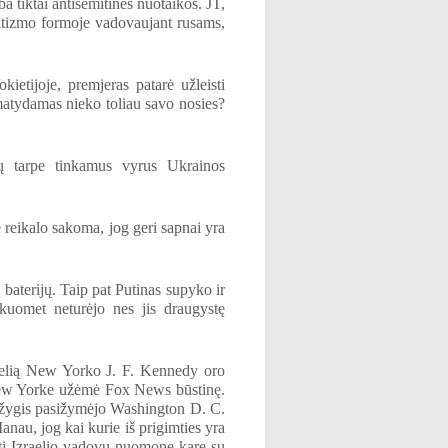
a tiktai antisemitinės nuotaikos. JT,
mitizmo formoje vadovaujant rusams,
kietijoje, premjeras patarė užleisti
ematydamas nieko toliau savo nosies?
ių tarpe tinkamus vyrus Ukrainos
 reikalo sakoma, jog geri sapnai yra
baterijų. Taip pat Putinas supyko ir
kuomet neturėjo nes jis draugystę
kelią New Yorko J. F. Kennedy oro
at New Yorke užėmė Fox News būstinę.
jų žygis pasižymėjo Washington D. C.
anau, jog kai kurie iš prigimties yra
eisti Izraelio vadovų nuomonę kare su