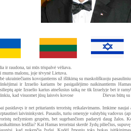
ia ir raudona, tai mūs trispalvė vėliava.
ti mums malonu, joje tėvynė Lietuva.
rbė ukrainiečiams kovojantiems už išlikimą su maskoliškuoju pasauliniu 
linkėjimai ir Izraelio kariams be pasigailėjimo naikinantiems Hama
silieptų apie Izraelio karius atnešusius taiką ne tik Izraelyje bet ir ra
ms linkiu, kad visuomet jūsų laisvės kovose Dievas būtų su 
bai pasidavęs ir net pritariantis teroristų reikalavimams. Imkime naujai 
arptautinei laivininkystei. Pasaulis, turiu omenyje valstybių vadovus (a
eroristų nežymiom grupėm, bet sugebančiom padaryti daug žalos. Ko
usikaltimus leidžia? Kai Hamas teroristai skerdė žydų piliečius, supuvę 
augėsi, kad nukenčia žydai. Kodėl žmonių toks bukas įsitikinimas,