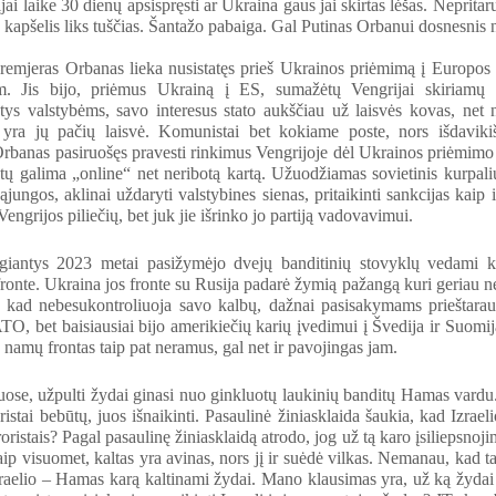
jai laike 30 dienų apsispręsti ar Ukraina gaus jai skirtas lėšas. Neprita
s kapšelis liks tuščias. Šantažo pabaiga. Gal Putinas Orbanui dosnesnis 
remjeras Orbanas lieka nusistatęs prieš Ukrainos priėmimą į Europos 
. Jis bijo, priėmus Ukrainą į ES, sumažėtų Vengrijai skiriamų
tys valstybėms, savo interesus stato aukščiau už laisvės kovas, net 
yra jų pačių laisvė. Komunistai bet kokiame poste, nors išdavikišk
rbanas pasiruošęs pravesti rinkimus Vengrijoje dėl Ukrainos priėmimo į
tų galima „online“ net neribotą kartą. Užuodžiamas sovietinis kurpaliu
ąjungos, aklinai uždaryti valstybines sienas, pritaikinti sankcijas kaip ir
engrijos piliečių, bet juk jie išrinko jo partiją vadovavimui.
igiantys 2023 metai pasižymėjo dvejų banditinių stovyklų vedami k
ronte. Ukraina jos fronte su Rusija padarė žymią pažangą kuri geriau nei
, kad nebesukontroliuoja savo kalbų, dažnai pasisakymams prieštarau
TO, bet baisiausiai bijo amerikiečių karių įvedimui į Švedija ir Suomi
o namų frontas taip pat neramus, gal net ir pavojingas jam.
uose, užpulti žydai ginasi nuo ginkluotų laukinių banditų Hamas vardu.
istai bebūtų, juos išnaikinti. Pasaulinė žiniasklaida šaukia, kad Izraeli
roristais? Pagal pasaulinę žiniasklaidą atrodo, jog už tą karo įsiliepsnoji
Kaip visuomet, kaltas yra avinas, nors jį ir suėdė vilkas. Nemanau, kad t
zraelio – Hamas karą kaltinami žydai. Mano klausimas yra, už ką žydai k