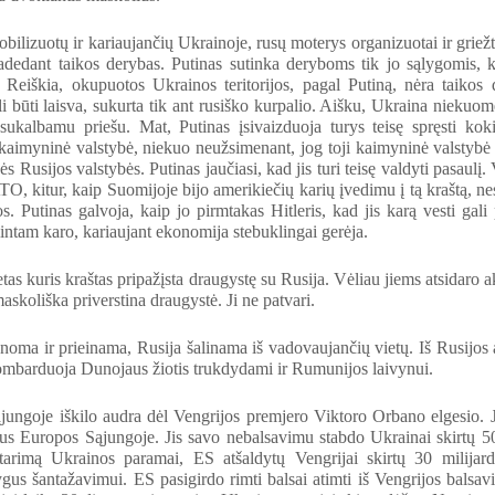
obilizuotų ir kariaujančių Ukrainoje, rusų moterys organizuotai ir griežt
adedant taikos derybas. Putinas sutinka deryboms tik jo sąlygomis, k
 Reiškia, okupuotos Ukrainos teritorijos, pagal Putiną, nėra taikos 
i būti laisva, sukurta tik ant rusiško kurpalio. Aišku, Ukraina niekuome
esukalbamu priešu. Mat, Putinas įsivaizduoja turys teisę spręsti kok
 kaimyninė valstybė, niekuo neužsimenant, jog toji kaimyninė valstybė tu
s Rusijos valstybės. Putinas jaučiasi, kad jis turi teisę valdyti pasaulį.
O, kitur, kaip Suomijoje bijo amerikiečių karių įvedimu į tą kraštą, nes
os. Putinas galvoja, kaip jo pirmtakas Hitleris, kad jis karą vesti gali 
lintam karo, kariaujant ekonomija stebuklingai gerėja.
etas kuris kraštas pripažįsta draugystę su Rusija. Vėliau jiems atsidaro a
askoliška priverstina draugystė. Ji ne patvari.
noma ir prieinama, Rusija šalinama iš vadovaujančių vietų. Iš Rusijos 
ombarduoja Dunojaus žiotis trukdydami ir Rumunijos laivynui.
ungoje iškilo audra dėl Vengrijos premjero Viktoro Orbano elgesio. Jo
s Europos Sąjungoje. Jis savo nebalsavimu stabdo Ukrainai skirtų 50 
tarimą Ukrainos paramai, ES atšaldytų Vengrijai skirtų 30 milija
gus šantažavimui. ES pasigirdo rimti balsai atimti iš Vengrijos balsavim