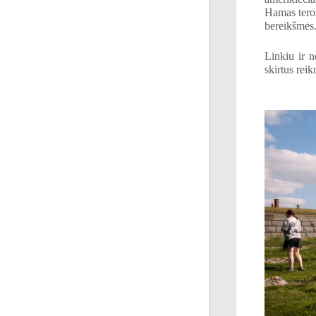
Hamas teror
bereikšmė
Linkiu ir n
skirtus reik