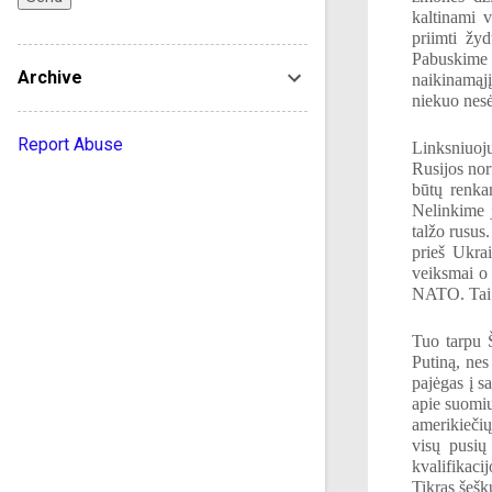
kaltinami v
priimti žy
Pabuskime i
Archive
naikinamąjį
niekuo nesės
Report Abuse
Linksniuoju
Rusijos nor
būtų renka
Nelinkime 
talžo rusus
prieš Ukrai
veiksmai o 
NATO. Tai P
Tuo tarpu Š
Putiną, nes
pajėgas į s
apie suomiu
amerikiečių
visų pusių
kvalifikaci
Tikras šešk