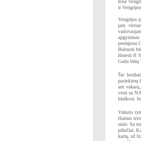
teisė Vengri
ir Vengrijo
Vengrijos p
jam vienam
vadovaujan
apgynimas 
premjeras O
Balsuoti bū
išmesti iš S
Gaila būtų V
Šie besiba
pasiekimų f
ant vakarų
vesti su NA
blaškosi. J
Vidurio ryt
Hamas teror
stalo. Su te
piliečiai. 
kartą, už I