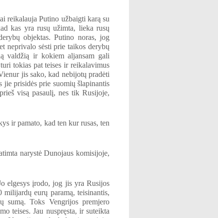
ai reikalauja Putino užbaigti karą su
ad kas yra rusų užimta, lieka rusų
derybų objektas. Putino noras, jog
t neprivalo sėsti prie taikos derybų
ią valdžią ir kokiem aljansam gali
ri tokias pat teises ir reikalavimus
 Vienur jis sako, kad nebijotų pradėti
 jie prisidės prie suomių šlapinantis
prieš visą pasaulį, nes tik Rusijoje,
kys ir pamato, kad ten kur rusas, ten
atimta narystė Dunojaus komisijoje,
 elgesys įrodo, jog jis yra Rusijos
milijardų eurų paramą, teisinantis,
rdų sumą. Toks Vengrijos premjero
o teises. Jau nuspręsta, ir suteikta