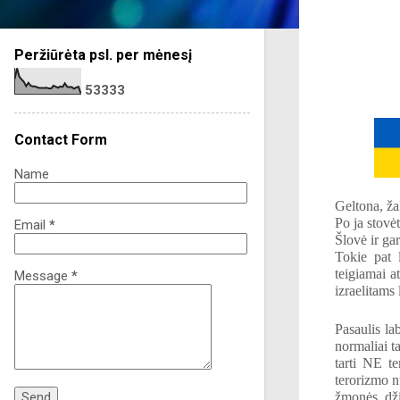
Peržiūrėta psl. per mėnesį
5
3
3
3
3
Contact Form
Name
Geltona, žal
Po ja stovė
Email
*
Šlovė ir ga
Tokie pat 
teigiamai at
Message
*
izraelita
Pasaulis la
normaliai t
tarti NE t
terorizmo n
žmonės dži