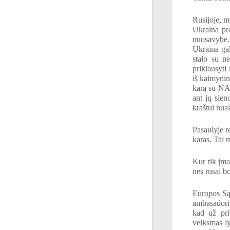
Rusijoje, m
Ukraina pr
nuosavybe.
Ukraina gal
stalo su n
priklausyti
iš kaimyninė
karą su NAT
ant jų sien
kraštui nua
Pasaulyje r
karas. Tai m
Kur tik įma
nes rusai b
Europos Sąj
ambasadoriu
kad už pri
veiksmas ly