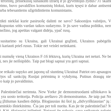
eroristų, prisiekusių sunaikinti Izraelį ir jo gyventojus žydus? JT skamb
rimo, buvo pavaldžios komunistų blokui, kuris tęsęsi ir dabar antise
arba tebesantiems užgrūdintiems komunistams.
ikti niekšai kurie pasiruošę dalinti ne savo? Saksonijos valstijos, Vo
kupuotas sritis vardan taikos sudarymo. Ir jis save vadina politiku, n
 nežino, jog apetitas valgant didėja, ypač rusų.
 susitarimo su Ukraina, gali Ukrainai grąžinti, Ukrainos pabėgėl
 kariauti prieš rusus. Tokie net veislei netinkami.
si numušę vieną Ukrainos F-16 lėktuvą, kurių Ukraina net neturi. Ne be
, nes jie neišsipildo. Taip pat blogi sapnai yra geri sapnai.
be reikalo supyko ant japonų už siuntimą Ukrainai Patriot oro apsaugos 
ėjos už sankcijų Rusijai priėmimą ir vykdymą. Putinas draugų nie
o kaip jo pavaldinius.
 Palestiniečiai nerimsta. New Yorke jie demonstruodami užblokavo 
s yra uosto teritorija. Policija areštavo 26 demonstrantus. Jie taip p
ių įžūlumas kasdien didėja. Blogiausias iki šiol jų „didvyriškiausias“ 
minklo išniekinimu. Čia jau per toli nueita. Kas jie tie palestiniečiai? M
i. Kiti, tikriausiai įpilietinti. Nejaugi jie galvoja, savo veiksmais pak