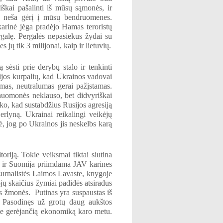
iškai pašalinti iš mūsų sąmonės, ir
uta neša gėrį į mūsų bendruomenes.
karinė jėga pradėjo Hamas teroristų
ergalę. Pergalės nepasiekus žydai su
 jų tik 3 milijonai, kaip ir lietuvių.
sėsti prie derybų stalo ir tenkinti
sijos kurpalių, kad Ukrainos vadovai
as, neutralumas gerai pažįstamas.
nuomonės neklauso, bet didvyriškai
ko, kad sustabdžius Rusijos agresiją
Berlyną. Ukrainai reikalingi veikėjų
, jog po Ukrainos jis neskelbs karą
oriją. Tokie veiksmai tiktai siutina
eka ir Suomija priimdama JAV karines
. žurnalistės Laimos Lavaste, knygoje
ojų skaičius žymiai padidės atsiradus
is žmonės. Putinas yra suspaustas iš
. Pasodinęs už grotų daug aukštos
apie gerėjančią ekonomiką karo metu.