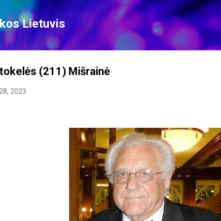
Skip to main content
kos Lietuvis
tokelės (211) Mišrainė
28, 2023