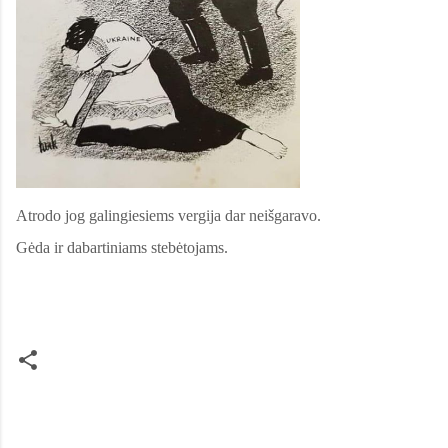
Atrodo jog galingiesiems vergija dar neišgaravo.
Gėda ir dabartiniams stebėtojams.
C
o