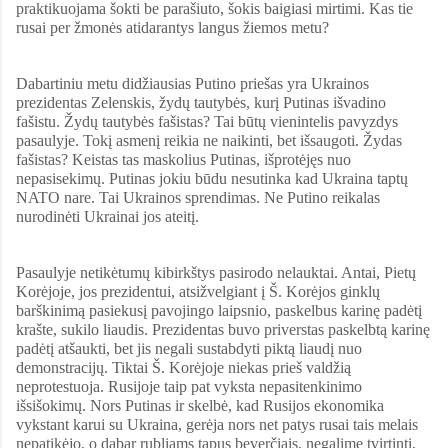
praktikuojama šokti be parašiuto, šokis baigiasi mirtimi. Kas tie
rusai per žmonės atidarantys langus žiemos metu?
Dabartiniu metu didžiausias Putino priešas yra Ukrainos
prezidentas Zelenskis, žydų tautybės, kurį Putinas išvadino
fašistu. Žydų tautybės fašistas? Tai būtų vienintelis pavyzdys
pasaulyje. Tokį asmenį reikia ne naikinti, bet išsaugoti. Žydas
fašistas? Keistas tas maskolius Putinas, išprotėjęs nuo
nepasisekimų. Putinas jokiu būdu nesutinka kad Ukraina taptų
NATO nare. Tai Ukrainos sprendimas. Ne Putino reikalas
nurodinėti Ukrainai jos ateitį.
Pasaulyje netikėtumų kibirkštys pasirodo nelauktai. Antai, Pietų
Korėjoje, jos prezidentui, atsižvelgiant į Š. Korėjos ginklų
barškinimą pasiekusį pavojingo laipsnio, paskelbus karinę padėtį
krašte, sukilo liaudis. Prezidentas buvo priverstas paskelbtą karinę
padėtį atšaukti, bet jis negali sustabdyti piktą liaudį nuo
demonstracijų. Tiktai Š. Korėjoje niekas prieš valdžią
neprotestuoja. Rusijoje taip pat vyksta nepasitenkinimo
išsišokimų. Nors Putinas ir skelbė, kad Rusijos ekonomika
vykstant karui su Ukraina, gerėja nors net patys rusai tais melais
nepatikėjo, o dabar rubliams tapus beverčiais, negalime tvirtinti,