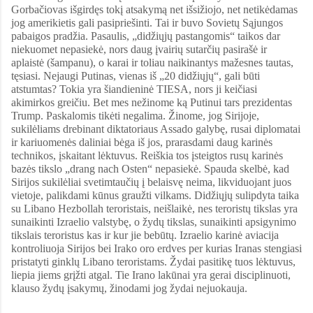
Gorbačiovas išgirdęs tokį atsakymą net išsižiojo, net netikėdamas
jog amerikietis gali pasipriešinti. Tai ir buvo Sovietų Sąjungos
pabaigos pradžia. Pasaulis, „didžiųjų pastangomis“ taikos dar
niekuomet nepasiekė, nors daug įvairių sutarčių pasirašė ir
aplaistė (šampanu), o karai ir toliau naikinantys mažesnes tautas,
tęsiasi. Nejaugi Putinas, vienas iš „20 didžiųjų“, gali būti
atstumtas? Tokia yra šiandieninė TIESA, nors ji keičiasi
akimirkos greičiu. Bet mes nežinome ką Putinui tars prezidentas
Trump. Paskalomis tikėti negalima. Žinome, jog Sirijoje,
sukilėliams drebinant diktatoriaus Assado galybę, rusai diplomatai
ir kariuomenės daliniai bėga iš jos, prarasdami daug karinės
technikos, įskaitant lėktuvus. Reiškia tos įsteigtos rusų karinės
bazės tikslo „drang nach Osten“ nepasiekė. Spauda skelbė, kad
Sirijos sukilėliai svetimtaučių į belaisvę neima, likviduojant juos
vietoje, palikdami kūnus graužti vilkams. Didžiųjų sulipdyta taika
su Libano Hezbollah teroristais, neišlaikė, nes teroristų tikslas yra
sunaikinti Izraelio valstybę, o žydų tikslas, sunaikinti apsigynimo
tikslais teroristus kas ir kur jie bebūtų. Izraelio karinė aviacija
kontroliuoja Sirijos bei Irako oro erdves per kurias Iranas stengiasi
pristatyti ginklų Libano teroristams. Žydai pasitikę tuos lėktuvus,
liepia jiems grįžti atgal. Tie Irano lakūnai yra gerai disciplinuoti,
klauso žydų įsakymų, žinodami jog žydai nejuokauja.