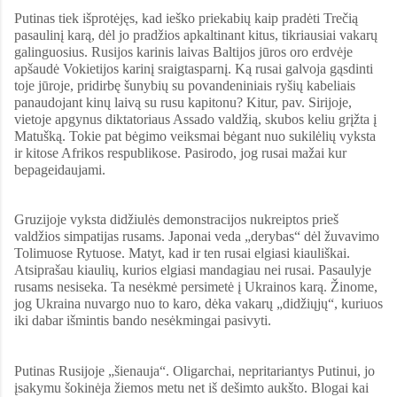
Putinas tiek išprotėjęs, kad ieško priekabių kaip pradėti Trečią
pasaulinį karą, dėl jo pradžios apkaltinant kitus, tikriausiai vakarų
galinguosius. Rusijos karinis laivas Baltijos jūros oro erdvėje
apšaudė Vokietijos karinį sraigtasparnį. Ką rusai galvoja gąsdinti
toje jūroje, pridirbę šunybių su povandeniniais ryšių kabeliais
panaudojant kinų laivą su rusu kapitonu? Kitur, pav. Sirijoje,
vietoje apgynus diktatoriaus Assado valdžią, skubos keliu grįžta į
Matušką. Tokie pat bėgimo veiksmai bėgant nuo sukilėlių vyksta
ir kitose Afrikos respublikose. Pasirodo, jog rusai mažai kur
bepageidaujami.
Gruzijoje vyksta didžiulės demonstracijos nukreiptos prieš
valdžios simpatijas rusams. Japonai veda „derybas“ dėl žuvavimo
Tolimuose Rytuose. Matyt, kad ir ten rusai elgiasi kiauliškai.
Atsiprašau kiaulių, kurios elgiasi mandagiau nei rusai. Pasaulyje
rusams nesiseka. Ta nesėkmė persimetė į Ukrainos karą. Žinome,
jog Ukraina nuvargo nuo to karo, dėka vakarų „didžiųjų“, kuriuos
iki dabar išmintis bando nesėkmingai pasivyti.
Putinas Rusijoje „šienauja“. Oligarchai, nepritariantys Putinui, jo
įsakymu šokinėja žiemos metu net iš dešimto aukšto. Blogai kai