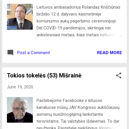
Lietuvių Bendruomenė yra ne politinė
Lietuvos ambasadorius Rolandas Kriščiūnas
organizacija ir nėra susijusi su kandidatų
birželio 12 d. dalyvavo kasmetinėje
kėlimu ar palaikymu, tačiau skatina
komunizmo aukų pagerbimo ceremonijoje.
pilietiškumą ir įsitraukimą į Lietuvai aktualių
Dėl COVID-19 pandemijos, skirtingai nei
klausimų sprendimą. Siekiant supažindinti su
ankstesniais metais, šiais metais nebuvo
Pasaulio lietuvių vienmandatės rinkimų
surengtas bendras susitikimas su vainikų
apygardos kandidatų rinkiminėmis
padėjimu prie paminklo komunizmo aukoms
nuostatomis, birželio 20 d. JAV LB surengė
READ MORE
Post a Comment
atminti. Komunizmo aukų memorialinio
virtualų susitikimą su šios apygardos
fondas surengė virtualią ceremoniją, kurios
kandidatais į LR Seimą Aušrine Armonait...
metu buvo pagerbtos komunizmo aukos
Tokios tokelės (53) Mišrainė
visame pasaulyje. Rolandas Kriščiūnas savo
pasisakymo metu padėkojo Komunizmo
June 19, 2020
aukų memorialinio fondo vadovybei už jų
atliekamą svarbią misiją skleidžiant žinią ir
Pastebėjome Facebooke ir kituose
supažindinant žmones apie totalitarinių
kanaluose mūsų JAV Kongreso aukščiausių
komunistinių režimų vykdytus ir vykdomus
asmenų nusižmogėjimą lankstantis
nusikaltimus žmonijai. Šių metų Truman-
teroristams. Tai valstybės išdavimas. To dar
Reagan laisvės medalis buvo skirtas Kubos
neužtenka. Pastebėję niekšingus Virginijos