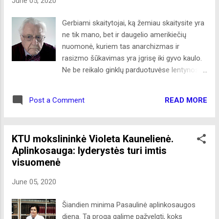
June 05, 2020
Informaciniame centre tėvai galės sužinoti
apie ligą, gydymo eigą, gydymo galimybes
Gerbiami skaitytojai, ką žemiau skaitysite yra
užsienyje. „Šeimos namai“ suteiks šeimoms
ne tik mano, bet ir daugelio amerikiečių
galimybę praleisti daugiau laiko kartu , tokių
nuomonė, kuriem tas anarchizmas ir
namų praktika sėkmingai pasitvirtino visame
rasizmo šūkavimas yra įgrisę iki gyvo kaulo.
pasaulyje: Ronald McDonald’s House veikia
Ne be reikalo ginklų parduotuvėse lentynos
58 šalyse, Family House – JAV, Sick
tuštėja. Rasizmas Amerikoje neišnykęs. Tą
Children's Trust - Didžiojoje Britanijoje. Prie
aiškiai matome Minneapolis mieste
šio ,,Mamų unijos" projekto prisideda ir
READ MORE
Post a Comment
sukeltomis riaušėmis, po vieno balto
Čikagos lietuvių Rotary klubas – rotariečiai
policininko įtarimu nužudymu juodaodžio
skyrė 70,000 dolerių paliatyvios slaugos pa...
piliečio. Apkaltinti keturi prievartą naudoję
KTU mokslininkė Violeta Kaunelienė.
policininkai. Tas rasizmas, demonstracijų
Aplinkosauga: lyderystės turi imtis
vardu, reiškiasi laukinėje formoje –
visuomenė
plėšikavimu ir turto naikinimu. Policija
nesiunčiama riaušių sustabdymui, mat
June 05, 2020
policininkai nuo riaušininkų gali nukentėti,
sako Minneapolis policijos viršininkas, pats
Šiandien minima Pasaulinė aplinkosaugos
būdamas juodaodis. Pasitraukė ir National
diena. Ta proga galime pažvelgti, koks