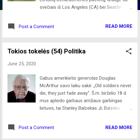
svečiais iš Los Angeles (CA) bei Seattle
(WA) paminėjo Gedulo ir Vilties Dieną, kuri
įprasmina ir tuo pačiu – neleidžia mūsų
READ MORE
Post a Comment
jaunąjai kartai pamiršti apie sovietų okupantų
vykdytus trėmimus pokario laikotarpiu. 1941
metų birželio 14-ąją pradėti masiniai lietuvių
Tokios tokelės (54) Politika
areštai ir trėmimai į Sovietų Sąjungos gilumą,
Sibirą. Lietuvos gyventojų genocido ir
June 25, 2020
rezistencijos tyrimo centro duomenimis, per
pirmąją okupaciją sovietai ištrėmė, nužudė,
Gabus amerikietis generolas Douglas
įkalino apie 23 tūkst. šalies gyventojų. Iš viso
McArthur savo laiku sakė: „Old soldiers never
iki 1953 metų iš Lietuvos ištremta apie 130
die, they just fade away“. Š.m. birželio 18 d.
tūkst. žmonių, dar apie 156 tūkst. lietuvių
mus apleido garbaus amžiaus garbingas
buvo įkalinta. Gyvename tikrai nelengvu ir
lietuvis, tai Stanley Balzekas Jr, Balzeko
įtampos kupinu laiku: daugelio iš mūsų
Lietuvos Kultūros Muziejaus įkūrėjas. Stanley
vasaros kelionių planus, kaip, beje, ir
Jr, nors ir Amerikoje gimęs, buvo atsidavęs
Portland’o Lietuvių Bendruomenėje
READ MORE
Post a Comment
lietuvis, kuris neturėjo sau lygių, mažai
organizuojamų renginių grafiką, pakoregavo
kalbėjo, užtat daug dirbo. Jo palikimas