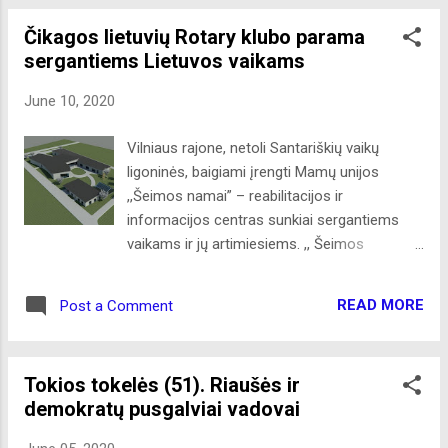
pusgalvių demokratų gubernatorių, pildo tą...
nusilenkdama niekšams. Juk ji galėjo tokį
Čikagos lietuvių Rotary klubo parama
vaidmenį atlikti ir krizės pradžioje, laižydama
sergantiems Lietuvos vaikams
juodus užpakalius, kai buvo išpirktas visas
toiletinis popierius. Tokiam kilniam darbui net
June 10, 2020
„antsnukis“ nereikalingas. Visiškai sukvailiojo
moterėlė. Kita moterėlė, tiek nusižemino, kad
Vilniaus rajone, netoli Santariškių vaikų
bučiavo ar laižė, iš eilės jai pakištus
ligoninės, baigiami įrengti Mamų unijos
juodaodžių batus. Tokio dviejų moteriškių
,,Šeimos namai” – reabilitacijos ir
nužmogėjimo Amerika nebuvo mačiusi ir
informacijos centras sunkiai sergantiems
pergyvenusi. Tai tautos skaldymas, nes joms
vaikams ir jų artimiesiems. ,, Šeimos
nepatinka JAV prezidentas. Demokratai viliasi
namuose“ bus įrengta 11 gyvenamųjų
tokiais veiksmais, matant pralaimėjimą,
kambarių, pritaikytų specialiai sergančių vaikų
išsilaikyti valdžioje. Jų pralaimėjimas lapkričio
READ MORE
Post a Comment
priežiūrai ir jų šeimų poreikiams. Centre bus
mėn. privalo būti užtikrintas. Amerikos
teikiama socialinė ir psichologinė pagalba ne
negero...
tik sergantiems vaikams, bet ir jų
Tokios tokelės (51). Riaušės ir
artimiesiems. Po tuo pačiu stogu įsikurs
demokratų pusgalviai vadovai
reabilitacijos ir sporto centras, meno
terapijos ir žaidimų kambarys.