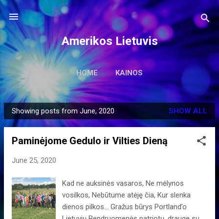
Skip to main content
Amerikos Lietuvis
HOME
KAINOS
Showing posts from June, 2020
SHOW ALL
P
o
Paminėjome Gedulo ir Vilties Dieną
s
t
June 25, 2020
s
Kad ne auksinės vasaros, Ne mėlynos
vosilkos, Nebūtume atėję čia, Kur slenka
dienos pilkos… Gražus būrys Portland’o
Lietuvių Bendruomenės patriotų, drauge su