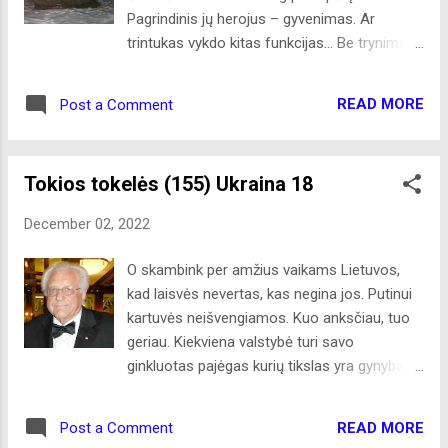
Pagrindinis jų herojus – gyvenimas. Ar
trintukas vykdo kitas funkcijas... Be trynimo...
Per purų gruodžio sniegą brenda žmonės.
Taip brenda ir per gyvenimą. Neieškokime
READ MORE
Post a Comment
saldžiakalbių širdyse tiesos. Jos ten nebūna...
Pakelėje rymo senolis ąžuolas. Jo šakas
slegia sunkus sniegas. Gyvenimą slegia
Tokios tokelės (155) Ukraina 18
negandos. Nuskambėjo bažnyčios varpai.
Sujaudina širdį... Sniege matau mažas
December 02, 2022
pėdutes. Nubėgo... Baltas angelas per
gruodžio baltą patalą. Žmogus labai
O skambink per amžius vaikams Lietuvos,
atsparus, bet ir jo atsargų resursai senka...
kad laisvės nevertas, kas negina jos. Putinui
Po medį šokinėja gražuolis kėkštas.
kartuvės neišvengiamos. Kuo anksčiau, tuo
Spalvingas jo garderobas. Tik... Ar gyvenimas
geriau. Kiekviena valstybė turi savo
irgi toks spalvotas? Beržo šakos pasipuošė
ginkluotas pajėgas kurių tikslas yra gynyba.
varvekliais. Iškęsti reikia daug sunkumų ir
Neteko niekuomet girdėti apie valstybės
sumaišties. Sklaidome istorijos metraščius.
ginkluotas pajėgas ruošiamas puolimui. Bet
Latvijos pasienyje rymo Suvainiškis. Kažkada
READ MORE
Post a Comment
tą įrodė Rusija, neturėdama puolimui