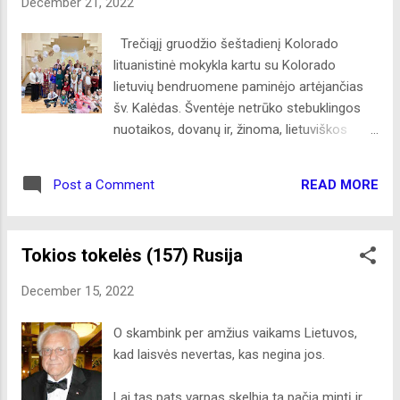
December 21, 2022
infliaciją, trūkstant dyzelino ir brangstant
kainoms. Daugelis piliečių kalba vienaip, bet
Trečiąjį gruodžio šeštadienį Kolorado
balsuoja už demokratus. Tai
lituanistinė mokykla kartu su Kolorado
veidmainiškumas. Užklausti ką blogo padarė
lietuvių bendruomene paminėjo artėjančias
prezidentas Trump, atsako jog jo klaida yra,
šv. Kalėdas. Šventėje netrūko stebuklingos
kad jis atstovauja turtingųjų partiją. Ai, „asilai,
nuotaikos, dovanų ir, žinoma, lietuviškos
asilai“, nesusigaudo, kad be turtingųjų jie liktų
dvasios. Vaikai tėveliams ir svečiams parodė
bedarbiai ir gyventų skurde. Juk turtingieji
spektakliuką „Atbėga elnias devyniaragis“,
savo sugebėjimais laiko Ameriką pasisekimo
READ MORE
Post a Comment
Kolorado tautinių šokių grupė „Rūta“
ir aukšto pragyvenimo šalimi. Jie yra
linksmino lietuvių liaudies šokiais, o šventę
darbdaviai. Blogai? Demokratai naudojasi...
vainikavo Kalėdų Senelio vizitas, pradžiuginęs
Tokios tokelės (157) Rusija
ne tik vaikus, bet ir suaugusiuosius. Kalėdos
– metas ne tik puošti eglutes bei dalintis
December 15, 2022
dovanomis, bet ir sugrįžti ilgesnėms
dienoms. Senovės lietuvių mitologija
O skambink per amžius vaikams Lietuvos,
pasakoja, kad per vasaros saulėgrįžą elnias
kad laisvės nevertas, kas negina jos.
devyniaragis ant ragų išsineša saulę, o per
žiemos saulėgrįžą ją parneša atgal, todėl
Lai tas pats varpas skelbia tą pačią mintį ir