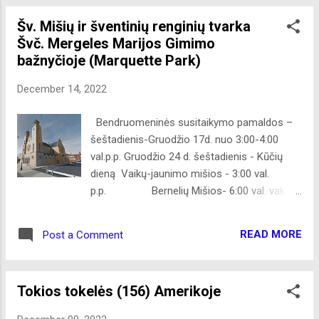
nepamirškite nurodyti savo vardo ir
Šv. Mišių ir šventinių renginių tvarka
šalies/miesto, kuriame gyvenate. Visi
Švč. Mergeles Marijos Gimimo
konkurso dalyvių pateikti duomenys
bažnyčioje (Marquette Park)
naudojami tik šio konkurso organizavimo
tikslais. Nugalėtoją visi kartu rinksime Globali
December 14, 2022
Lietuva - Global Lithuania Facebook
paskyroje, o skelbsime Trijų Karalių dieną. Su
Bendruomeninės susitaikymo pamaldos –
nugalėtojais susisieksime el. pašto adresais,
šeštadienis-Gruodžio 17d. nuo 3:00-4:00
iš kurių gausime eglučių nuotraukas.
val.p.p. Gruodžio 24 d. šeštadienis - Kūčių
Linkėdamas ramaus švenčių laukimo – URM
dieną Vaikų-jaunimo mišios - 3:00 val.
Globalios Lietuvos departamentas
p.p. Bernelių Mišios- 6:00 val. vakare
Kalėdų dienos Šv. Mišios-gruodžio 25 d.
sekmadienį 9:30 val. r. anglų k. ir 11:00 v. r.
READ MORE
Post a Comment
lietuvių k. Gruodžio 26d. – antra Kalėdų diena
-8:30 val. r. Naujųjų metų išvakarės gruodžio
31 d. šeštadienį - Šv. Mišios 4:00 val. vakare
Tokios tokelės (156) Amerikoje
Švč. Mergelė Marija, Dievo Gimdytoja -
Naujieji Metai-Šv. Mišios sausio 1 d ., 2023