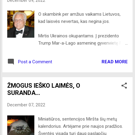
December 09, 2022
sekmadienis 9:30val.r. anglų k. -11:00 val. r.
liet. Kristaus apsireiškimas (Trys karaliai)
O skambink per amžius vaikams Lietuvos,
sausio 8d., sekmadienį Šv. Mišios 9:30 v. r.
kad laisvės nevertas, kas negina jos.
ir 11:00 v. r. Sausio 8d. sekmadienis-
12:30val.p.p pasisveikinimas su Naujaisiais
Mirtis Ukrainos okupantams. Į prezidento
2023 Metais “Champagne Brunch” Linksmų
Trump Mar-a-Lago asmeninę gyvenvietę FBI
Šv. Kalėdų ir Laimingų Nauj...
įsiveržimas neturėjo jokio pagrindo. Tai
Amerikos didžiausia gėda nebepasitikėti
READ MORE
Post a Comment
buvusiu jos prezidentu. Kaltinu Kongreso
„bobą“ ir jos padlaižius. Dabar, savo
sprendimu, patenkindami Kongreso norą
ŽMOGUS IEŠKO LAIMĖS, O
gauti prezidento Trump mokesčių mokėjimo
SURANDA...
formas, SCOTUS (Supreme Court of the
United States) suteikė leidimą kiekvieno
December 07, 2022
buvusio prezidento mokesčių formas U S
Kongreso malonei. Prasideda keršto reakcija.
Miniatiūros, sentencijos Miršta šių metų
Prezidentas Trump privalo pateikti U...
kalendorius. Artėjame prie naujos pradžios.
Šventės visada turi daug paslapčių.