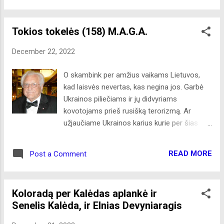
plačiai atmerktos akys, tai dar nereiškia, kad
viską mato. Laukė pergalės, o sulaukė
Tokios tokelės (158) M.A.G.A.
atpildo, kuris širdies nedžiugino. Dėl meilės
galėjo nusikraustyti, nors ir į pasaulio kraštą
December 22, 2022
ir iš ten nesugrįžti. Pirštinių raštai rankų
nešildo. Godumas užvėrė visus kelius į ateitį.
O skambink per amžius vaikams Lietuvos,
Žvakių šviesa šildo širdis, o ne sužvarbusias
kad laisvės nevertas, kas negina jos. Garbė
rankas. Kartais išminties pritrūksta net ir
Ukrainos piliečiams ir jų didvyriams
burtininkai. Vaismedžių neaugino, bet
kovotojams prieš rusišką terorizmą. Ar
prinokusius vaisius skynė pirmasis...
užjaučiame Ukrainos karius kurie per šias
Nuoširdžių pokalbių vėtros neišblaško,
šventes permirkę šals apkasuose, kovodami
speigai nesušaldo... Visi rašo savo gyvenimo
prieš rusišką teroristą, gindami ne tik
knygas. Tik jų turinys skirtingas. Raganos
READ MORE
Post a Comment
Ukrainos bet ir Europos laisvę? Ar
egzistuoja ne tik pasakose. Šias subtilybes
užjaučiame ukrainiečius piliečius ir vaikus be
geriausiai žino vyrai... Ir neklaužados ...
žaislų kurie šias šventes švęs tamsoje ir
Koloradą per Kalėdas aplankė ir
šaltyje būdami alkani? Daugelis nekenčia
Senelis Kalėda, ir Elnias Devyniaragis
demokratų, bet bijo Trump‘o valdžioje.
Nekenčia demokratų už begalinę kainų