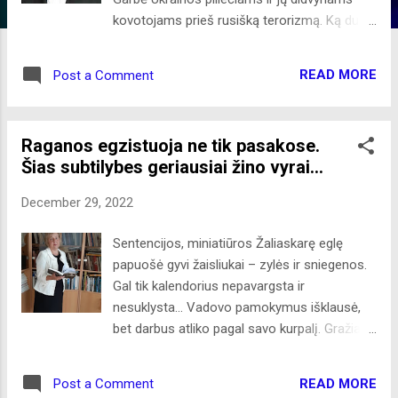
kovotojams prieš rusišką terorizmą. Ką duos
pasauliui ateinantieji Nauji Metai? Pasaulis
trokšta taikos. Nuo taikos troškimo iki jos
READ MORE
Post a Comment
pasiekimo, kelią pastoja Rusija. Rusija daug
kalba apie taiką, tautų nepriklausomumą, pati
savo žodžių nesilaikydama. Pagal Rusijos
Raganos egzistuoja ne tik pasakose.
supratimą, ji yra „išrinktoji“ tauta gelbėti kitas
Šias subtilybes geriausiai žino vyrai...
tautas iš kapitalistinės vergijos, o mes
suprantame būti pavergti vergijon. Kokie mes
December 29, 2022
buki. Nei viena pavergta tauta neturėjo noro
likti pavergtai Ru...
Sentencijos, miniatiūros Žaliaskarę eglę
papuošė gyvi žaisliukai – zylės ir sniegenos.
Gal tik kalendorius nepavargsta ir
nesuklysta... Vadovo pamokymus išklausė,
bet darbus atliko pagal savo kurpalį. Gražias
gėles myli moterys ir vyrai... Nei lietus, nei
sniegas neįveikia tikrosios meilės. Ežiuko
READ MORE
Post a Comment
spygliukai aštrūs, o širdis švelni. ... kas kad