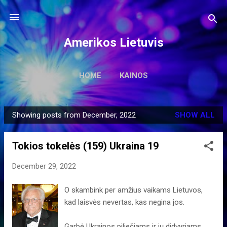
Skip to main content
Amerikos Lietuvis
HOME
KAINOS
Showing posts from December, 2022
SHOW ALL
P
o
Tokios tokelės (159) Ukraina 19
s
t
December 29, 2022
s
O skambink per amžius vaikams Lietuvos,
kad laisvės nevertas, kas negina jos.
Garbė Ukrainos piliečiams ir jų didvyriams