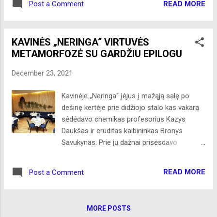
READ MORE
Post a Comment
pirmininkai Seimo narė Dalia Asanavičiūtė ir
Jonas Bružas. Pristatydamas posėdžio
klausimą komisijos pirmininkas Jonas
KAVINĖS „NERINGA“ VIRTUVĖS
Bružas sakė, kad šalies įvaizdis yra plati
METAMORFOZĖ SU GARDŽIU EPILOGU
tema ir į tai būtina pažvelgti per šalies ir
tautos istoriją, į kurią neatkreipus tinkamo
December 23, 2021
dėmesio gali būti nuvertinta mūsų tapatybė,
tautos ir valstybės išskirtinumas daugelio
Kavinėje „Neringa“ įėjus į mažąją salę po
kitų gražių ir progresivių šalių tarpe, tarp kurių
dešinę kertėje prie didžiojo stalo kas vakarą
yra Lietuva. Sveikintina Lietuvos pristatymo
sėdėdavo chemikas profesorius Kazys
užsienyje 2020-2030 m. strategija, kuria
Daukšas ir eruditas kalbininkas Bronys
siekiama teigiamai pristatyti Lietuvą ir jos
Savukynas. Prie jų dažnai prisėsdavo
tautą pasauliui ir iniciatyva ruošiant šalies
publicistas Domas Cesevičius, chirurgas
pareigūnus tai daryti nuosekliai. Ši strategija
Česlovas Kunevičius, fizikas Jonas
yra labai svarbi ir pasaulio lietuvių
READ MORE
Post a Comment
Batarūnas, kompozitoriai Benjaminas
bendruomenei, kadangi ši bendruomenė - tai
Gorbulskis, Bronius Kutavičius, Osvaldas
šimtai t...
Balakauskas, kino režisieriai Vytautas
MORE POSTS
Žalakevičius, Arūnas Žebriūnas, fotografas