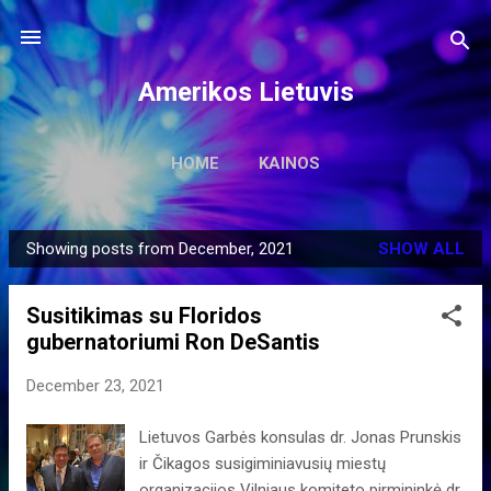
Skip to main content
Amerikos Lietuvis
HOME
KAINOS
Showing posts from December, 2021
SHOW ALL
P
o
Susitikimas su Floridos
s
gubernatoriumi Ron DeSantis
t
s
December 23, 2021
Lietuvos Garbės konsulas dr. Jonas Prunskis
ir Čikagos susigiminiavusių miestų
organizacijos Vilniaus komiteto pirmininkė dr.