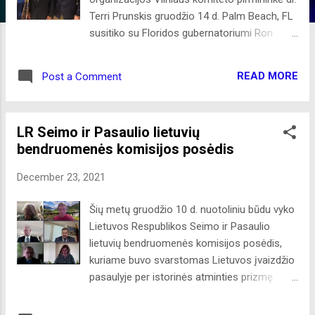
Terri Prunskis gruodžio 14 d. Palm Beach, FL
susitiko su Floridos gubernatoriumi Ron
DeSantis (nuotraukoje viduryje). Susitikimo
metu buvo kalbėta apie gana sėkmingą kovą
READ MORE
Post a Comment
su Covid-19 šioje valstijoje, kur nėra taikomi
griežtesni su pandemija susiję ribojimai. Taip
pat buvo diskutuojama įvairiais sveikatos
LR Seimo ir Pasaulio lietuvių
priežiūros klausimais, ypatingas dėmesys
bendruomenės komisijos posėdis
skirtas nelegalių opioidų vartojimo epidemijai
ir kovos su ja priemonėms. Tai buvo antras
December 23, 2021
gubernatoriaus susitikimas su Garbės
konsulu dr. Prunskiu - pirmasis vyko Aspen,
Šių metų gruodžio 10 d. nuotoliniu būdu vyko
CO praėjusių metų vasarą. LR Garbės
Lietuvos Respublikos Seimo ir Pasaulio
konsulato Aspene, CO informacija
lietuvių bendruomenės komisijos posėdis,
kuriame buvo svarstomas Lietuvos įvaizdžio
pasaulyje per istorinės atminties prizmę
klausimas. Posėdžiui pirmininkavo LR Seimo
ir Pasaulio lietuvių bendruomenės komisijos