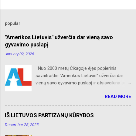
popular
"Amerikos Lietuvis" užverčia dar vieną savo
gyvavimo puslapį
January 02, 2026
Nuo 2000 metų Čikagoje ėjęs popierinis
savaitraštis "Amerikos Lietuvis" užverčia dar
vieną savo gyvavimo puslapį ir atsisveikina su
skaitytojais. Naujaisiais metais neliks internete
READ MORE
skelbtų AL naujienų apie Amerikos lietuvių
veiklą, Albino Hofmano apžvalgų, trumpų žinių
apie Čikagą bei jos priemiesčius. Dėkojame
IŠ LIETUVOS PARTIZANŲ KŪRYBOS
savo seniems ir neseniai prie AL
December 25, 2025
prisijungusiems skaitytojams. Ačiū už palaikymą
ir meilę lietuviškam žodžiui. Bronius Abrutis