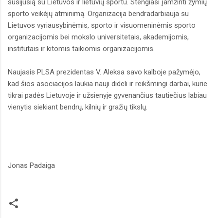
susijusią su Lietuvos ir lietuvių sportu. Stengiasi įamžinti žymių
sporto veikėjų atminimą. Organizacija bendradarbiauja su
Lietuvos vyriausybinėmis, sporto ir visuomeninėmis sporto
organizacijomis bei mokslo universitetais, akademijomis,
institutais ir kitomis taikiomis organizacijomis.
Naujasis PLSA prezidentas V. Aleksa savo kalboje pažymėjo,
kad šios asociacijos laukia nauji dideli ir reikšmingi darbai, kurie
tikrai padės Lietuvoje ir užsienyje gyvenančius tautiečius labiau
vienytis siekiant bendrų, kilnių ir gražių tikslų.
Jonas Padaiga