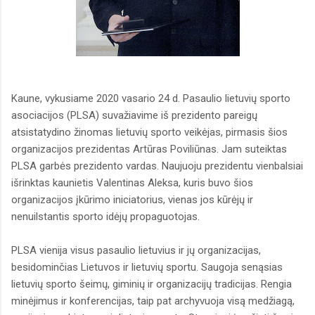
Kaune, vykusiame 2020 vasario 24 d. Pasaulio lietuvių sporto
asociacijos (PLSA) suvažiavime iš prezidento pareigų
atsistatydino žinomas lietuvių sporto veikėjas, pirmasis šios
organizacijos prezidentas Artūras Poviliūnas. Jam suteiktas
PLSA garbės prezidento vardas. Naujuoju prezidentu vienbalsiai
išrinktas kaunietis Valentinas Aleksa, kuris buvo šios
organizacijos įkūrimo iniciatorius, vienas jos kūrėjų ir
nenuilstantis sporto idėjų propaguotojas.
PLSA vienija visus pasaulio lietuvius ir jų organizacijas,
besidominčias Lietuvos ir lietuvių sportu. Saugoja senąsias
lietuvių sporto šeimų, giminių ir organizacijų tradicijas. Rengia
minėjimus ir konferencijas, taip pat archyvuoja visą medžiagą,