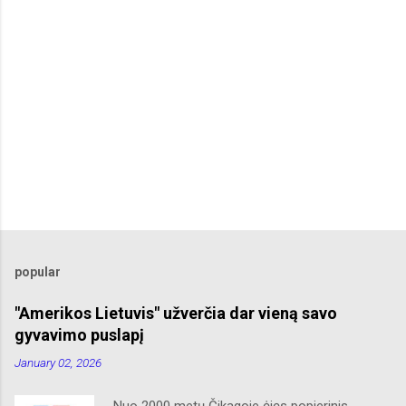
popular
"Amerikos Lietuvis" užverčia dar vieną savo
gyvavimo puslapį
January 02, 2026
Nuo 2000 metų Čikagoje ėjęs popierinis