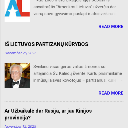
savaitraštis "Amerikos Lietuvis" užverčia dar
vieną savo gyvavimo puslapį ir atsisveikina su
skaitytojais. Naujaisiais metais neliks internete
READ MORE
skelbtų AL naujienų apie Amerikos lietuvių
veiklą, Albino Hofmano apžvalgų, trumpų žinių
apie Čikagą bei jos priemiesčius. Dėkojame
IŠ LIETUVOS PARTIZANŲ KŪRYBOS
savo seniems ir neseniai prie AL
December 25, 2025
prisijungusiems skaitytojams. Ačiū už palaikymą
ir meilę lietuviškam žodžiui. Bronius Abrutis
Sveikinu visus geros valios žmones su
artėjančia Šv. Kalėdų švente. Kartu prisiminkime
ir mūsų laisvės kovotojus – partizanus, kurie
paaukojo, dėl mūsų laisvės, savo brangiausį
READ MORE
turtą – gyvybes. Kiti, gyvi paimti nelaisvėn,
tempė Rusijos Sibiro platybėse katorgos vergiją.
Retas kuris grįžo, sveikatą praradęs, bet
Ar Užbaikalė dar Rusija, ar jau Kinijos
nepalūžęs dvasioje, į Nepriklausomą Lietuvą.
provincija?
Juk jie būdami bei šaldami ir alkani savo
November 12, 2025