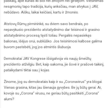
paskalų, apie kurias iki šiol nei žinojom nei girdėjom. Viešinimas
nesąmonių tapo tradicija, kurių anksčiau, man atvykus į JAV,
nebūdavo. Aišku, laikai keičiasi, kartu ir žmonės.
Atstovų Rūmų pirmininkė, su dviem savo bendrais, po
nepavykusio prezidento atstatydinimo dar teisinosi ir grasino
atstatydinimo procesą tęsti toliau. Pergalės nepasiekęs
balionas, išėjus orui, subliūško. Jos teisinimosi kalbose galima
buvom pastebėti, jog jos atmintis šlubuoja.
Demokratai JAV Kongrese išsigalvoja vis naujų šmeižtų
prezidento atžvilgiu. Bet, kaip sakoma, jie šovė ir prašovė taikinį,
pataikydami tiktai sau į kojas.
Žinome, jog su demokratais kaip ir su „Coronavirus“ yra blogai.
Vienas grasina, kitas jau šienauja gyvybes. Be jų būtų gerai. Ar,
kovoje su „Corona“ virusu, ne geriau būtų pasitikėti „Corona“
alumi?