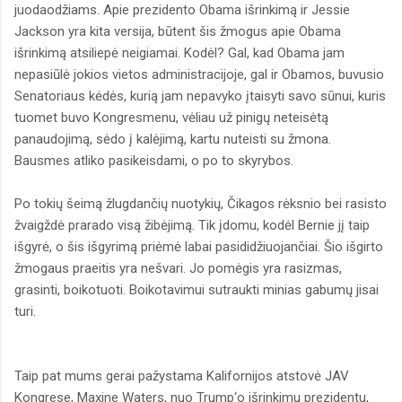
juodaodžiams. Apie prezidento Obama išrinkimą ir Jessie
Jackson yra kita versija, būtent šis žmogus apie Obama
išrinkimą atsiliepė neigiamai. Kodėl? Gal, kad Obama jam
nepasiūlė jokios vietos administracijoje, gal ir Obamos, buvusio
Senatoriaus kėdės, kurią jam nepavyko įtaisyti savo sūnui, kuris
tuomet buvo Kongresmenu, vėliau už pinigų neteisėtą
panaudojimą, sėdo į kalėjimą, kartu nuteisti su žmona.
Bausmes atliko pasikeisdami, o po to skyrybos.
Po tokių šeimą žlugdančių nuotykių, Čikagos rėksnio bei rasisto
žvaigždė prarado visą žibėjimą. Tik įdomu, kodėl Bernie jį taip
išgyrė, o šis išgyrimą priėmė labai pasididžiuojančiai. Šio išgirto
žmogaus praeitis yra nešvari. Jo pomėgis yra rasizmas,
grasinti, boikotuoti. Boikotavimui sutraukti minias gabumų jisai
turi.
Taip pat mums gerai pažystama Kalifornijos atstovė JAV
Kongrese, Maxine Waters, nuo Trump‘o išrinkimu prezidentu,