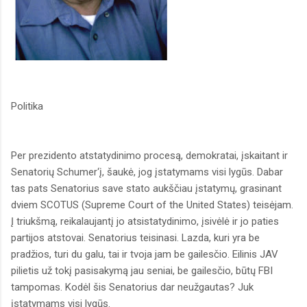
Politika
Per prezidento atstatydinimo procesą, demokratai, įskaitant ir
Senatorių Schumer‘į, šaukė, jog įstatymams visi lygūs. Dabar
tas pats Senatorius save stato aukščiau įstatymų, grasinant
dviem SCOTUS (Supreme Court of the United States) teisėjam.
Į triukšmą, reikalaujantį jo atsistatydinimo, įsivėlė ir jo paties
partijos atstovai. Senatorius teisinasi. Lazda, kuri yra be
pradžios, turi du galu, tai ir tvoja jam be gailesčio. Eilinis JAV
pilietis už tokį pasisakymą jau seniai, be gailesčio, būtų FBI
tampomas. Kodėl šis Senatorius dar neužgautas? Juk
įstatymams visi lygūs.