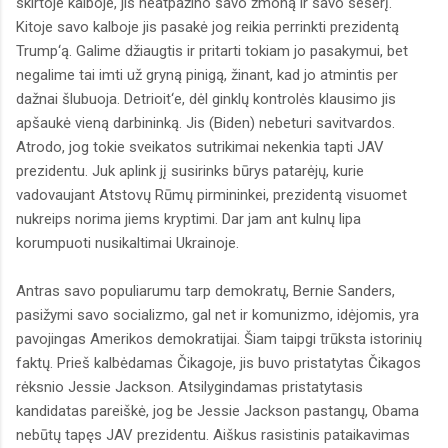
skirtoje kalboje, jis neatpažino savo žmoną ir savo seserį.
Kitoje savo kalboje jis pasakė jog reikia perrinkti prezidentą
Trump‘ą. Galime džiaugtis ir pritarti tokiam jo pasakymui, bet
negalime tai imti už gryną pinigą, žinant, kad jo atmintis per
dažnai šlubuoja. Detrioit‘e, dėl ginklų kontrolės klausimo jis
apšaukė vieną darbininką. Jis (Biden) nebeturi savitvardos.
Atrodo, jog tokie sveikatos sutrikimai nekenkia tapti JAV
prezidentu. Juk aplink jį susirinks būrys patarėjų, kurie
vadovaujant Atstovų Rūmų pirmininkei, prezidentą visuomet
nukreips norima jiems kryptimi. Dar jam ant kulnų lipa
korumpuoti nusikaltimai Ukrainoje.
Antras savo populiarumu tarp demokratų, Bernie Sanders,
pasižymi savo socializmo, gal net ir komunizmo, idėjomis, yra
pavojingas Amerikos demokratijai. Šiam taipgi trūksta istorinių
faktų. Prieš kalbėdamas Čikagoje, jis buvo pristatytas Čikagos
rėksnio Jessie Jackson. Atsilygindamas pristatytasis
kandidatas pareiškė, jog be Jessie Jackson pastangų, Obama
nebūtų tapęs JAV prezidentu. Aiškus rasistinis pataikavimas