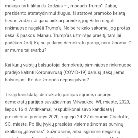
mokėjo tarti tiktai du žodžius – „impeach Trump“. Dabar,
prezidento atstatydinimui žlugus, ši atstovė pramoko keletą
tiesos žodžių. Ji gana aiškiai pareiškė, jog Biden negali
rinkimuose nugalėti Trump‘ą. Ne be reikalo sakoma, jog protas
seka iš paskos. Manau, Trump‘as užmiršęs praeitį, tars jai
padėkos žodį. Ką su ja darys demokratų partija, nėra žinoma. O
ar mums tai svarbu?
Kai kurių valstijų balsuotojai demokratų pirminiuose rinkimuose
pradėjo kaltinti Koronavirusą (COVID-19) dariusį įtaką jiems
balsuojant. Ko dar žmonės neprisigalvos?
Tikrąjį kandidatą, demokratų partijos sąraše, nuspręs
demokratų partijos suvažiavimas Milwaukee, WI. mieste, 2020,
liepos 16 d. Atitinkamai, respublikonai savo kandidatą į
prezidentus pristatys 2020, rugsėjo 24-27 dienomis Charlotte,
SC. mieste. Po šių įvykių prasidės visiems žinomas purvinų
skalbinių „plovimas“. Sužinosime, arba išgirsime neigiamų