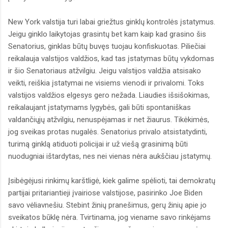
New York valstija turi labai griežtus ginklų kontrolės įstatymus.
Jeigu ginklo laikytojas grasintų bet kam kaip kad grasino šis
Senatorius, ginklas būtų buvęs tuojau konfiskuotas. Piliečiai
reikalauja valstijos valdžios, kad tas įstatymas būtų vykdomas
ir šio Senatoriaus atžvilgiu. Jeigu valstijos valdžia atsisako
veikti, reiškia įstatymai ne visiems vienodi ir privalomi. Toks
valstijos valdžios elgesys gero nežada. Liaudies išsišokimas,
reikalaujant įstatymams lygybės, gali būti spontaniškas
valdančiųjų atžvilgiu, nenuspėjamas ir net žiaurus. Tikėkimės,
jog sveikas protas nugalės. Senatorius privalo atsistatydinti,
turimą ginklą atiduoti policijai ir už viešą grasinimą būti
nuodugniai ištardytas, nes nei vienas nėra aukščiau įstatymų.
Įsibėgėjusi rinkimų karštligė, kiek galime spėlioti, tai demokratų
partijai pritariantieji įvairiose valstijose, pasirinko Joe Biden
savo vėliavnešiu. Stebint žinių pranešimus, gerų žinių apie jo
sveikatos būklę nėra. Tvirtinama, jog viename savo rinkėjams