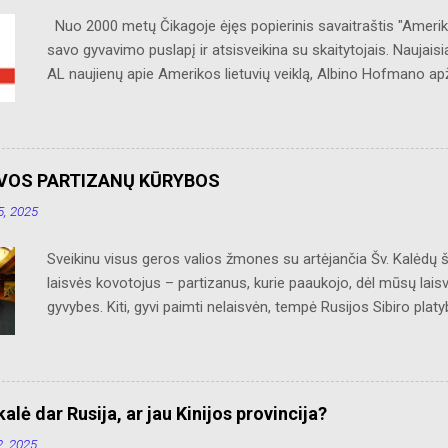
Nuo 2000 metų Čikagoje ėjęs popierinis savaitraštis "Ameriko
savo gyvavimo puslapį ir atsisveikina su skaitytojais. Naujaisi
AL naujienų apie Amerikos lietuvių veiklą, Albino Hofmano ap
bei jos priemiesčius. Dėkojame savo seniems ir neseniai prie
Ačiū už palaikymą ir meilę lietuviškam žodžiui. Bronius Abruti
UVOS PARTIZANŲ KŪRYBOS
, 2025
Sveikinu visus geros valios žmones su artėjančia Šv. Kalėdų 
laisvės kovotojus – partizanus, kurie paaukojo, dėl mūsų lais
gyvybes. Kiti, gyvi paimti nelaisvėn, tempė Rusijos Sibiro plat
grįžo, sveikatą praradęs, bet nepalūžęs dvasioje, į Nepriklaus
šaldami ir alkani savo bunkeriuose, sniegynuose ar slepiantis
Kalėdas glausdami prie savęs savo mumylėtines – šautuvus.
Pridedu iš „Naujienų“ lakrašččio išsaugotą „Sužeisto partiz
alė dar Rusija, ar jau Kinijos provincija?
KŪRYBOS (Sužeisto partizano daina) Neparnešiu žemčiūgų, nei
, 2025