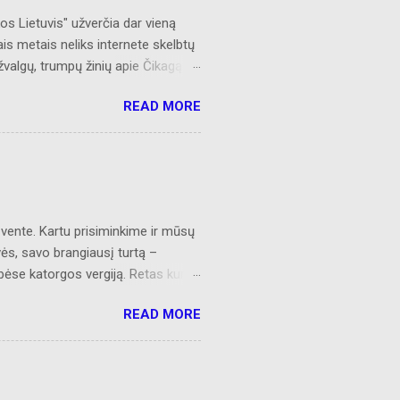
s Lietuvis" užverčia dar vieną
ais metais neliks internete skelbtų
žvalgų, trumpų žinių apie Čikagą
 AL prisijungusiems skaitytojams.
READ MORE
s
švente. Kartu prisiminkime ir mūsų
vės, savo brangiausį turtą –
ybėse katorgos vergiją. Retas kuris
omą Lietuvą. Juk jie būdami bei
READ MORE
 po eglių šakom, tap pat šventė Šv.
 Amžia garbė tebūna jiems.
ano dainą“. IŠ LIETUVOS PARTIZANŲ
 aukso, Mūs šalis ir be perlų