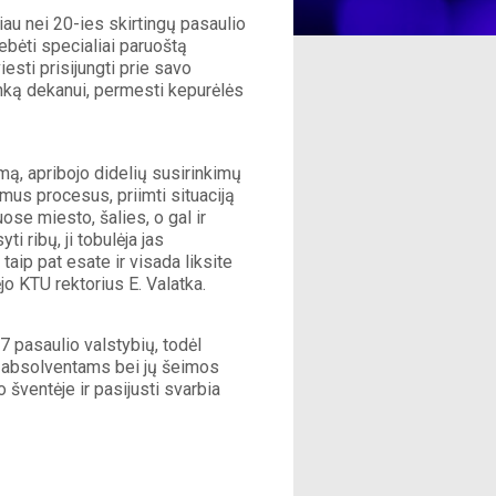
au nei 20-ies skirtingų pasaulio 
tebėti specialiai paruoštą 
sti prisijungti prie savo 
ranką dekanui, permesti kepurėlės 
mą, apribojo didelių susirinkimų 
amus procesus, priimti situaciją 
ose miesto, šalies, o gal ir 
ribų, ji tobulėja jas 
aip pat esate ir visada liksite 
 KTU rektorius E. Valatka. 
 pasaulio valstybių, todėl 
o absolventams bei jų šeimos 
 šventėje ir pasijusti svarbia 