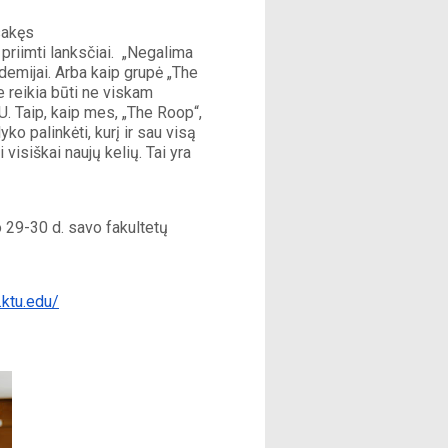
sakęs 
iimti lanksčiai.  „Negalima 
emijai. Arba kaip grupė „The 
reikia būti ne viskam 
U. Taip, kaip mes, „The Roop“, 
o palinkėti, kurį ir sau visą 
 visiškai naujų kelių. Tai yra 
 29-30 d. savo fakultetų 
.ktu.edu/