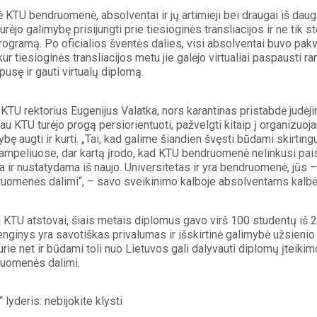
KTU bendruomenė, absolventai ir jų artimieji bei draugai iš daugi
urėjo galimybę prisijungti prie tiesioginės transliacijos ir ne tik s
rogramą. Po oficialios šventės dalies, visi absolventai buvo pakvie
kur tiesioginės transliacijos metu jie galėjo virtualiai paspausti 
 pusę ir gauti virtualų diplomą. 
 KTU rektorius Eugenijus Valatka, nors karantinas pristabdė judėji
iau KTU turėjo progą persiorientuoti, pažvelgti kitaip į organizuoj
bę augti ir kurti. „Tai, kad galime šiandien švęsti būdami skirtingu
ampeliuose, dar kartą įrodo, kad KTU bendruomenė nelinkusi paisyti 
ir nustatydama iš naujo. Universitetas ir yra bendruomenė, jūs – t
uomenės dalimi“, – savo sveikinimo kalboje absolventams kalbėjo
a KTU atstovai, šiais metais diplomus gavo virš 100 studentų iš 27
renginys yra savotiškas privalumas ir išskirtinė galimybė užsieni
rie net ir būdami toli nuo Lietuvos gali dalyvauti diplomų įteikimo
uomenės dalimi. 
 lyderis: nebijokite klysti