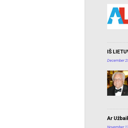
IŠ LIET
December 25
Ar Užbaik
November 12