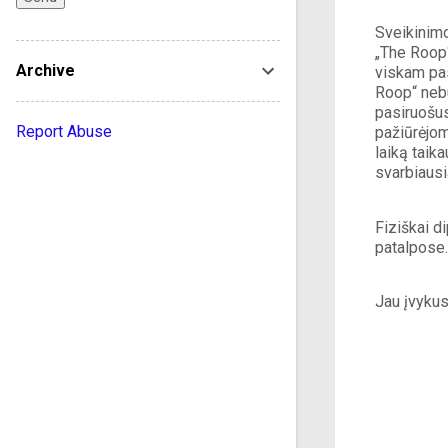
Sveikinimo
„The Roop“
Archive
viskam pas
Roop“ nebu
pasiruošus,
Report Abuse
pažiūrėjom
laiką taika
svarbiausi
Fiziškai d
patalpose.
Jau įvykus