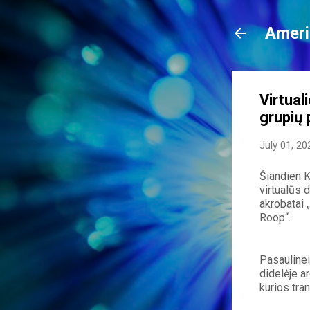
Ameri
Virtual
grupių 
July 01, 20
Šiandien K
virtualūs 
akrobatai 
Roop“. 
Pasaulinei
didelėje a
kurios tran