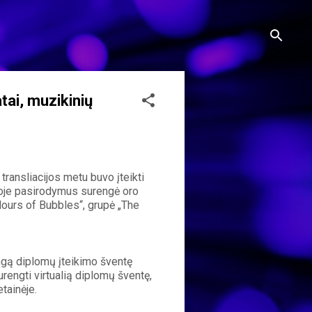
tai, muzikinių
ansliacijos metu buvo įteikti 
ioje pasirodymus surengė oro 
ours of Bubbles“, grupė „The 
gą diplomų įteikimo šventę 
rengti virtualią diplomų šventę, 
tainėje. 