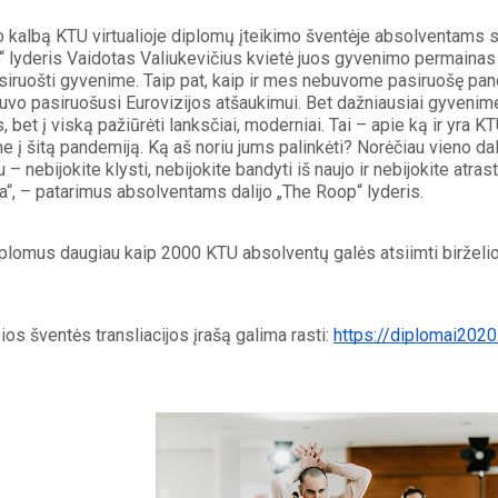
 kalbą KTU virtualioje diplomų įteikimo šventėje absolventams 
 lyderis Vaidotas Valiukevičius kvietė juos gyvenimo permainas pr
iruošti gyvenime. Taip pat, kaip ir mes nebuvome pasiruošę pand
vo pasiruošusi Eurovizijos atšaukimui. Bet dažniausiai gyvenime 
 bet į viską pažiūrėti lanksčiai, moderniai. Tai – apie ką ir yra KT
e į šitą pandemiją. Ką aš noriu jums palinkėti? Norėčiau vieno dalyk
u – nebijokite klysti, nebijokite bandyti iš naujo ir nebijokite atrasti
a“, – patarimus absolventams dalijo „The Roop“ lyderis. 
iplomus daugiau kaip 2000 KTU absolventų galės atsiimti birželio
 
ios šventės transliacijos įrašą galima rasti: 
https://diplomai2020