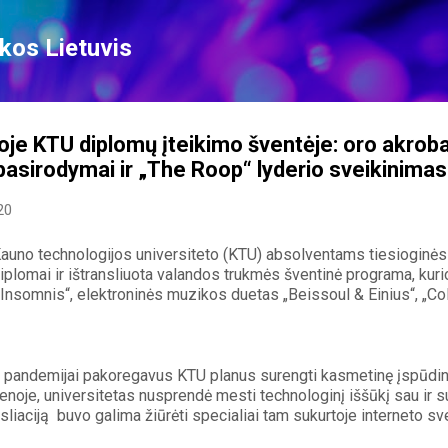
Skip to main content
kos Lietuvis
ioje KTU diplomų įteikimo šventėje: oro akroba
pasirodymai ir „The Roop“ lyderio sveikinimas
20
auno technologijos universiteto (KTU) absolventams tiesioginės tr
diplomai ir ištransliuota valandos trukmės šventinė programa, kur
„Insomnis“, elektroninės muzikos duetas „Beissoul & Einius“, „Col
 pandemijai pakoregavus KTU planus surengti kasmetinę įspūdin
renoje, universitetas nusprendė mesti technologinį iššūkį sau ir su
sliaciją  buvo galima žiūrėti specialiai tam sukurtoje interneto sve