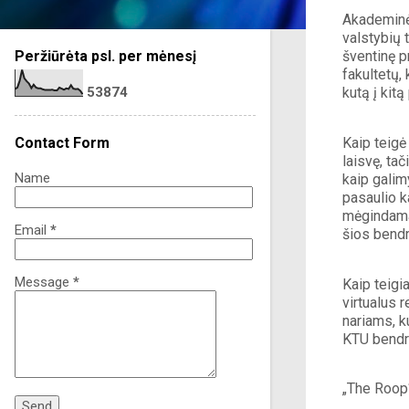
Akademinė 
valstybių t
Peržiūrėta psl. per mėnesį
šventinę p
fakultetų, 
5
3
8
7
4
kutą į kitą
Contact Form
Kaip teigė
laisvę, tač
Name
kaip galimy
pasaulio k
mėgindama 
Email
*
šios bendr
Message
*
Kaip teigi
virtualus 
nariams, ku
KTU bendr
„The Roop“