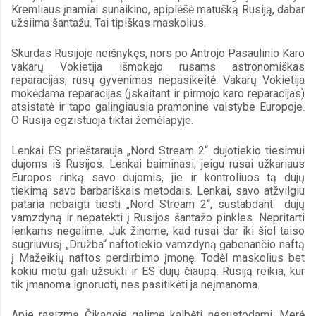
Kremliaus įnamiai sunaikino, apiplėšė matušką Rusiją, dabar 
užsiima šantažu. Tai tipiškas maskolius.
Skurdas Rusijoje neišnykęs, nors po Antrojo Pasaulinio Karo 
vakarų Vokietija išmokėjo rusams astronomiškas 
reparacijas, rusų gyvenimas nepasikeitė. Vakarų Vokietija 
mokėdama reparacijas (įskaitant ir pirmojo karo reparacijas) 
atsistatė ir tapo galingiausia pramonine valstybe Europoje. 
O Rusija egzistuoja tiktai žemėlapyje.
Lenkai ES prieštarauja „Nord Stream 2“ dujotiekio tiesimui 
dujoms iš Rusijos. Lenkai baiminasi, jeigu rusai užkariaus 
Europos rinką savo dujomis, jie ir kontroliuos tą dujų 
tiekimą savo barbariškais metodais. Lenkai, savo atžvilgiu 
pataria nebaigti tiesti „Nord Stream 2“, sustabdant  dujų 
vamzdyną ir nepatekti į Rusijos šantažo pinkles. Nepritarti 
lenkams negalime. Juk žinome, kad rusai dar iki šiol taiso 
sugriuvusį „Družba“ naftotiekio vamzdyną gabenančio naftą 
į Mažeikių naftos perdirbimo įmonę. Todėl maskolius bet 
kokiu metu gali užsukti ir ES dujų čiaupą. Rusiją reikia, kur 
tik įmanoma ignoruoti, nes pasitikėti ja neįmanoma. 
Apie rasizmą Čikagoje galime kalbėti nesustodami. Merė 