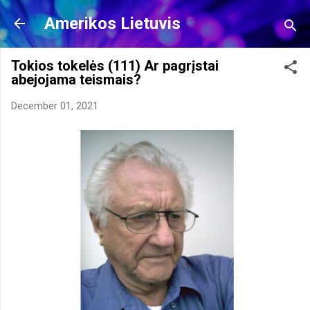
Skip to main content
Amerikos Lietuvis
Tokios tokelės (111) Ar pagrįstai
abejojama teismais?
December 01, 2021