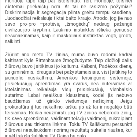
Floridoje tapo taip pat išteisintas. Ten, Floridoje, teisinei 
sistemai priekaištų nėra. Ar tai ne rasizmo požymiai? 
Diskriminacija ir segregacija plinta greitu tempu kasdieną. 
Juodaodžiai reikalauja tiktai balto kraujo. Atrodo, jog jie nuo 
savo pro-pro –protėvių „žmogėdrų“ nedaug pažengė 
civilizacijos kryptimi. Laukinis instinktas išlieka genuose 
nesunaikinamas, kaip ir maskoliaus instinktas vogti, grobti, 
naikinti.
Žiūrint ano meto TV žinias, mums buvo rodomi kadrai 
kaltinant Kyle Rittenhouse žmogžudyste. Taip didžioji dalis 
žiūrovų buvo įsitikinusi jo kaltumu. Kalbant, Padėkos dieną, 
su giminėmis,  draugais bei pažystamaisiais, visi įsitikinę to 
jaunuolio nusikaltimu. Amerikos teisingumo sistemoje, 
prisiekusiųjų sprendimas yra svarus, nes nuteisimas ar 
išteisinimas reikalauja visų prisiekusiųjų vienbalsio 
sutarimo. Labai neaiškus klausimas, kodėl jis nebuvo 
baudžiamas už ginklo viešumoje nešiojimą. Jeigu 
prokuratūra jį tuo nekaltino, aišku, jis už tai ir negalėjo būti 
teisiamas. Reikia neužmiršti, jog TV žinios neberodo žinių, 
tik savo sprendimus, vaidinant teisėjų vaidmenį, nukreipiant 
žiūrovus sau tinkama linkme. Tokiu TV šališkumu persunkti 
žiūrovai nesulaukdami norimų rezultatų sukelia riaušes, kur 
ir vėl įsikiša šališkoji TV. Daina be galo. 