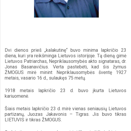
Dvi dienos prieš „kalakutinę“ buvo minima lapkričio 23 
diena, kuri yra reikšminga Lietuvos istorijoje. Tą dieną gimė 
Lietuvos Patriarchas, Nepriklausomybės akto signataras, dr. 
Jonas Basanavičius. Verta pastebėti, kad šis žymus 
ŽMOGUS mirė minint Nepriklausomybės šventę 1927 
metais, vasario 16 d., sulaukęs 75 metų.
1918 metais lapkričio 23 d. buvo įkurta Lietuvos 
kariuomenė.
Šiais metais lapkričio 23 d. mirė vienas seniausių Lietuvos 
partizanų, Juozas Jakavonis – Tigras. Jis buvo tikras 
LIETUVIS ir tikras ŽMOGUS.