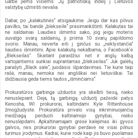
Garbė jiems visiems. Jų patriotišką indėlį į Lietuvos 
valstybę užmiršti nevalia.
Dabar, po „kalakutinės“ atsigaukime. Jeigu dar kas pilvus 
pavilko, tai bandė „blekseile“ prasimankštinti. Kalakutas tai 
ne saldainiai. Liaudies išmintis sako, jog jeigu moteris 
suvalgo svarą saldainių, ji priima 10 svarų papildomo 
svorio. Manau, neverta eiti į ginčus su „neklystančia“ 
liaudies išmintimi. Apie kalakutą nekalbama, o Facebook‘e 
„Blekseilas“. Skaitant paraidžiui net ir anglų kalbą 
vartojantiems sunkiai suprantamas „blekseilas“. Juk galėtų 
parašyti „Black sale“, juodasis išpardavimas. Tie kurie taip 
rašė, manau, nemoka nei angliškai nei lietuviškai. Tai 
didžiausia gėda tiems tautos „išminčiams“. 
Prokuratūros garbinga užduotis yra skelbti tiesą, nieko 
nenuslepiant. Deja, tą garbingą užduotį pažeidė patys 
Kenosha, WI. prokurorai, kaltindami Kyle Rittenhouse 
žmogžudyste. Prokuratūra privalo visą inkriminuojančią 
medžiagą perduoti kaltinamojo gynybai, nieko 
nenuslėpdami. Apkaltinamajam grėsė kalėjimas iki gyvos 
galvos, nes prokurorai gynybai perdavė ne visai pilnus 
turimus įrodymus. Kadrai, kurie rodė kaip jis buvo puolamas 