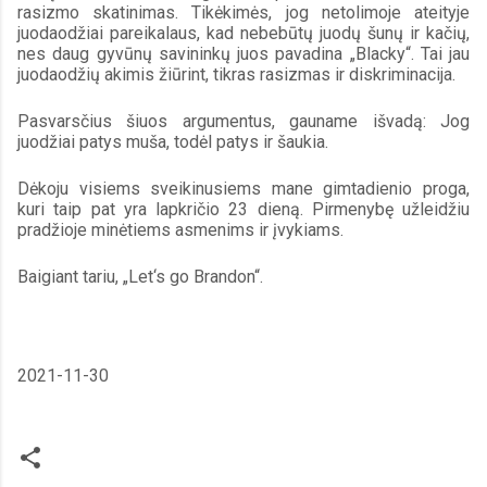
rasizmo skatinimas. Tikėkimės, jog netolimoje ateityje 
juodaodžiai pareikalaus, kad nebebūtų juodų šunų ir kačių, 
nes daug gyvūnų savininkų juos pavadina „Blacky“. Tai jau 
juodaodžių akimis žiūrint, tikras rasizmas ir diskriminacija.
Pasvarsčius šiuos argumentus, gauname išvadą: Jog 
juodžiai patys muša, todėl patys ir šaukia.
Dėkoju visiems sveikinusiems mane gimtadienio proga, 
kuri taip pat yra lapkričio 23 dieną. Pirmenybę užleidžiu 
pradžioje minėtiems asmenims ir įvykiams.
Baigiant tariu, „Let‘s go Brandon“.
2021-11-30