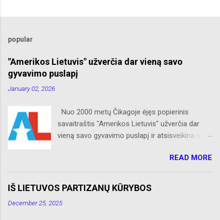
popular
"Amerikos Lietuvis" užverčia dar vieną savo
gyvavimo puslapį
January 02, 2026
Nuo 2000 metų Čikagoje ėjęs popierinis
savaitraštis "Amerikos Lietuvis" užverčia dar
vieną savo gyvavimo puslapį ir atsisveikina su
skaitytojais. Naujaisiais metais neliks internete
READ MORE
skelbtų AL naujienų apie Amerikos lietuvių
veiklą, Albino Hofmano apžvalgų, trumpų žinių
apie Čikagą bei jos priemiesčius. Dėkojame
IŠ LIETUVOS PARTIZANŲ KŪRYBOS
savo seniems ir neseniai prie AL
December 25, 2025
prisijungusiems skaitytojams. Ačiū už palaikymą
ir meilę lietuviškam žodžiui. Bronius Abrutis