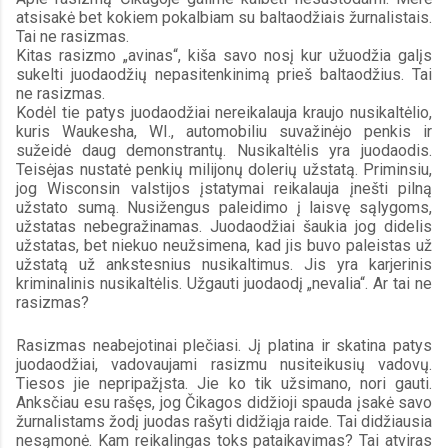
atsisakė bet kokiem pokalbiam su baltaodžiais žurnalistais. 
Tai ne rasizmas.
Kitas rasizmo „avinas“, kiša savo nosį kur užuodžia galįs 
sukelti juodaodžių nepasitenkinimą prieš baltaodžius. Tai 
ne rasizmas.
Kodėl tie patys juodaodžiai nereikalauja kraujo nusikaltėlio, 
kuris Waukesha, WI., automobiliu suvažinėjo penkis ir 
sužeidė daug demonstrantų. Nusikaltėlis yra juodaodis. 
Teisėjas nustatė penkių milijonų dolerių užstatą. Priminsiu, 
jog Wisconsin valstijos įstatymai reikalauja įnešti pilną 
užstato sumą. Nusižengus paleidimo į laisvę sąlygoms, 
užstatas nebegražinamas. Juodaodžiai šaukia jog didelis 
užstatas, bet niekuo neužsimena, kad jis buvo paleistas už 
užstatą už ankstesnius nusikaltimus. Jis yra karjerinis 
kriminalinis nusikaltėlis. Užgauti juodaodį „nevalia“. Ar tai ne 
rasizmas?
Rasizmas neabejotinai plečiasi. Jį platina ir skatina patys 
juodaodžiai, vadovaujami rasizmu nusiteikusių vadovų. 
Tiesos jie nepripažįsta. Jie ko tik užsimano, nori gauti. 
Anksčiau esu rašęs, jog Čikagos didžioji spauda įsakė savo 
žurnalistams žodį juodas rašyti didžiąja raide. Tai didžiausia 
nesąmonė. Kam reikalingas toks pataikavimas? Tai atviras 