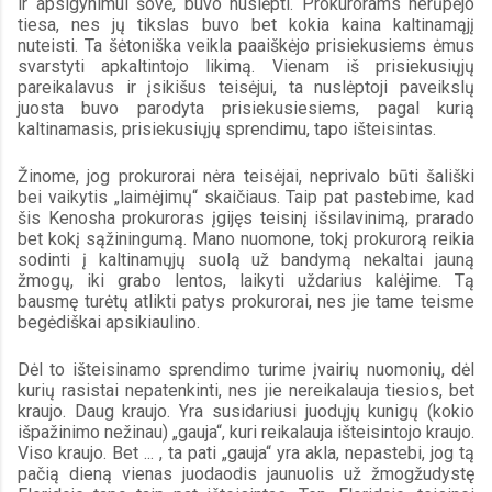
ir apsigynimui šovė, buvo nuslėpti. Prokurorams nerūpėjo 
tiesa, nes jų tikslas buvo bet kokia kaina kaltinamąjį 
nuteisti. Ta šėtoniška veikla paaiškėjo prisiekusiems ėmus 
svarstyti apkaltintojo likimą. Vienam iš prisiekusiųjų 
pareikalavus ir įsikišus teisėjui, ta nuslėptoji paveikslų 
juosta buvo parodyta prisiekusiesiems, pagal kurią 
kaltinamasis, prisiekusiųjų sprendimu, tapo išteisintas.
Žinome, jog prokurorai nėra teisėjai, neprivalo būti šališki 
bei vaikytis „laimėjimų“ skaičiaus. Taip pat pastebime, kad 
šis Kenosha prokuroras įgijęs teisinį išsilavinimą, prarado 
bet kokį sąžiningumą. Mano nuomone, tokį prokurorą reikia 
sodinti į kaltinamųjų suolą už bandymą nekaltai jauną 
žmogų, iki grabo lentos, laikyti uždarius kalėjime. Tą 
bausmę turėtų atlikti patys prokurorai, nes jie tame teisme 
begėdiškai apsikiaulino.
Dėl to išteisinamo sprendimo turime įvairių nuomonių, dėl 
kurių rasistai nepatenkinti, nes jie nereikalauja tiesios, bet 
kraujo. Daug kraujo. Yra susidariusi juodųjų kunigų (kokio 
išpažinimo nežinau) „gauja“, kuri reikalauja išteisintojo kraujo. 
Viso kraujo. Bet ... , ta pati „gauja“ yra akla, nepastebi, jog tą 
pačią dieną vienas juodaodis jaunuolis už žmogžudystę 