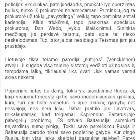
policijos viršininkas, pats juodaodis, prunkštė lyg suerzintas 
bulius, nieko iš prokurorės nelaimėdamas. Priminsiu, jog ta 
prokurorė už tokią „pavyzdingą“ veiklą tapo perrinkta antrai 
kadencijai. Kilus triukšmui, tapo paskirtas specialus 
prokuroras, Dan Webb, įvykio išaiškinimui. Surinktą 
medžiagą jis perdavė teismui, pats apie tai nieko 
neskelbdamas. Tuo istorija dar nesibaigia. Teismas jam jau 
prasidėjo. 
Lietuvoje tikra teismo parodija „nutrijos“ (Venckienės) 
atveju. Ji sugeba visą teisinę sistemą vedžioti už nosies ir, 
tempdama laiką, tikriausiai liks švari. Juk varnas varnui 
akies nekerta. 
Popierinis liūtas be dantų, tokia yra šiandieninė Rusija. Ji, 
kaip visuomet mėgsta girtis savo moderniausiais ginklais, 
kurių turi gal tiktai vienetus, o apie masinę gamybą net 
nesvajoja, nes nėra lėšų. Dabar prabilo jos Lavrovas, 
reikalaudamas, kad teigiamai išsprendus Baltarusijoje 
pabėgėlių problemą, ES privalo Baltarusijai sumokėti 
neįvardintą sumą pinigų. Tokiu savo pareiškimu Rusija ir 
Baltarusija parodo tiktai savo popierinę galybę. Kur dingo 
Rusija, kuri visą laiką skelbėsi pasauline galybe? Patys 