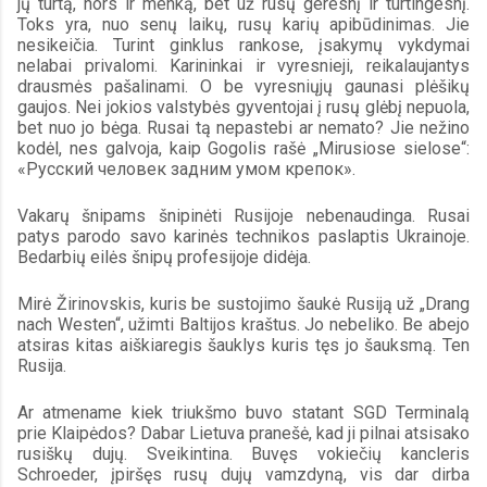
jų turtą, nors ir menką, bet už rusų geresnį ir turtingesnį. 
Toks yra, nuo senų laikų, rusų karių apibūdinimas. Jie 
nesikeičia. Turint ginklus rankose, įsakymų vykdymai 
nelabai privalomi. Karininkai ir vyresnieji, reikalaujantys 
drausmės pašalinami. O be vyresniųjų gaunasi plėšikų 
gaujos. Nei jokios valstybės gyventojai į rusų glėbį nepuola, 
bet nuo jo bėga. Rusai tą nepastebi ar nemato? Jie nežino 
kodėl, nes galvoja, kaip Gogolis rašė „Mirusiose sielose“: 
«Русский человек задним умом крепок».
Vakarų šnipams šnipinėti Rusijoje nebenaudinga. Rusai 
patys parodo savo karinės technikos paslaptis Ukrainoje. 
Bedarbių eilės šnipų profesijoje didėja.
Mirė Žirinovskis, kuris be sustojimo šaukė Rusiją už „Drang 
nach Westen“, užimti Baltijos kraštus. Jo nebeliko. Be abejo 
atsiras kitas aiškiaregis šauklys kuris tęs jo šauksmą. Ten 
Rusija.
Ar atmename kiek triukšmo buvo statant SGD Terminalą 
prie Klaipėdos? Dabar Lietuva pranešė, kad ji pilnai atsisako 
rusiškų dujų. Sveikintina. Buvęs vokiečių kancleris 
Schroeder, įpiršęs rusų dujų vamzdyną, vis dar dirba 