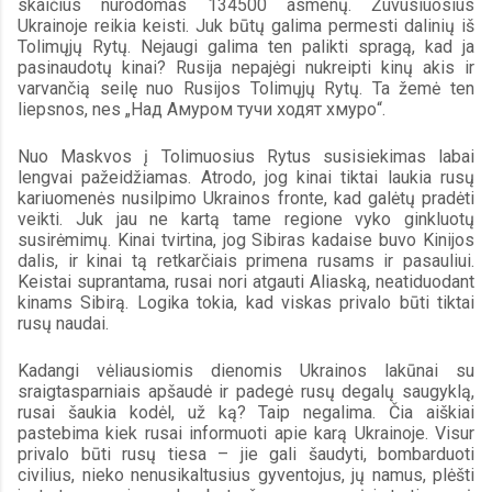
skaičius nurodomas 134500 asmenų. Žuvusiuosius 
Ukrainoje reikia keisti. Juk būtų galima permesti dalinių iš 
Tolimųjų Rytų. Nejaugi galima ten palikti spragą, kad ja 
pasinaudotų kinai? Rusija nepajėgi nukreipti kinų akis ir 
varvančią seilę nuo Rusijos Tolimųjų Rytų. Ta žemė ten 
liepsnos, nes „Над Амуром тучи ходят хмуро“.
Nuo Maskvos į Tolimuosius Rytus susisiekimas labai 
lengvai pažeidžiamas. Atrodo, jog kinai tiktai laukia rusų 
kariuomenės nusilpimo Ukrainos fronte, kad galėtų pradėti 
veikti. Juk jau ne kartą tame regione vyko ginkluotų 
susirėmimų. Kinai tvirtina, jog Sibiras kadaise buvo Kinijos 
dalis, ir kinai tą retkarčiais primena rusams ir pasauliui. 
Keistai suprantama, rusai nori atgauti Aliaską, neatiduodant 
kinams Sibirą. Logika tokia, kad viskas privalo būti tiktai 
rusų naudai.
Kadangi vėliausiomis dienomis Ukrainos lakūnai su 
sraigtasparniais apšaudė ir padegė rusų degalų saugyklą, 
rusai šaukia kodėl, už ką? Taip negalima. Čia aiškiai 
pastebima kiek rusai informuoti apie karą Ukrainoje. Visur 
privalo būti rusų tiesa – jie gali šaudyti, bombarduoti 
civilius, nieko nenusikaltusius gyventojus, jų namus, plėšti 