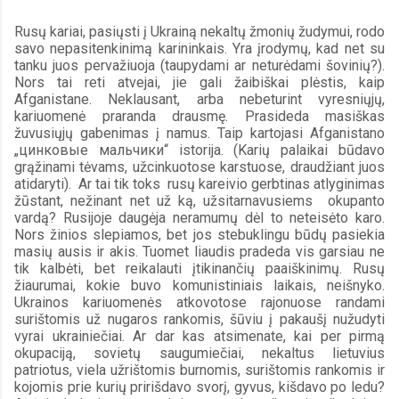
Rusų kariai, pasiųsti į Ukrainą nekaltų žmonių žudymui, rodo 
savo nepasitenkinimą karininkais. Yra įrodymų, kad net su 
tanku juos pervažiuoja (taupydami ar neturėdami šovinių?). 
Nors tai reti atvejai, jie gali žaibiškai plėstis, kaip 
Afganistane. Neklausant, arba nebeturint vyresniųjų, 
kariuomenė praranda drausmę. Prasideda masiškas 
žuvusiųjų gabenimas į namus. Taip kartojasi Afganistano 
„цинковые мальчики“ istorija. (Karių palaikai būdavo 
grąžinami tėvams, užcinkuotose karstuose, draudžiant juos 
atidaryti).  Ar tai tik toks  rusų kareivio gerbtinas atlyginimas 
žūstant, nežinant net už ką, užsitarnavusiems  okupanto 
vardą? Rusijoje daugėja neramumų dėl to neteisėto karo. 
Nors žinios slepiamos, bet jos stebuklingu būdų pasiekia 
masių ausis ir akis. Tuomet liaudis pradeda vis garsiau ne 
tik kalbėti, bet reikalauti įtikinančių paaiškinimų. Rusų 
žiaurumai, kokie buvo komunistiniais laikais, neišnyko. 
Ukrainos kariuomenės atkovotose rajonuose randami 
surištomis už nugaros rankomis, šūviu į pakaušį nužudyti 
vyrai ukrainiečiai. Ar dar kas atsimenate, kai per pirmą 
okupaciją, sovietų saugumiečiai, nekaltus lietuvius 
patriotus, viela užrištomis burnomis, surištomis rankomis ir 
kojomis prie kurių pririšdavo svorį, gyvus, kišdavo po ledu? 