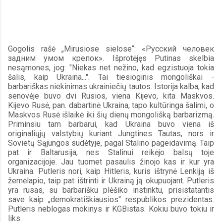
Gogolis rašė „Mirusiose sielose“: «Русский человек 
задним умом крепок». Išprotėjęs Putinas skelbia 
nesąmones, jog: "Niekas net nežino, kad egzistuoja tokia 
šalis, kaip Ukraina...". Tai tiesioginis mongoliškai - 
barbariškas niekinimas ukrainiečių tautos. Istorija kalba, kad 
senovėje buvo dvi Rusios, viena Kijevo, kita Maskvos. 
Kijevo Rusė, pan. dabartinė Ukraina, tapo kultūringa šalimi, o 
Maskvos Rusė išlaikė iki šių dienų mongolišką barbarizmą. 
Priminsiu tam barbarui, kad Ukraina buvo viena iš 
originaliųjų valstybių kuriant Jungtines Tautas, nors ir 
Sovietų Sąjungos sudėtyje, pagal Stalino pageidavimą. Taip 
pat ir Baltarusija, nes Stalinui reikėjo balsų toje 
organizacijoje. Jau tuomet pasaulis žinojo kas ir kur yra 
Ukraina. Putleris nori, kaip Hitleris, kuris ištrynė Lenkiją iš 
žemėlapio, taip pat ištrinti ir Ukrainą ją okupuojant. Putleris 
yra rusas, su barbarišku plėšiko instinktu, prisistatantis 
save kaip „demokratiškiausios“ respublikos prezidentas. 
Putleris neblogas mokinys ir KGBistas. Kokiu buvo tokiu ir 
liks.