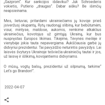
„Gazprom“. Kur sankcijos išdavikui? Juk Schroederis 
vokietis, Putlerio „draugas“. Dabar aišku? Be išimčių 
neapsieinama. 
Mes, lietuviai, pritardami ukrainiečiams jų kovoje prieš 
įsiveržusį okupantą, Rytų raudonąjį slibiną, kur bebūtumėm, 
visur, mintyse, maldose, aukomis, remkime atkaklius 
ukrainiečius, kovotojus už gimtąją Ukrainą, kur bus 
nuspręstas Europos likimas. Tikėjime, Tėvynės meilėje ir 
vienybėje jokia tauta nepavergiama. Aukščiausia garbė jų 
didvyriui prezidentui. Tai pavyzdžio neturintis pavyzdys. Lai 
laisvės švyturys Ukrainoje tešviečia ukrainiečių tautai ir jos, 
už laisvę ir išlikimą, kovojantiems didvyriams. 
O mūsų, vogtų balsų, prezidentui už silpnumą, tarkime“ 
Let‘s go Brandon!“.       
2022-04-07