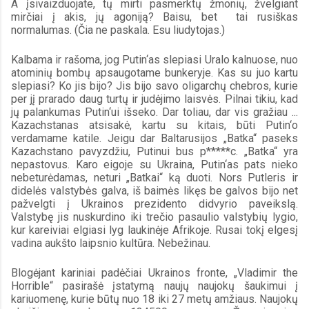
A įsivaizduojate, tų mirti pasmerktų žmonių, žvelgiant 
mirčiai į akis, jų agoniją? Baisu, bet  tai rusiškas 
normalumas. (Čia ne paskala. Esu liudytojas.)
Kalbama ir rašoma, jog Putin‘as slepiasi Uralo kalnuose, nuo 
atominių bombų apsaugotame bunkeryje. Kas su juo kartu 
slepiasi? Ko jis bijo? Jis bijo savo oligarchų chebros, kurie 
per jį prarado daug turtų ir judėjimo laisvės. Pilnai tikiu, kad 
jų palankumas Putin‘ui išseko. Dar toliau, dar vis gražiau ... 
Kazachstanas atsisakė, kartu su kitais, būti Putin‘o 
verdamame katile. Jeigu dar Baltarusijos „Batka“ paseks 
Kazachstano pavyzdžiu, Putinui bus p*****c. „Batka“ yra 
nepastovus. Karo eigoje su Ukraina, Putin‘as pats nieko 
nebeturėdamas, neturi „Batkai“ ką duoti. Nors Putleris ir 
didelės valstybės galva, iš baimės likęs be galvos bijo net 
pažvelgti į Ukrainos prezidento didvyrio paveikslą. 
Valstybę jis nuskurdino iki trečio pasaulio valstybių lygio, 
kur kareiviai elgiasi lyg laukinėje Afrikoje. Rusai tokį elgesį 
vadina aukšto laipsnio kultūra. Nebežinau.
Blogėjant kariniai padėčiai Ukrainos fronte, „Vladimir the 
Horrible“ pasirašė įstatymą naujų naujokų šaukimui į 
kariuomenę, kurie būtų nuo 18 iki 27 metų amžiaus. Naujokų 