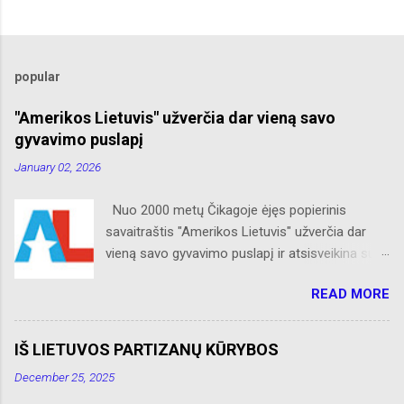
popular
"Amerikos Lietuvis" užverčia dar vieną savo
gyvavimo puslapį
January 02, 2026
Nuo 2000 metų Čikagoje ėjęs popierinis
savaitraštis "Amerikos Lietuvis" užverčia dar
vieną savo gyvavimo puslapį ir atsisveikina su
skaitytojais. Naujaisiais metais neliks internete
READ MORE
skelbtų AL naujienų apie Amerikos lietuvių
veiklą, Albino Hofmano apžvalgų, trumpų žinių
apie Čikagą bei jos priemiesčius. Dėkojame
IŠ LIETUVOS PARTIZANŲ KŪRYBOS
savo seniems ir neseniai prie AL
December 25, 2025
prisijungusiems skaitytojams. Ačiū už palaikymą