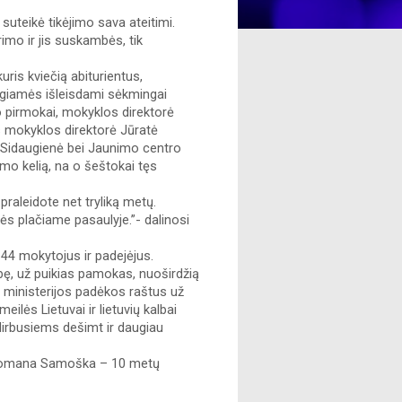
uteikė tikėjimo sava ateitimi. 
imo ir jis suskambės, tik 
is kviečią abiturientus, 
giamės išleisdami sėkmingai 
o pirmokai, mokyklos direktorė 
s mokyklos direktorė Jūratė 
Sidaugienė bei Jaunimo centro 
o kelią, na o šeštokai tęs 
praleidote net tryliką metų. 
ės plačiame pasaulyje.”- dalinosi 
44 mokytojus ir padejėjus. 
ę, už puikias pamokas, nuoširdžią 
 ministerijos padėkos raštus už 
lės Lietuvai ir lietuvių kalbai 
rbusiems dešimt ir daugiau 
. Romana Samoška – 10 metų 