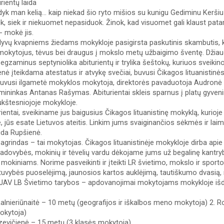
rientų laida 
yk man kelią… kaip niekad šio ryto mišios su kunigu Gediminu Keršiu s
ėk, siek ir niekuomet nepasiduok. Žinok, kad visuomet gali klaust patar
- mokė jis. 
yvų kvapniems žiedams mokykloje pasigirsta paskutinis skambutis, kur
mokytojus, tėvus bei draugus į mokslo metų užbaigimo šventę. Džiau
s egzaminus septyniolika abiturientų ir trylika šeštokų, kuriuos sveikin
nė įteikdama atestatus ir atvykę svečiai, buvusi Čikagos lituanistinė
 buvusi ilgametė mokyklos mokytoja, direktorės pavaduotoja Audronė 
mininkas Antanas Rašymas. Abiturientai skleis sparnus į platų gyvenim
kštesniojoje mokykloje. 
urientai, sveikiname jus baigusius Čikagos lituanistinę mokyklą, kurioje 
e, jūs esate Lietuvos ateitis. Linkim jums svaiginančios sėkmės ir laim
ida Rupšienė. 
grindas – tai mokytojas. Čikagos lituanistinėje mokykloje dirba apie 
dovybės, mokinių ir tėvelių vardu dėkojame jums už begalinę kantryb
mokiniams. Norime pasveikinti ir įteikti LR švietimo, mokslo ir sporto
etuvybės puoselėjimą, jaunosios kartos auklėjimą, tautiškumo dvasią, mei
. JAV LB Švietimo tarybos – apdovanojimai mokytojams mokykloje išdi
Žalnieriūnaitė – 10 metų (geografijos ir iškalbos meno mokytoja) 2
okytoja) 
dzevičienė – 15 metų (3 klasės mokytoja)