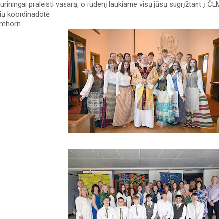
 turiningai praleisti vasarą, o rudenį laukiame visų jūsų sugrįžtant į Č
ių koordinadotė 
umhorn