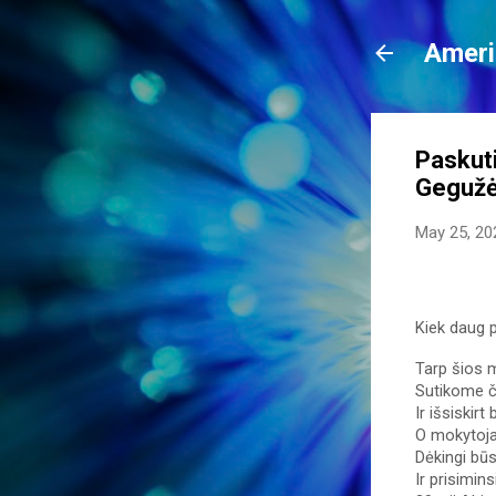
Ameri
Paskuti
Gegužė
May 25, 20
Kiek daug 
Tarp šios 
Sutikome č
Ir išsiskirt 
O mokytojam
Dėkingi bū
Ir prisimins