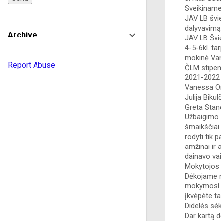
Sveikiname
JAV LB švi
dalyvavimą.
Archive
JAV LB Švi
4-5-6kl. ta
mokinė Vane
Report Abuse
ČLM stipend
2021-2022 m
Vanessa Ori
Julija Bikul
Greta Stane
Užbaigimo š
šmaikščiai 
rodyti tik 
amžinai ir 
dainavo vai
Mokytojos V
Dėkojame m
mokymosi me
įkvėpėte t
Didelės sėk
Dar kartą 