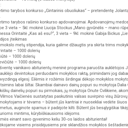
: 
etimo tarybos konkurso „Gintarinis obuoliukas“ – pretendentę Jolan
 
etimo tarybos rašinio konkurso apdovanojimai. Apdovanojimų medcen
rpe 3 vieta – 5kl. mokinė Liucija Stockus „Mano gyvūnėlis – mano rūpest
ssa Orintaitė „Kas aš esu?“, 3 vieta – 9kl. mokinė Gabija Bickus „Liet
ijos įteikimas 
okslo metų stipendija, kuria galime džiaugtis yra skirta trims mokyk
ntaitė – 1000 dolerių 
čiūtė – 1000 dolerių 
vičiūtė – 1000 dolerių 
ventę vainikavo abiturientų meninė programa paruošta auklėtojos Jov
auklėjo devintokus perduodami mokyklos raktą, primindami jog dabar jie
pavyzdingą elgesį. Eilėmis ir rožėmis širdingai dėkojo mokyklos mokytoj
atsimins labai šiltai. Skambiai dainavo dainų popuri su mokytoja Dalia 
kiškų dainelių popuri su pirmokais, jų mokytoja Onute Cvilikiene, ako
ilmos Vaičienės sustatytas paskutinis valsas suvirpino visų žiūrovų š
okytojams ir tėvams – būtent jūs kantriai ir nuosekliai vedėte šiuos
tus, auginote sparnus ir padėjote kilti. Būtent jūs besąlygiškai tikėjot
aurioms mintims, kūrybiškiausioms idėjoms. 
mės einant savo gyvenimo keliu 30-os laidos abiturientai! 
dėkojame visiems prisidėjusiems prie sklandžios mokyklos šeštadienin