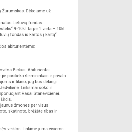
tą Žurumskas. Dėkojame už 
atas Lietuvių fondas. 
ėlis“ 9-10kl. tarpe 1 vieta – 10kl. 
uvių fondas iš kartos į kartą“ 
los abiturientėms: 
itos Bickus. Abiturientai 
 pasilieka šeimininkais ir privalo 
oms ir tikino, jog bus dėkingi 
Gedviliene. Linksmai šoko ir 
mponuojant Rasai Stanevičienei. 
irdis. 
 jaunus žmones per visus 
e, skatinote, brėžėte ribas ir 
ės veiklos. Linkime jums visiems 