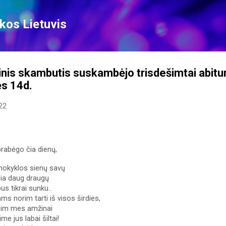
Skip to main content
kos Lietuvis
nis skambutis suskambėjo trisdešimtai abituri
s 14d.
22
prabėgo čia dienų,
mokyklos sienų savų 
ia daug draugų 
bus tikrai sunku.. 
s norim tarti iš visos širdies, 
sim mes amžinai 
ime jus labai šiltai! 