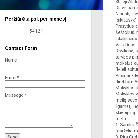
30-oji Abitu
Dieve parod
“Jausk, tik
Peržiūrėta psl. per mėnesį
įsiklausyk” 
Pražydus al
5
4
1
2
1
šeštokus, 
išlaikiusiu
Vida Rupšie
Contact Form
Dovilienė,
tarybos pir
Name
mokslus au
“Mieli abit
Prisiminkit
Email
*
direktorė V
Mokyklos pa
Mokyklos va
Message
*
meilę savo 
ilgametį li
skiepijimą
metų. 
1. Sandra 
(darželio m
3. Rita Gu