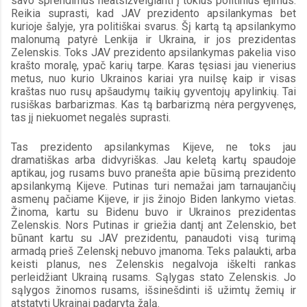
savo sprendimus neatsižvelgianti į tokius politinius ėjimus. 
Reikia suprasti, kad JAV prezidento apsilankymas bet 
kurioje šalyje, yra politiškai svarus. Šį kartą tą apsilankymo 
malonumą patyrė Lenkija ir Ukraina, ir jos prezidentas 
Zelenskis. Toks JAV prezidento apsilankymas pakelia viso 
krašto moralę, ypač karių tarpe. Karas tęsiasi jau vienerius 
metus, nuo kurio Ukrainos kariai yra nuilsę kaip ir visas 
kraštas nuo rusų apšaudymų taikių gyventojų apylinkių. Tai 
rusiškas barbarizmas. Kas tą barbarizmą nėra pergyvenęs, 
tas jį niekuomet negalės suprasti.
Tas prezidento apsilankymas Kijeve, ne toks jau 
dramatiškas arba didvyriškas. Jau keletą kartų spaudoje 
aptikau, jog rusams buvo pranešta apie būsimą prezidento 
apsilankymą Kijeve. Putinas turi nemažai jam tarnaujančių 
asmenų pačiame Kijeve, ir jis žinojo Biden lankymo vietas. 
Žinoma, kartu su Bidenu buvo ir Ukrainos prezidentas 
Zelenskis. Nors Putinas ir griežia dantį ant Zelenskio, bet 
būnant kartu su JAV prezidentu, panaudoti visą turimą 
armadą prieš Zelenskį nebuvo įmanoma. Teks palaukti, arba 
keisti planus, nes Zelenskis negalvoja iškelti rankas 
perleidžiant Ukrainą rusams. Sąlygas stato Zelenskis. Jo 
sąlygos žinomos rusams, išsinešdinti iš užimtų žemių ir 
atstatyti Ukrainai padarytą žalą.