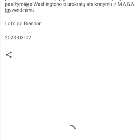
pasižymėjęs Washingtono biurokratų atsikratymu ir M.A.G.A. 
įgyvendinimu.
Let‘s go Brandon.
2023-03-02 
C
o
m
m
e
n
t
s