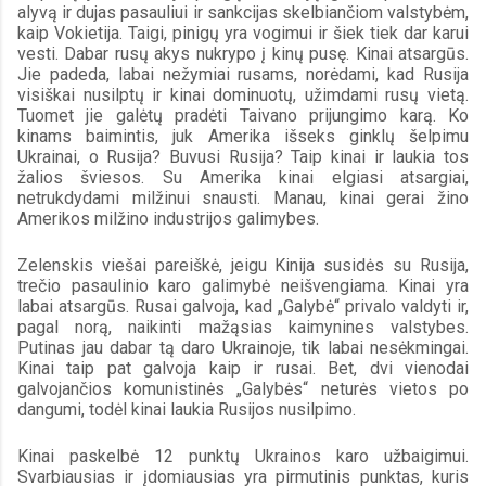
alyvą ir dujas pasauliui ir sankcijas skelbiančiom valstybėm, 
kaip Vokietija. Taigi, pinigų yra vogimui ir šiek tiek dar karui 
vesti. Dabar rusų akys nukrypo į kinų pusę. Kinai atsargūs. 
Jie padeda, labai nežymiai rusams, norėdami, kad Rusija 
visiškai nusilptų ir kinai dominuotų, užimdami rusų vietą. 
Tuomet jie galėtų pradėti Taivano prijungimo karą. Ko 
kinams baimintis, juk Amerika išseks ginklų šelpimu 
Ukrainai, o Rusija? Buvusi Rusija? Taip kinai ir laukia tos 
žalios šviesos. Su Amerika kinai elgiasi atsargiai, 
netrukdydami milžinui snausti. Manau, kinai gerai žino 
Amerikos milžino industrijos galimybes.
Zelenskis viešai pareiškė, jeigu Kinija susidės su Rusija, 
trečio pasaulinio karo galimybė neišvengiama. Kinai yra 
labai atsargūs. Rusai galvoja, kad „Galybė“ privalo valdyti ir, 
pagal norą, naikinti mažąsias kaimynines valstybes. 
Putinas jau dabar tą daro Ukrainoje, tik labai nesėkmingai. 
Kinai taip pat galvoja kaip ir rusai. Bet, dvi vienodai 
galvojančios komunistinės „Galybės“ neturės vietos po 
dangumi, todėl kinai laukia Rusijos nusilpimo.
Kinai paskelbė 12 punktų Ukrainos karo užbaigimui. 
Svarbiausias ir įdomiausias yra pirmutinis punktas, kuris 