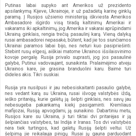
Putinas labai supyko ant Amerikos už prezidento 
apsilankymą Kijeve, Ukrainoje, ir už pažadėtą karinę ginklų 
paramą. Į Rusijos užsienio ministeriją iškviesta Amerikos 
Ambasadorė išgirdo visą tiradą kaltinimų Amerikai ir 
vakarams iki apkaltinimų, jog Amerika ir vakarai aprūpindami 
Ukrainą ginklais, rengia trečią pasaulinį karą. Vieną dalyką 
rusai ambasadorei nepasakė, būtent, kad jie tos siunčiamos 
Ukrainai paramos labai bijo, nes neturi kuo pasipriešinti. 
Stebint rusų elgesį, aiškiai matome Ukrainos išsilaisvinimo 
kovoje pergalę. Rusija privalo suprasti, jog jos pasaulinė 
galybė, Putinui vadovaujant, sunaikinta. Pralaimėjimo atveju 
Ukrainos kare, jie grasina branduolini karu. Baimė turi 
dideles akis. Tikri suskiai.
Rusija yra nusilpusi ir jau nebesiskaitanti pasaulio galybė, 
nes vedant karą su Ukraina, rusai išvogę valstybės iždą, 
ieško pritarėjų, kurie galėtų ją šelpti ginklais, nes savų jau 
nebesugeba pakankamą kiekį pasigaminti. Kremliaus 
mafijozai, Rusiją apvogdami, ją sunaikino. Dabartiniu metu, 
Rusijos kare su Ukraina, ji turi tiktai dvi pritarėjas ir ją 
šelpiančias valstybes, tai Indija ir Iranas. Tos dvi valstybės 
nėra tiek turtingos, kad galėtų Rusiją šelpti veltui. Už 
šelpimą jie reikalauja pinigų. Rusai jų gauna parduodant 