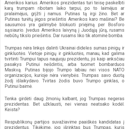
Amerikos karius. Amerikos prezidentas turi teisę paskelbti 
karą trumpam ribotam laiko tarpui, po to laimėjus ar 
pralaimėjus, grįžti į namus. Putinas tą irgi žino. Bet ar 
Putinas turėtų jėgos priešintis Amerikos karo mašinai? Be 
sausumos yra galimybė blokuoti priėjimą per Bosforo 
sąsiaurio. Įvedus Amerikos laivyną į Juodąją jūrą, rusams 
nebūtų tikslo priešintis. Dar rusams liko tik atominė bomba.
Trumpas nėra linkęs dalinti Ukrainai dideles sumas pinigų ir 
ginkluotės. Vietoje pinigų ir ginkluotės, manau, kad galima 
tvirtinti Trumpui tapus naujuoju prezidentu, jis kaip anksčiau 
pasakys Putinui nešdintis, arba tuomet bombarduos 
Maskvą. Putinas bijojo Trumpo labiau nei visos NATO 
organizacijos, kurioje nėra vienybės. Trumpas savo duotą 
žodį išlaikydavo. Tvirtas žodis buvo Trumpo ginklas, o 
Putinui baimė.
Tenka girdėti daug žmonių kalbant, jog Trumpas negeras 
prezidentas. Bet užklausti, nei vienas neatsako kodėl. 
Keista?
Respublikonų partijos suvažiavime paaiškės kandidatas į 
prezidentus. Tikėkime, jog išrinktas bus Trumpas, kuris 