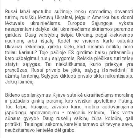
Rusai labai apstulbo sužinoję lenkų sprendimą dovanoti 
turimų rusiškų lėktuvų Ukrainai, jeigu ir Amerika bus dosni 
lėktuvais ukrainiečiams. Europos Sąjungoje vyksta 
nesuprantami dalykai dėl ukrainiečiams skiriamos paramos 
ginklais. Daug valstybių šelpia Ukrainą, pagal kiekvienos 
nuomonę arba išgalę. Kodėl ne visiems kartu suteikti 
Ukrainai reikalingų ginklų kiekį, kad rusams neliktų noro 
toliau kariauti? Toje pačioje ES girdime balsų pritariančių 
karo užbaigimui rusų sąlygomis. Reiškia plėšikas turi teisę 
statyti sąlygas. Tai niekšiškumas, kurio priekyje yra 
prancūzas. Rusai privalo be jokių sąlygų išsinešdinti iš 
užimtų teritorijų. Sąlygas diktuoti privalo tiktai nukentėjusis. 
Jokių išimčių.
Bideno apsilankymas Kijeve suteikė ukrainiečiams moralinę 
ir pažadais ginklų paramą, kas visiškai apstulbino Putiną. 
Tuo tarpu, Rusijoje, žuvusio kario motina apdovanojama 
įspūdingu apdovanojimu - maišeliu koldūnų. Tiek verta 
sūnaus gyvybė. Daug ruselių vaikinų žūna, koldūnų gali 
pritrūkti. Teisingai sakoma, kareivis tarnavo už tėvynę savo, 
neužsitarnavo lentelės dėl grabo.