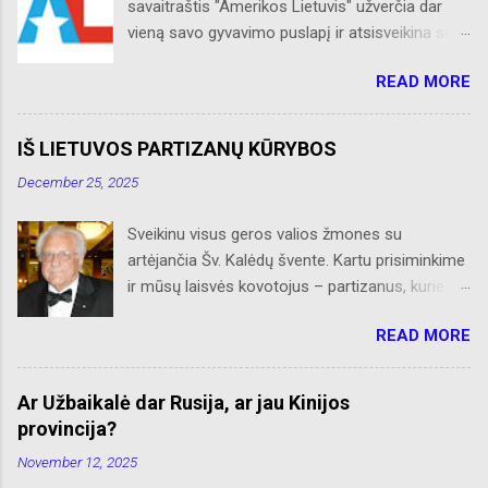
savaitraštis "Amerikos Lietuvis" užverčia dar
vieną savo gyvavimo puslapį ir atsisveikina su
skaitytojais. Naujaisiais metais neliks internete
READ MORE
skelbtų AL naujienų apie Amerikos lietuvių
veiklą, Albino Hofmano apžvalgų, trumpų žinių
apie Čikagą bei jos priemiesčius. Dėkojame
IŠ LIETUVOS PARTIZANŲ KŪRYBOS
savo seniems ir neseniai prie AL
December 25, 2025
prisijungusiems skaitytojams. Ačiū už palaikymą
ir meilę lietuviškam žodžiui. Bronius Abrutis
Sveikinu visus geros valios žmones su
artėjančia Šv. Kalėdų švente. Kartu prisiminkime
ir mūsų laisvės kovotojus – partizanus, kurie
paaukojo, dėl mūsų laisvės, savo brangiausį
READ MORE
turtą – gyvybes. Kiti, gyvi paimti nelaisvėn,
tempė Rusijos Sibiro platybėse katorgos vergiją.
Retas kuris grįžo, sveikatą praradęs, bet
Ar Užbaikalė dar Rusija, ar jau Kinijos
nepalūžęs dvasioje, į Nepriklausomą Lietuvą.
provincija?
Juk jie būdami bei šaldami ir alkani savo
November 12, 2025
bunkeriuose, sniegynuose ar slepiantis po eglių