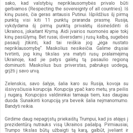
sako, kad valstybių nepriklausomybės privalo būti 
gerbiamos (Respecting the sovereignty of all countries). Iš 
kinų pusės, čia geras antausis Putinui. Išpildžius šį pirmą 
punktą visi kiti 11 punktų praranda prasmę. Rusija, 
vykdydama šį pirmą punktą privalėtų išsinešdinti iš 
Ukrainos, įskaitant Krymą. Aidi įvairios nuomonės apie tokį 
kinų pasiūlymą. Bet rusai, išversdami į rusų kalbą, sugebės 
pasaulį įtikinti, kad tai reiškia jog „jėga nustato 
nepriklausomybę“. Maskolius nesikeičia. Galime drąsiai 
tvirtinti, jog kinų tikslas yra matyti rusų pralaimėjimą 
Ukrainoje, kad jie patys galėtų tą pasaulio regioną 
dominuoti. Maskolius bus priverstas, pabrukęs uodegą, 
grįžti į savo urvą.
Zelenskis, savo šalyje, šalia karo su Rusija, kovoja su 
išsivysčiusia korupcija. Korupcija ypač karo metu, yra peilis 
į nugarą. Korupcijos valdininkai tarnauja tiem, kas daugiau 
duoda. Sunaikinti korupciją yra beveik šalia neįmanomumo. 
Bandyti reikia.
Girdime daug nepagrįstų priekaištų Trumpui, kad jis atėjęs į 
prezidentūrą nutrauks visą Ukrainos pašalpą. Pirmiausiai, 
Trumpo tikslas būtų užbaigti tą karą, galbūt, įveliant ir 