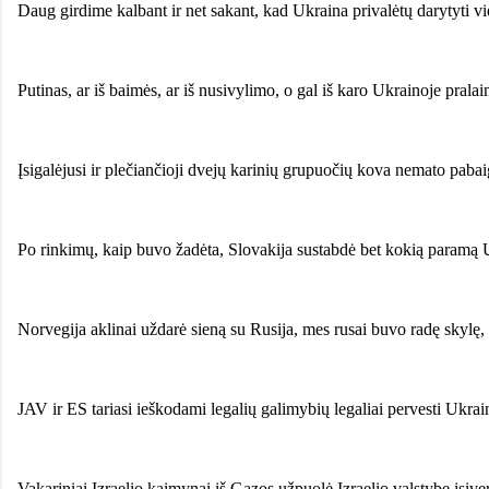
Daug girdime kalbant ir net sakant, kad Ukraina privalėtų darytyti vie
Putinas, ar iš baimės, ar iš nusivylimo, o gal iš karo Ukrainoje pral
Įsigalėjusi ir plečiančioji dvejų karinių grupuočių kova nemato pabaig
Po rinkimų, kaip buvo žadėta, Slovakija sustabdė bet kokią paramą U
Norvegija aklinai uždarė sieną su Rusija, mes rusai buvo radę skylę,
JAV ir ES tariasi ieškodami legalių galimybių legaliai pervesti Ukrai
Vakariniai Izraelio kaimynai iš Gazos užpuolė Izraelio valstybę įsiver