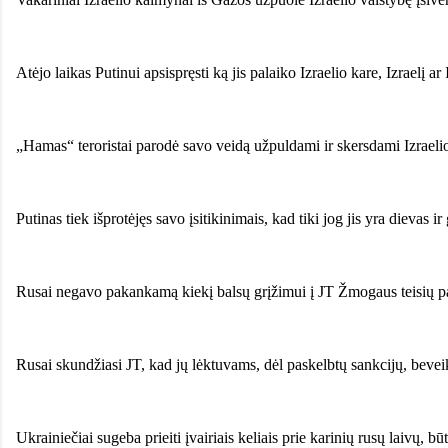
Atėjo laikas Putinui apsispręsti ką jis palaiko Izraelio kare, Izraelį 
„Hamas“ teroristai parodė savo veidą užpuldami ir skersdami Izraelio 
Putinas tiek išprotėjęs savo įsitikinimais, kad tiki jog jis yra dievas i
Rusai negavo pakankamą kiekį balsų grįžimui į JT Žmogaus teisių pada
Rusai skundžiasi JT, kad jų lėktuvams, dėl paskelbtų sankcijų, bevei
Ukrainiečiai sugeba prieiti įvairiais keliais prie karinių rusų laivų, b