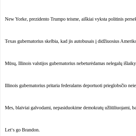
New Yorke, prezidento Trumpo teisme, aiškiai vyksta politinis persek
Texas gubernatorius skelbia, kad jis autobusais į didžiuosius Amerik
Mūsų, Illinois valstijos gubernatorius nebeturėdamas nelegalų išlaiky
Illinois gubernatorius pritaria federalams deportuoti prieglobsčio ne
Mes, blaiviai galvodami, nepasiduokime demokratų užliūliuojami, ba
Let‘s go Brandon.