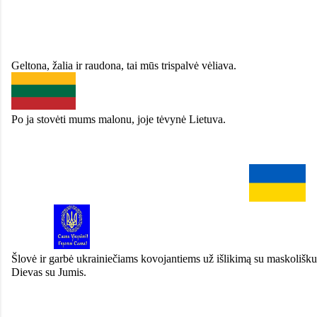
Geltona, žalia ir raudona, tai mūs trispalvė vėliava.
Po ja stovėti mums malonu, joje tėvynė Lietuva.
Šlovė ir garbė ukrainiečiams kovojantiems už išlikimą su maskoliškuo
Dievas su Jumis.