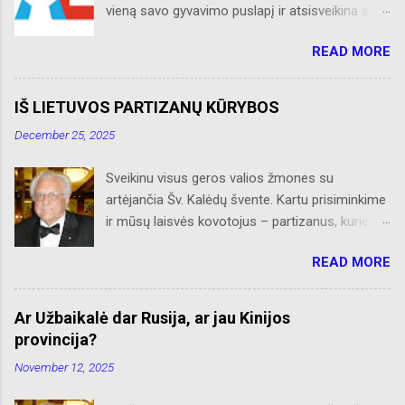
vieną savo gyvavimo puslapį ir atsisveikina su
skaitytojais. Naujaisiais metais neliks internete
READ MORE
skelbtų AL naujienų apie Amerikos lietuvių
veiklą, Albino Hofmano apžvalgų, trumpų žinių
apie Čikagą bei jos priemiesčius. Dėkojame
IŠ LIETUVOS PARTIZANŲ KŪRYBOS
savo seniems ir neseniai prie AL
December 25, 2025
prisijungusiems skaitytojams. Ačiū už palaikymą
ir meilę lietuviškam žodžiui. Bronius Abrutis
Sveikinu visus geros valios žmones su
artėjančia Šv. Kalėdų švente. Kartu prisiminkime
ir mūsų laisvės kovotojus – partizanus, kurie
paaukojo, dėl mūsų laisvės, savo brangiausį
READ MORE
turtą – gyvybes. Kiti, gyvi paimti nelaisvėn,
tempė Rusijos Sibiro platybėse katorgos vergiją.
Retas kuris grįžo, sveikatą praradęs, bet
Ar Užbaikalė dar Rusija, ar jau Kinijos
nepalūžęs dvasioje, į Nepriklausomą Lietuvą.
provincija?
Juk jie būdami bei šaldami ir alkani savo
November 12, 2025
bunkeriuose, sniegynuose ar slepiantis po eglių
šakom, tap pat šventė Šv. Kalėdas glausdami