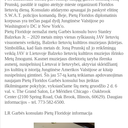
Prunskį, pasiūlė ir ragino ateityje mieste organizuoti Floridos
lietuvių dieną. Konsulato atidarymo apsaugai jis paskyrė elitinę
S.W.A.T. policijos komandą. Beje, Pietų Floridos diplomatinis
korpusas yra trečias pagal dydį Jungtinėse Valstijose po
Washington'o DC ir New York'o.
Pietų Floridoje nemažai metų Garbės konsulu buvo Stanley
Balzekas Jr. – 2020 metais miręs vienas ryškiausių JAV lietuvių
visuomenės veikėjų, Balzeko lietuvių kultūros muziejaus įkūrėjas.
Simboliška, kad šiais metais dr. Joną Prunskį už jo reikšmingą
veiklą JAV ir Lietuvoje Balzeko lietuvių kultūros muziejus išrinko
Metų žmogumi. Kasmet muziejaus direktorių taryba išrenka
asmenį, nusipelniusį Lietuvai ir lietuvybei, aktyviai skleidžiantį
jos kultūrą ir istoriją Jungtinėse Amerikos Valstijose ar kitaip
nusipelniusį gimtinei. Šis jau 57-tą kartą teikiamas apdovanojimas
naujajam Pietų Floridos Garbės konsului bus įteiktas
iškilmingame pokylyje, vyksiančiame šių metų gruodžio 2 d. 6
val. v. The Grand Salon, Le Méridien Chicago - Oakbrook
Center (2100 Spring Road, Oak Brook, Illinois, 60629). Daugiau
informacijos – tel. 773-582-6500.
LR Garbės konsulato Pietų Floridoje informacija