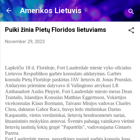
Skip to main content
Amerikos Lietuvis
Puiki žinia Pietų Floridos lietuviams
November 29, 2023
Lapkričio 18 d. Floridoje, Fort Lauderdale mieste vyko oficialus
Lietuvos Respublikos garbės konsulato atidarymas. Garbės
konsulu Pietų Floridoje paskirtas JAV lietuvis dr. Jonas Prunskis.
Atidarymo priėmime dalyvavo iš Vašingtono atvykusi LR
Ambasadorė Audra Plepytė, Fort Lauderdale miesto meras Dean
Trantalis, Islandijos Konsulas Matthias Eggertsson, Vokietijos
vicekonsulas Klaus Bormann, Taivano Misijos vadovas Charles
Chou, daktaras Gabor Racz, buvęs ledo ritulininkas Darius
Kasparaitis, vietos verslininkai, lietuvių bendruomenės nariai,
lituanistinės mokyklos atstovai. Šventės pabaigą vainikavo vietinė
lietuvių tautinių šokių grupė "Papartėlis", vadovaujama Gintarės
Pazera.
Fort Lauderdale meras, pasveikinęs naująjį garbės konsulą Joną