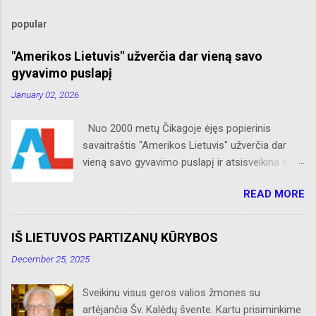
popular
"Amerikos Lietuvis" užverčia dar vieną savo
gyvavimo puslapį
January 02, 2026
Nuo 2000 metų Čikagoje ėjęs popierinis
savaitraštis "Amerikos Lietuvis" užverčia dar
vieną savo gyvavimo puslapį ir atsisveikina su
skaitytojais. Naujaisiais metais neliks internete
READ MORE
skelbtų AL naujienų apie Amerikos lietuvių
veiklą, Albino Hofmano apžvalgų, trumpų žinių
apie Čikagą bei jos priemiesčius. Dėkojame
IŠ LIETUVOS PARTIZANŲ KŪRYBOS
savo seniems ir neseniai prie AL
December 25, 2025
prisijungusiems skaitytojams. Ačiū už palaikymą
ir meilę lietuviškam žodžiui. Bronius Abrutis
Sveikinu visus geros valios žmones su
artėjančia Šv. Kalėdų švente. Kartu prisiminkime