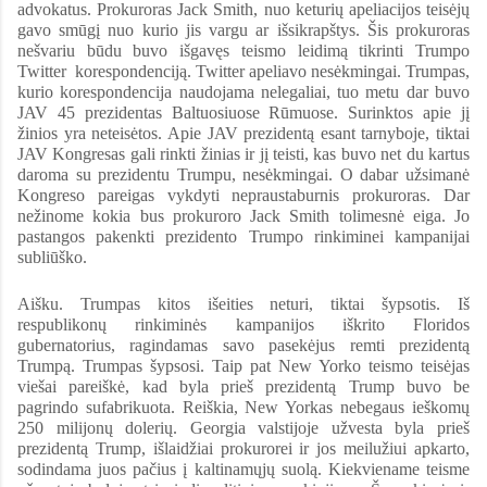
advokatus. Prokuroras Jack Smith, nuo keturių apeliacijos teisėjų
gavo smūgį nuo kurio jis vargu ar išsikrapštys. Šis prokuroras
nešvariu būdu buvo išgavęs teismo leidimą tikrinti Trumpo
Twitter korespondenciją. Twitter apeliavo nesėkmingai. Trumpas,
kurio korespondencija naudojama nelegaliai, tuo metu dar buvo
JAV 45 prezidentas Baltuosiuose Rūmuose. Surinktos apie jį
žinios yra neteisėtos. Apie JAV prezidentą esant tarnyboje, tiktai
JAV Kongresas gali rinkti žinias ir jį teisti, kas buvo net du kartus
daroma su prezidentu Trumpu, nesėkmingai. O dabar užsimanė
Kongreso pareigas vykdyti nepraustaburnis prokuroras. Dar
nežinome kokia bus prokuroro Jack Smith tolimesnė eiga. Jo
pastangos pakenkti prezidento Trumpo rinkiminei kampanijai
subliūško.
Aišku. Trumpas kitos išeities neturi, tiktai šypsotis. Iš
respublikonų rinkiminės kampanijos iškrito Floridos
gubernatorius, ragindamas savo pasekėjus remti prezidentą
Trumpą. Trumpas šypsosi. Taip pat New Yorko teismo teisėjas
viešai pareiškė, kad byla prieš prezidentą Trump buvo be
pagrindo sufabrikuota. Reiškia, New Yorkas nebegaus ieškomų
250 milijonų dolerių. Georgia valstijoje užvesta byla prieš
prezidentą Trump, išlaidžiai prokurorei ir jos meilužiui apkarto,
sodindama juos pačius į kaltinamųjų suolą. Kiekviename teisme