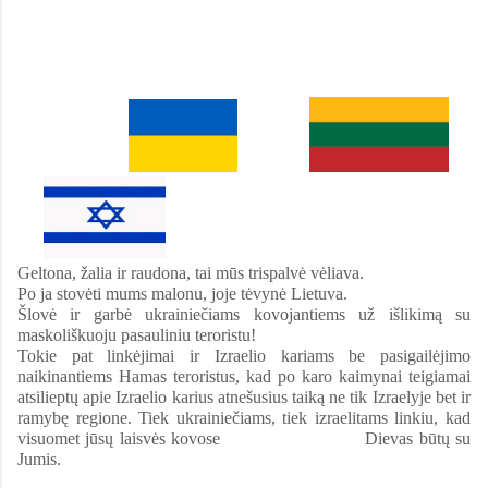
Geltona, žalia ir raudona, tai mūs trispalvė vėliava.
Po ja stovėti mums malonu, joje tėvynė Lietuva.
Šlovė ir garbė ukrainiečiams kovojantiems už išlikimą su
maskoliškuoju pasauliniu teroristu!
Tokie pat linkėjimai ir Izraelio kariams be pasigailėjimo
naikinantiems Hamas teroristus, kad po karo kaimynai teigiamai
atsilieptų apie Izraelio karius atnešusius taiką ne tik Izraelyje bet ir
ramybę regione. Tiek ukrainiečiams, tiek izraelitams linkiu, kad
visuomet jūsų laisvės kovose Dievas būtų su
Jumis.