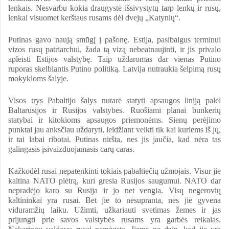
lenkais. Nesvarbu kokia draugystė išsivystytų tarp lenkų ir rusų,
lenkai visuomet kerštaus rusams dėl dvejų „Katynių“.
Putinas gavo naują smūgį į pašonę. Estija, pasibaigus terminui
vizos rusų patriarchui, žada tą vizą nebeatnaujinti, ir jis privalo
apleisti Estijos valstybę. Taip uždaromas dar vienas Putino
ruporas skelbiantis Putino politiką. Latvija nutraukia šelpimą rusų
mokykloms šalyje.
Visos trys Pabaltijo šalys nutarė statyti apsaugos liniją palei
Baltarusijos ir Rusijos valstybes. Ruošiami planai bunkerių
statybai ir kitokioms apsaugos priemonėms. Sienų perėjimo
punktai jau anksčiau uždaryti, leidžiant veikti tik kai kuriems iš jų,
ir tai labai ribotai. Putinas niršta, nes jis jaučia, kad nėra tas
galingasis įsivaizduojamasis carų caras.
Kažkodėl rusai nepatenkinti tokiais pabaltiečių užmojais. Visur jie
kaltina NATO plėtrą, kuri gresia Rusijos saugumui. NATO dar
nepradėjo karo su Rusija ir jo net vengia. Visų negerovių
kaltininkai yra rusai. Bet jie to nesupranta, nes jie gyvena
viduramžių laiku. Užimti, užkariauti svetimas žemes ir jas
prijungti prie savos valstybės rusams yra garbės reikalas.