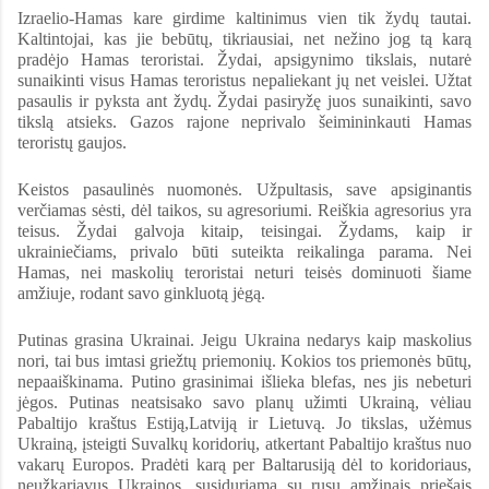
Izraelio-Hamas kare girdime kaltinimus vien tik žydų tautai.
Kaltintojai, kas jie bebūtų, tikriausiai, net nežino jog tą karą
pradėjo Hamas teroristai. Žydai, apsigynimo tikslais, nutarė
sunaikinti visus Hamas teroristus nepaliekant jų net veislei. Užtat
pasaulis ir pyksta ant žydų. Žydai pasiryžę juos sunaikinti, savo
tikslą atsieks. Gazos rajone neprivalo šeimininkauti Hamas
teroristų gaujos.
Keistos pasaulinės nuomonės. Užpultasis, save apsiginantis
verčiamas sėsti, dėl taikos, su agresoriumi. Reiškia agresorius yra
teisus. Žydai galvoja kitaip, teisingai. Žydams, kaip ir
ukrainiečiams, privalo būti suteikta reikalinga parama. Nei
Hamas, nei maskolių teroristai neturi teisės dominuoti šiame
amžiuje, rodant savo ginkluotą jėgą.
Putinas grasina Ukrainai. Jeigu Ukraina nedarys kaip maskolius
nori, tai bus imtasi griežtų priemonių. Kokios tos priemonės būtų,
nepaaiškinama. Putino grasinimai išlieka blefas, nes jis nebeturi
jėgos. Putinas neatsisako savo planų užimti Ukrainą, vėliau
Pabaltijo kraštus Estiją,Latviją ir Lietuvą. Jo tikslas, užėmus
Ukrainą, įsteigti Suvalkų koridorių, atkertant Pabaltijo kraštus nuo
vakarų Europos. Pradėti karą per Baltarusiją dėl to koridoriaus,
neužkariavus Ukrainos, susiduriama su rusų amžinais priešais