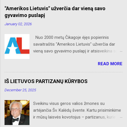
"Amerikos Lietuvis" užverčia dar vieną savo
gyvavimo puslapį
January 02, 2026
Nuo 2000 metų Čikagoje ėjęs popierinis
savaitraštis "Amerikos Lietuvis" užverčia dar
vieną savo gyvavimo puslapį ir atsisveikina su
skaitytojais. Naujaisiais metais neliks internete
READ MORE
skelbtų AL naujienų apie Amerikos lietuvių
veiklą, Albino Hofmano apžvalgų, trumpų žinių
apie Čikagą bei jos priemiesčius. Dėkojame
IŠ LIETUVOS PARTIZANŲ KŪRYBOS
savo seniems ir neseniai prie AL
December 25, 2025
prisijungusiems skaitytojams. Ačiū už palaikymą
ir meilę lietuviškam žodžiui. Bronius Abrutis
Sveikinu visus geros valios žmones su
artėjančia Šv. Kalėdų švente. Kartu prisiminkime
ir mūsų laisvės kovotojus – partizanus, kurie
paaukojo, dėl mūsų laisvės, savo brangiausį