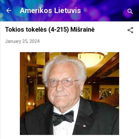
Skip to main content
Amerikos Lietuvis
Tokios tokelės (4-215) Mišrainė
January 25, 2024