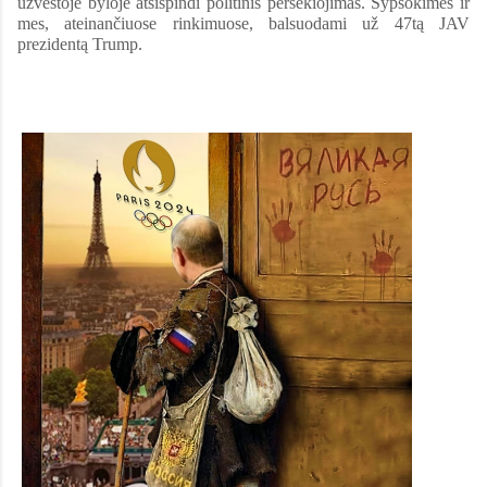
užvestoje byloje atsispindi politinis persekiojimas. Šypsokimės ir
mes, ateinančiuose rinkimuose, balsuodami už 47tą JAV
prezidentą Trump.