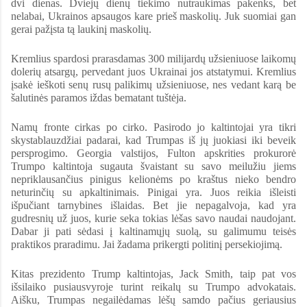
dvi dienas. Dviejų dienų tiekimo nutraukimas pakenks, bet
nelabai, Ukrainos apsaugos kare prieš maskolių. Juk suomiai gan
gerai pažįsta tą laukinį maskolių.
Kremlius spardosi prarasdamas 300 milijardų užsieniuose laikomų
dolerių atsargų, pervedant juos Ukrainai jos atstatymui. Kremlius
įsakė ieškoti senų rusų palikimų užsieniuose, nes vedant karą be
šalutinės paramos iždas bematant tuštėja.
Namų fronte cirkas po cirko. Pasirodo jo kaltintojai yra tikri
skystablauzdžiai padarai, kad Trumpas iš jų juokiasi iki beveik
persprogimo. Georgia valstijos, Fulton apskrities prokurorė
Trumpo kaltintoja sugauta švaistant su savo meilužiu jiems
nepriklausančius pinigus kelionėms po kraštus nieko bendro
neturinčių su apkaltinimais. Pinigai yra. Juos reikia išleisti
išpučiant tarnybines išlaidas. Bet jie nepagalvoja, kad yra
gudresnių už juos, kurie seka tokias lėšas savo naudai naudojant.
Dabar ji pati sėdasi į kaltinamųjų suolą, su galimumu teisės
praktikos praradimu. Jai žadama prikergti politinį persekiojimą.
Kitas prezidento Trump kaltintojas, Jack Smith, taip pat vos
išsilaiko pusiausvyroje turint reikalų su Trumpo advokatais.
Aišku, Trumpas negailėdamas lėšų samdo pačius geriausius