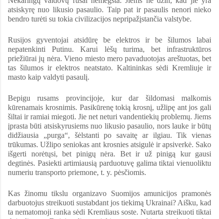
Nekaringų valdovų rusai nemėgsta. Jiems ne dzin, kad jie yra
atsiskyrę nuo likusio pasaulio. Taip pat ir pasaulis nenori nieko
bendro turėti su tokia civilizacijos nepripažįstančia valstybe.
Rusijos gyventojai atsidūrę be elektros ir be šilumos labai
nepatenkinti Putinu. Karui lėšų turima, bet infrastruktūros
priežiūrai jų nėra. Vieno miesto mero pavaduotojas areštuotas, bet
tas šilumos ir elektros neatstato. Kaltininkas sėdi Kremliuje ir
masto kaip valdyti pasaulį.
Bepigu rusams provincijoje, kur dar šildomasi malkomis
kūrenamais krosnimis. Pasikūrenę tokią krosnį, užlipę ant jos gali
šiltai ir ramiai miegoti. Jie net neturi vandentiekių problemų. Jiems
įprasta būti atsiskyrusiems nuo likusio pasaulio, nors lauke ir būtų
didžiausia „purga“, šėlstanti po savaitę ar ilgiau. Tik vienas
trūkumas. Užlipo seniokas ant krosnies atsigulė ir apsiverkė. Sako
išgerti norėtųsi, bet pinigų nėra. Bet ir už pinigą kur gausi
degtinės. Pasiekti artimiausią parduotuvę galima tiktai vienuoliktu
numeriu transporto priemone, t. y. pėsčiomis.
Kas žinomu tikslu organizavo Suomijos amunicijos pramonės
darbuotojus streikuoti sustabdant jos tiekimą Ukrainai? Aišku, kad
ta nematomoji ranka sėdi Kremliaus soste. Nutarta streikuoti tiktai