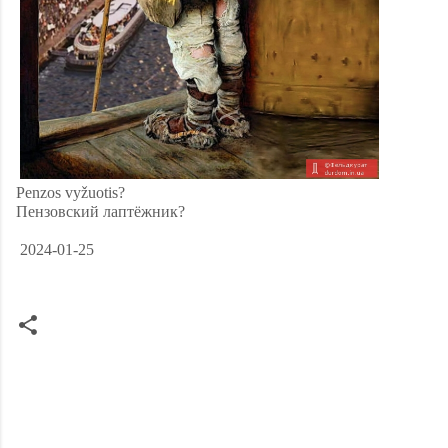
Penzos vyžuotis?
Пензовский лаптёжник?
2024-01-25
C
o
m