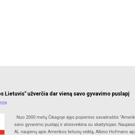
s Lietuvis" užverčia dar vieną savo gyvavimo puslapį
2026
Nuo 2000 metų Čikagoje ėjęs popierinis savaitraštis "Ameriko
savo gyvavimo puslapį ir atsisveikina su skaitytojais. Naujaisi
AL naujienų apie Amerikos lietuvių veiklą, Albino Hofmano ap