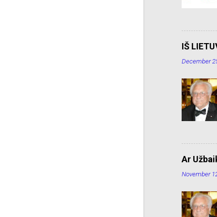
IŠ LIET
December 25
Ar Užbaik
November 12