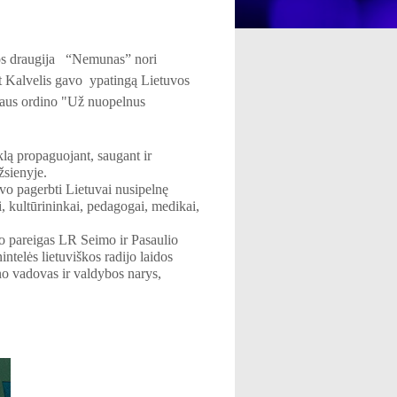
lpos draugija “Nemunas” nori
t Kalvelis gavo ypatingą Lietuvos
iaus ordino "Už nuopelnus
klą propaguojant, saugant ir
užsienyje.
vo pagerbti Lietuvai nusipelnę
, kultūrininkai, pedagogai, medikai,
o pareigas LR Seimo ir Pasaulio
ntelės lietuviškos radijo laidos
no vadovas ir valdybos narys,