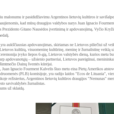
iu malonumu ir pasididžiavimu Argentinos lietuvių kultūros ir saviša
 naujienomis, kad mūsų draugijos valdybos narys Juan Ignacio Fourmen
s Prezidento Gitano Nausėdos įvertinimą ir apdovanojimą, Vyčio Kryž
edalį.
 yra aukščiausias apdovanojimas, skiriamas ne Lietuvos piliečiui už vei
 Lietuvos kultūrą, visuomeninę kultūrinę, meninę ir žurnalistinę veiklą 
ceremonija įvyko liepos 6-ąją, Lietuvos valstybės dieną, kurios metu bu
rp apdovanotųjų – užsienio partneriai, Lietuvos pareigūnai, menininkai
s šimtmečio Dainų šventės kūrėjai.
 Juan Ignacio Fourment Kalvelis šiuo metu eina Pietų Amerikos atstov
ndruomenės (PLB) komisijoje, yra radijo laidos "Ecos de Lituania", vieni
koje režisierius, Argentinos lietuvių kultūros draugijos "Nemunas" me
sto savivaldybės žurnalistas.
ums už sklaidą.