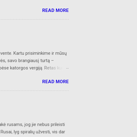
 AL prisijungusiems skaitytojams.
READ MORE
s
švente. Kartu prisiminkime ir mūsų
vės, savo brangiausį turtą –
ybėse katorgos vergiją. Retas kuris
omą Lietuvą. Juk jie būdami bei
READ MORE
 po eglių šakom, tap pat šventė Šv.
 Amžia garbė tebūna jiems.
ano dainą“. IŠ LIETUVOS PARTIZANŲ
 aukso, Mūs šalis ir be perlų
ė esi. Neraudok, nors žinau, kad
ėjai – Mano broliai – klajūnai
kė rusams, jog jie nebus prileisti
ai, lyg spiralių užvesti, vis dar