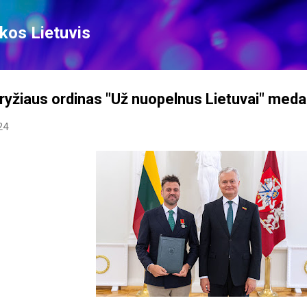
Skip to main content
kos Lietuvis
ryžiaus ordinas "Už nuopelnus Lietuvai" medal
24