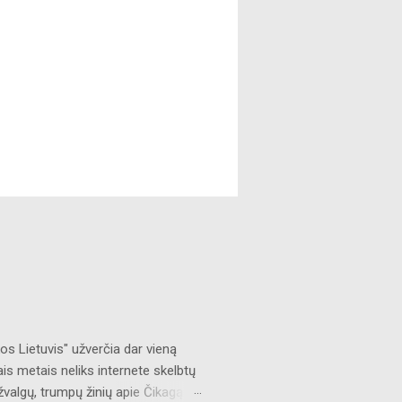
s Lietuvis" užverčia dar vieną
ais metais neliks internete skelbtų
žvalgų, trumpų žinių apie Čikagą