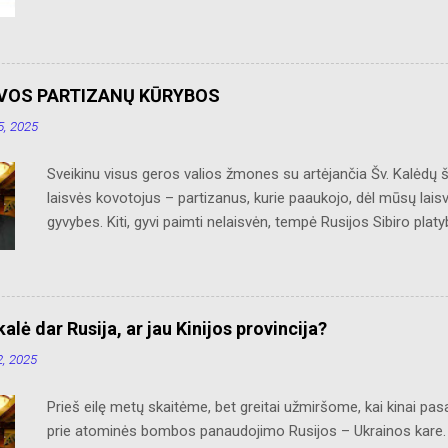
bei jos priemiesčius. Dėkojame savo seniems ir neseniai prie
Ačiū už palaikymą ir meilę lietuviškam žodžiui. Bronius Abruti
UVOS PARTIZANŲ KŪRYBOS
, 2025
Sveikinu visus geros valios žmones su artėjančia Šv. Kalėdų 
laisvės kovotojus – partizanus, kurie paaukojo, dėl mūsų lais
gyvybes. Kiti, gyvi paimti nelaisvėn, tempė Rusijos Sibiro plat
grįžo, sveikatą praradęs, bet nepalūžęs dvasioje, į Nepriklaus
šaldami ir alkani savo bunkeriuose, sniegynuose ar slepiantis
Kalėdas glausdami prie savęs savo mumylėtines – šautuvus.
Pridedu iš „Naujienų“ lakrašččio išsaugotą „Sužeisto partiz
alė dar Rusija, ar jau Kinijos provincija?
KŪRYBOS (Sužeisto partizano daina) Neparnešiu žemčiūgų, nei
, 2025
graži. Jei sugrįžtant manęs nesulauksi, Neraudok, kad našlait
kentėjai, Tavo skausmas kaip jūra gili. Aplankys Tave rudenio v
Prieš eilę metų skaitėme, bet greitai užmiršome, kai kinai pasa
laisvi... Neraudokite broliai sustoję, Nes rauda nelaimėsit...
prie atominės bombos panaudojimo Rusijos – Ukrainos kare. Rus