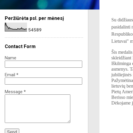
Peržiūrėta psl. per mėnesį
Su didžiaus
pasidalinti
5
4
5
8
9
Respubliko
Lietuvai" m
Contact Form
Šis medalis
skleidžiant
Name
Iškilminga 
asmenys. Ta
jubiliejinė
Email
*
Pažymėtina,
lietuvių be
Pietų Ameri
Message
*
Berisso mie
Dėkojame j