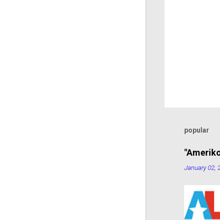
popular
"Ameriko
January 02, 