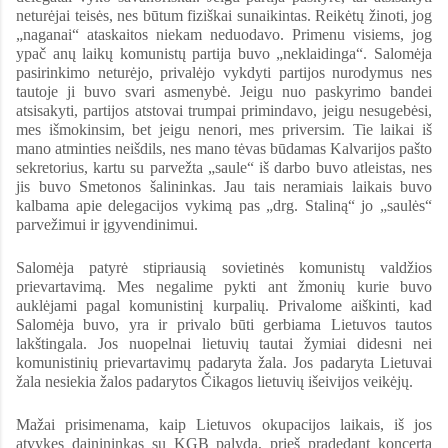
neturėjai teisės, nes būtum fiziškai sunaikintas. Reikėtų žinoti, jog
„naganai“ ataskaitos niekam neduodavo. Primenu visiems, jog
ypač anų laikų komunistų partija buvo „neklaidinga“. Salomėja
pasirinkimo neturėjo, privalėjo vykdyti partijos nurodymus nes
tautoje ji buvo svari asmenybė. Jeigu nuo paskyrimo bandei
atsisakyti, partijos atstovai trumpai primindavo, jeigu nesugebėsi,
mes išmokinsim, bet jeigu nenori, mes priversim. Tie laikai iš
mano atminties neišdils, nes mano tėvas būdamas Kalvarijos pašto
sekretorius, kartu su parvežta „saule“ iš darbo buvo atleistas, nes
jis buvo Smetonos šalininkas. Jau tais neramiais laikais buvo
kalbama apie delegacijos vykimą pas „drg. Staliną“ jo „saulės“
parvežimui ir įgyvendinimui.
Salomėja patyrė stipriausią sovietinės komunistų valdžios
prievartavimą. Mes negalime pykti ant žmonių kurie buvo
auklėjami pagal komunistinį kurpalių. Privalome aiškinti, kad
Salomėja buvo, yra ir privalo būti gerbiama Lietuvos tautos
lakštingala. Jos nuopelnai lietuvių tautai žymiai didesni nei
komunistinių prievartavimų padaryta žala. Jos padaryta Lietuvai
žala nesiekia žalos padarytos Čikagos lietuvių išeivijos veikėjų.
Mažai prisimenama, kaip Lietuvos okupacijos laikais, iš jos
atvykęs dainininkas su KGB palyda, prieš pradedant koncertą