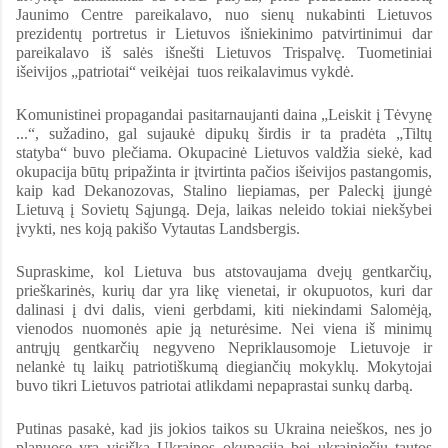
Jaunimo Centre pareikalavo, nuo sienų nukabinti Lietuvos
prezidentų portretus ir Lietuvos išniekinimo patvirtinimui dar
pareikalavo iš salės išnešti Lietuvos Trispalvę. Tuometiniai
išeivijos „patriotai“ veikėjai tuos reikalavimus vykdė.
Komunistinei propagandai pasitarnaujanti daina „Leiskit į Tėvynę
...“, sužadino, gal sujaukė dipukų širdis ir ta pradėta „Tiltų
statyba“ buvo plečiama. Okupacinė Lietuvos valdžia siekė, kad
okupacija būtų pripažinta ir įtvirtinta pačios išeivijos pastangomis,
kaip kad Dekanozovas, Stalino liepiamas, per Paleckį įjungė
Lietuvą į Sovietų Sąjungą. Deja, laikas neleido tokiai niekšybei
įvykti, nes koją pakišo Vytautas Landsbergis.
Supraskime, kol Lietuva bus atstovaujama dvejų gentkarčių,
prieškarinės, kurių dar yra likę vienetai, ir okupuotos, kuri dar
dalinasi į dvi dalis, vieni gerbdami, kiti niekindami Salomėją,
vienodos nuomonės apie ją neturėsime. Nei viena iš minimų
antrųjų gentkarčių negyveno Nepriklausomoje Lietuvoje ir
nelankė tų laikų patriotiškumą diegiančių mokyklų. Mokytojai
buvo tikri Lietuvos patriotai atlikdami nepaprastai sunkų darbą.
Putinas pasakė, kad jis jokios taikos su Ukraina neieškos, nes jo
planuose yra visiška Ukrainos okupacija bei ukrainiečių tautos