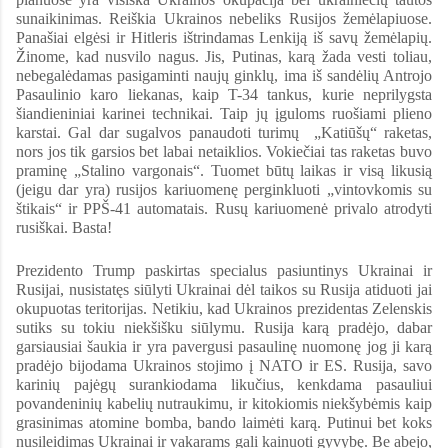
sunaikinimas. Reiškia Ukrainos nebeliks Rusijos žemėlapiuose.
Panašiai elgėsi ir Hitleris ištrindamas Lenkiją iš savų žemėlapių.
Žinome, kad nusvilo nagus. Jis, Putinas, karą žada vesti toliau,
nebegalėdamas pasigaminti naujų ginklų, ima iš sandėlių Antrojo
Pasaulinio karo liekanas, kaip T-34 tankus, kurie neprilygsta
šiandieniniai karinei technikai. Taip jų įguloms ruošiami plieno
karstai. Gal dar sugalvos panaudoti turimų „Katiūšų“ raketas,
nors jos tik garsios bet labai netaiklios. Vokiečiai tas raketas buvo
praminę „Stalino vargonais“. Tuomet būtų laikas ir visą likusią
(jeigu dar yra) rusijos kariuomenę perginkluoti „vintovkomis su
štikais“ ir PPŠ-41 automatais. Rusų kariuomenė privalo atrodyti
rusiškai. Basta!
Prezidento Trump paskirtas specialus pasiuntinys Ukrainai ir
Rusijai, nusistatęs siūlyti Ukrainai dėl taikos su Rusija atiduoti jai
okupuotas teritorijas. Netikiu, kad Ukrainos prezidentas Zelenskis
sutiks su tokiu niekšišku siūlymu. Rusija karą pradėjo, dabar
garsiausiai šaukia ir yra pavergusi pasaulinę nuomonę jog ji karą
pradėjo bijodama Ukrainos stojimo į NATO ir ES. Rusija, savo
karinių pajėgų surankiodama likučius, kenkdama pasauliui
povandeninių kabelių nutraukimu, ir kitokiomis niekšybėmis kaip
grasinimas atomine bomba, bando laimėti karą. Putinui bet koks
nusileidimas Ukrainai ir vakarams gali kainuoti gyvybę. Be abejo,