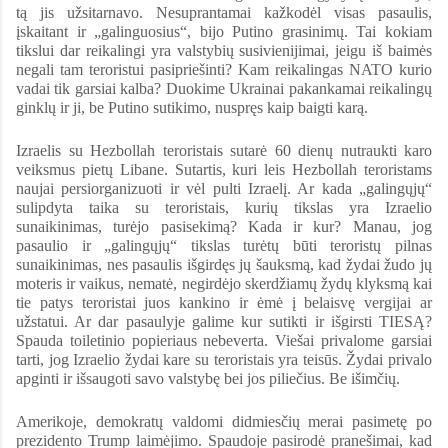
tą jis užsitarnavo. Nesuprantamai kažkodėl visas pasaulis,
įskaitant ir „galinguosius“, bijo Putino grasinimų. Tai kokiam
tikslui dar reikalingi yra valstybių susivienijimai, jeigu iš baimės
negali tam teroristui pasipriešinti? Kam reikalingas NATO kurio
vadai tik garsiai kalba? Duokime Ukrainai pakankamai reikalingų
ginklų ir ji, be Putino sutikimo, nuspręs kaip baigti karą.
Izraelis su Hezbollah teroristais sutarė 60 dienų nutraukti karo
veiksmus pietų Libane. Sutartis, kuri leis Hezbollah teroristams
naujai persiorganizuoti ir vėl pulti Izraelį. Ar kada „galingųjų“
sulipdyta taika su teroristais, kurių tikslas yra Izraelio
sunaikinimas, turėjo pasisekimą? Kada ir kur? Manau, jog
pasaulio ir „galingųjų“ tikslas turėtų būti teroristų pilnas
sunaikinimas, nes pasaulis išgirdęs jų šauksmą, kad žydai žudo jų
moteris ir vaikus, nematė, negirdėjo skerdžiamų žydų klyksmą kai
tie patys teroristai juos kankino ir ėmė į belaisvę vergijai ar
užstatui. Ar dar pasaulyje galime kur sutikti ir išgirsti TIESĄ?
Spauda toiletinio popieriaus nebeverta. Viešai privalome garsiai
tarti, jog Izraelio žydai kare su teroristais yra teisūs. Žydai privalo
apginti ir išsaugoti savo valstybę bei jos piliečius. Be išimčių.
Amerikoje, demokratų valdomi didmiesčių merai pasimetę po
prezidento Trump laimėjimo. Spaudoje pasirodė pranešimai, kad