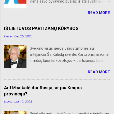
vieną savo gyvavimo puslapį ir atsisveikina su
skaitytojais. Naujaisiais metais neliks internete
READ MORE
skelbtų AL naujienų apie Amerikos lietuvių
veiklą, Albino Hofmano apžvalgų, trumpų žinių
apie Čikagą bei jos priemiesčius. Dėkojame
IŠ LIETUVOS PARTIZANŲ KŪRYBOS
savo seniems ir neseniai prie AL
December 25, 2025
prisijungusiems skaitytojams. Ačiū už palaikymą
ir meilę lietuviškam žodžiui. Bronius Abrutis
Sveikinu visus geros valios žmones su
artėjančia Šv. Kalėdų švente. Kartu prisiminkime
ir mūsų laisvės kovotojus – partizanus, kurie
paaukojo, dėl mūsų laisvės, savo brangiausį
READ MORE
turtą – gyvybes. Kiti, gyvi paimti nelaisvėn,
tempė Rusijos Sibiro platybėse katorgos vergiją.
Retas kuris grįžo, sveikatą praradęs, bet
Ar Užbaikalė dar Rusija, ar jau Kinijos
nepalūžęs dvasioje, į Nepriklausomą Lietuvą.
provincija?
Juk jie būdami bei šaldami ir alkani savo
November 12, 2025
bunkeriuose, sniegynuose ar slepiantis po eglių
šakom, tap pat šventė Šv. Kalėdas glausdami
Prieš eilę metų skaitėme, bet greitai užmiršome,