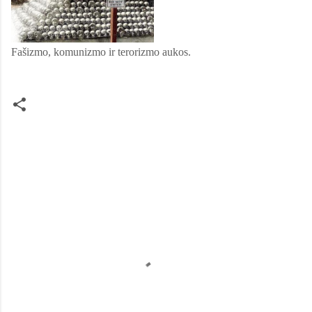
Fašizmo, komunizmo ir terorizmo aukos.
C
o
m
m
e
n
t
s