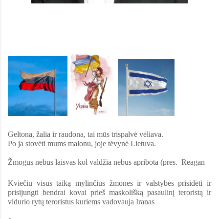
Geltona, žalia ir raudona, tai mūs trispalvė vėliava.
Po ja stovėti mums malonu, joje tėvynė Lietuva.
Žmogus nebus laisvas kol valdžia nebus apribota (pres. Reagan
Kviečiu visus taiką mylinčius žmones ir valstybes prisidėti ir
prisijungti bendrai kovai prieš maskolišką pasaulinį teroristą ir
vidurio rytų teroristus kuriems vadovauja Iranas