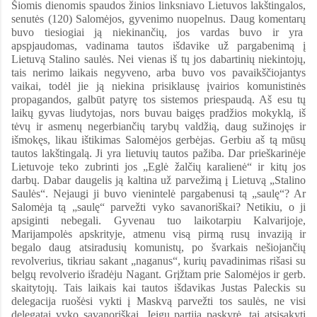
Šiomis dienomis spaudos žinios linksniavo Lietuvos lakštingalos,
senutės (120) Salomėjos, gyvenimo nuopelnus. Daug komentarų
buvo tiesiogiai ją niekinančių, jos vardas buvo ir yra
apspjaudomas, vadinama tautos išdavike už pargabenimą į
Lietuvą Stalino saulės. Nei vienas iš tų jos dabartinių niekintojų,
tais nerimo laikais negyveno, arba buvo vos pavaikščiojantys
vaikai, todėl jie ją niekina prisiklausę įvairios komunistinės
propagandos, galbūt patyrę tos sistemos priespaudą. Aš esu tų
laikų gyvas liudytojas, nors buvau baigęs pradžios mokyklą, iš
tėvų ir asmenų negerbiančių tarybų valdžią, daug sužinojęs ir
išmokęs, likau ištikimas Salomėjos gerbėjas. Gerbiu aš tą mūsų
tautos lakštingalą. Ji yra lietuvių tautos pažiba. Dar prieškarinėje
Lietuvoje teko zubrinti jos „Eglė žalčių karalienė“ ir kitų jos
darbų. Dabar daugelis ją kaltina už parvežimą į Lietuvą „Stalino
Saulės“. Nejaugi ji buvo vienintelė pargabenusi tą „saulę“? Ar
Salomėja tą „saulę“ parvežti vyko savanoriškai? Netikiu, o ji
apsiginti nebegali. Gyvenau tuo laikotarpiu Kalvarijoje,
Marijampolės apskrityje, atmenu visą pirmą rusų invaziją ir
begalo daug atsiradusių komunistų, po švarkais nešiojančių
revolverius, tikriau sakant „naganus“, kurių pavadinimas rišasi su
belgų revolverio išradėju Nagant. Grįžtam prie Salomėjos ir gerb.
skaitytojų. Tais laikais kai tautos išdavikas Justas Paleckis su
delegacija ruošėsi vykti į Maskvą parvežti tos saulės, ne visi
delegatai vyko savanoriškai. Jeigu partija paskyrė, tai atsisakyti