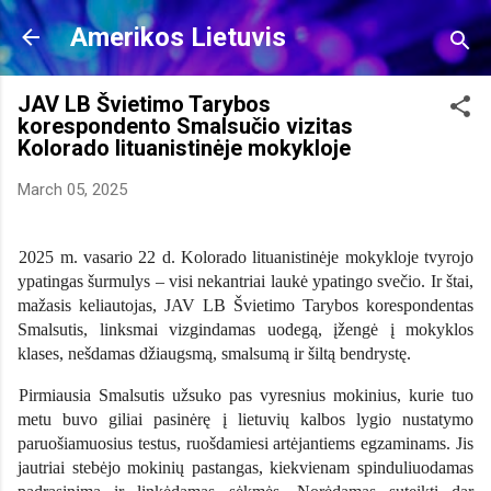
Skip to main content
Amerikos Lietuvis
JAV LB Švietimo Tarybos
korespondento Smalsučio vizitas
Kolorado lituanistinėje mokykloje
March 05, 2025
2025 m. vasario 22 d. Kolorado lituanistinėje mokykloje tvyrojo
ypatingas šurmulys – visi nekantriai laukė ypatingo svečio. Ir štai,
mažasis keliautojas, JAV LB Švietimo Tarybos korespondentas
Smalsutis, linksmai vizgindamas uodegą, įžengė į mokyklos
klases, nešdamas džiaugsmą, smalsumą ir šiltą bendrystę.
Pirmiausia Smalsutis užsuko pas vyresnius mokinius, kurie tuo
metu buvo giliai pasinėrę į lietuvių kalbos lygio nustatymo
paruošiamuosius testus, ruošdamiesi artėjantiems egzaminams. Jis
jautriai stebėjo mokinių pastangas, kiekvienam spinduliuodamas