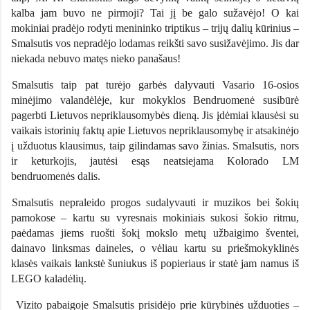
kalba jam buvo ne pirmoji? Tai jį be galo sužavėjo! O kai
mokiniai pradėjo rodyti menininko triptikus – trijų dalių kūrinius –
Smalsutis vos nepradėjo lodamas reikšti savo susižavėjimo. Jis dar
niekada nebuvo matęs nieko panašaus!
Smalsutis taip pat turėjo garbės dalyvauti Vasario 16-osios
minėjimo valandėlėje, kur mokyklos Bendruomenė susibūrė
pagerbti Lietuvos nepriklausomybės dieną. Jis įdėmiai klausėsi su
vaikais istorinių faktų apie Lietuvos nepriklausomybę ir atsakinėjo
į užduotus klausimus, taip gilindamas savo žinias. Smalsutis, nors
ir keturkojis, jautėsi esąs neatsiejama Kolorado LM
bendruomenės dalis.
Smalsutis nepraleido progos sudalyvauti ir muzikos bei šokių
pamokose – kartu su vyresnais mokiniais sukosi šokio ritmu,
paėdamas jiems ruošti šokį mokslo metų užbaigimo šventei,
dainavo linksmas daineles, o vėliau kartu su priešmokyklinės
klasės vaikais lankstė šuniukus iš popieriaus ir statė jam namus iš
LEGO kaladėlių.
Vizito pabaigoje Smalsutis prisidėjo prie kūrybinės užduoties –