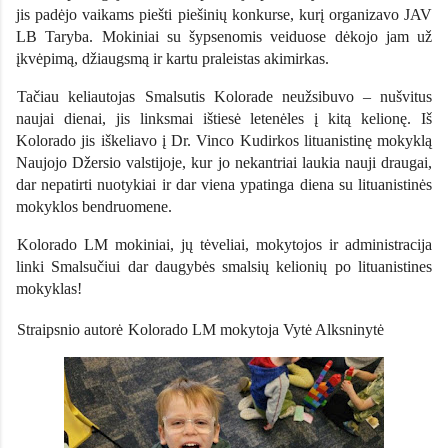
jis padėjo vaikams piešti piešinių konkurse, kurį organizavo JAV
LB Taryba. Mokiniai su šypsenomis veiduose dėkojo jam už
įkvėpimą, džiaugsmą ir kartu praleistas akimirkas.
Tačiau keliautojas Smalsutis Kolorade neužsibuvo – nušvitus
naujai dienai, jis linksmai ištiesė letenėles į kitą kelionę. Iš
Kolorado jis iškeliavo į Dr. Vinco Kudirkos lituanistinę mokyklą
Naujojo Džersio valstijoje, kur jo nekantriai laukia nauji draugai,
dar nepatirti nuotykiai ir dar viena ypatinga diena su lituanistinės
mokyklos bendruomene.
Kolorado LM mokiniai, jų tėveliai, mokytojos ir administracija
linki Smalsučiui dar daugybės smalsių kelionių po lituanistines
mokyklas!
Straipsnio autorė
Kolorado LM mokytoja Vytė Alksninytė