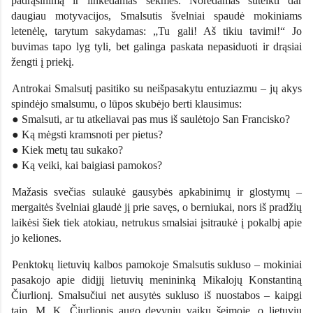
padrąsinimą ir linkėdamas sėkmės. Norėdamas suteikti dar
daugiau motyvacijos, Smalsutis švelniai spaudė mokiniams
letenėlę, tarytum sakydamas: „Tu gali! Aš tikiu tavimi!“ Jo
buvimas tapo lyg tyli, bet galinga paskata nepasiduoti ir drąsiai
žengti į priekį.
Antrokai Smalsutį pasitiko su neišpasakytu entuziazmu – jų akys
spindėjo smalsumu, o lūpos skubėjo berti klausimus:
● Smalsuti, ar tu atkeliavai pas mus iš saulėtojo San Francisko?
● Ką mėgsti kramsnoti per pietus?
● Kiek metų tau sukako?
● Ką veiki, kai baigiasi pamokos?
Mažasis svečias sulaukė gausybės apkabinimų ir glostymų –
mergaitės švelniai glaudė jį prie savęs, o berniukai, nors iš pradžių
laikėsi šiek tiek atokiau, netrukus smalsiai įsitraukė į pokalbį apie
jo keliones.
Penktokų lietuvių kalbos pamokoje Smalsutis sukluso – mokiniai
pasakojo apie didįjį lietuvių menininką Mikalojų Konstantiną
Čiurlionį. Smalsučiui net ausytės sukluso iš nuostabos – kaipgi
taip, M. K. Čiurlionis augo devynių vaikų šeimoje, o lietuvių