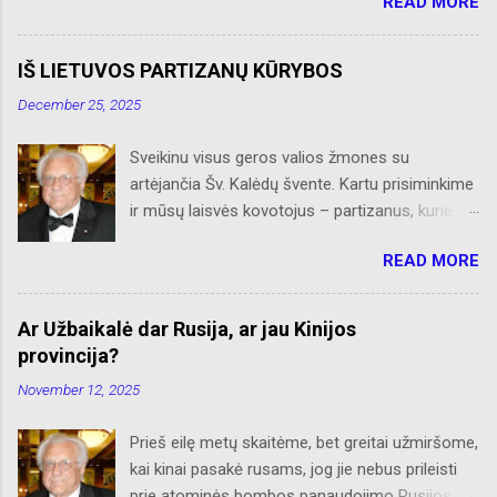
READ MORE
skelbtų AL naujienų apie Amerikos lietuvių
veiklą, Albino Hofmano apžvalgų, trumpų žinių
apie Čikagą bei jos priemiesčius. Dėkojame
IŠ LIETUVOS PARTIZANŲ KŪRYBOS
savo seniems ir neseniai prie AL
December 25, 2025
prisijungusiems skaitytojams. Ačiū už palaikymą
ir meilę lietuviškam žodžiui. Bronius Abrutis
Sveikinu visus geros valios žmones su
artėjančia Šv. Kalėdų švente. Kartu prisiminkime
ir mūsų laisvės kovotojus – partizanus, kurie
paaukojo, dėl mūsų laisvės, savo brangiausį
READ MORE
turtą – gyvybes. Kiti, gyvi paimti nelaisvėn,
tempė Rusijos Sibiro platybėse katorgos vergiją.
Retas kuris grįžo, sveikatą praradęs, bet
Ar Užbaikalė dar Rusija, ar jau Kinijos
nepalūžęs dvasioje, į Nepriklausomą Lietuvą.
provincija?
Juk jie būdami bei šaldami ir alkani savo
November 12, 2025
bunkeriuose, sniegynuose ar slepiantis po eglių
šakom, tap pat šventė Šv. Kalėdas glausdami
Prieš eilę metų skaitėme, bet greitai užmiršome,
prie savęs savo mumylėtines – šautuvus.
kai kinai pasakė rusams, jog jie nebus prileisti
Amžia garbė tebūna jiems. Pridedu iš „Naujienų“
prie atominės bombos panaudojimo Rusijos –