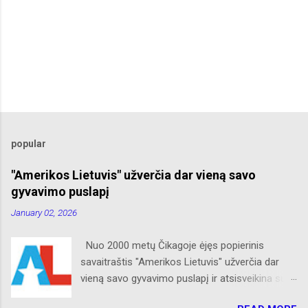
popular
"Amerikos Lietuvis" užverčia dar vieną savo
gyvavimo puslapį
January 02, 2026
Nuo 2000 metų Čikagoje ėjęs popierinis
savaitraštis "Amerikos Lietuvis" užverčia dar
vieną savo gyvavimo puslapį ir atsisveikina su
skaitytojais. Naujaisiais metais neliks internete